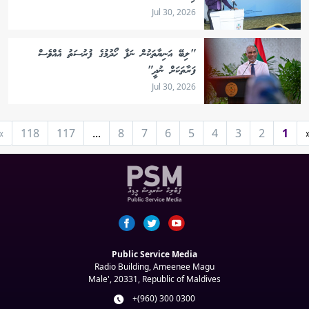
Jul 30, 2026
"ލިބޭ އަނިޔާތަކުން ނަފާ ހޯދުމުގެ ފުރުސަތު އެއްވެސް
ފަރާތަކަށް ނުދީ"
Jul 30, 2026
»
118
117
...
8
7
6
5
4
3
2
1
Public Service Media
Radio Building, Ameenee Magu
Male', 20331, Republic of Maldives
+(960) 300 0300