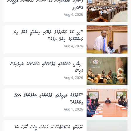
ފެނަކައިގެ މުވައްޒަފުންނާ ގުޅޭ ކަންކަން ހައްލުކުރަން މަޖިލީހުން
އަންގައިފި
Aug 4, 2026
"މިއީ ކުރު މުއްދަތެއްގެ ތެރޭގައި އިސްލާމީ އެންމެ ގިނަ
މަޝްރޫއުތައް ހިންގޭ ދައުރު"
Aug 4, 2026
ސިޔާސީ ކަންކަމުގައި ޒުވާނުންނާއި އަންހެނުންގެ ބައިވެރިވުން
މުހިންމު
Aug 4, 2026
"ކޯޓާއާއެކު މަޖިލީހުގައި ޒުވާނުންނާއި އަންހެނުންގެ އަދަދު
އިތުރުވާނެ"
Aug 1, 2026
ކޮޅުވެއްޓި ބަންޑުންޖަހާލުން: ގެއްލުނު މީހުން ހޯދަން ބޮޑު