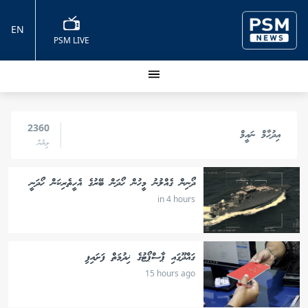
EN
PSM LIVE
2360
އިދުހާމް ނައީމް
ލިޔުން
ދޯނިން ގެއްލުނު މީހުން ހޯދަން ބޭރުގެ އެހީތެރިކަން ހޯދަނީ
in 4 hours
ގައްދޫގައި ޕާސްޕޯޓުގެ ޚިދުމަތް ފަށައިފި
15 hours ago