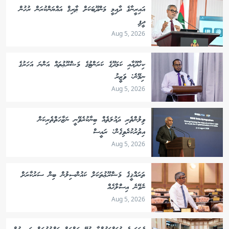
އައިރީނާގެ ދާއިމީ މަންދޫބަކަށް ޠާރިޤް އައްޔަންކުރަން ރުހުން
ދީފި
Aug 5, 2026
ކިހާދޫއާއި ކަމަދޫގެ ކަރަންޓުގެ މަޝްރޫޢުތައް އަންނަ އަހަރުގެ
ނިމޭނެ: ވަޒީރު
Aug 5, 2026
ވިލުންތެރި ދައުލަތެއް ބިނާކުރެވޭނީ ނަޒާހަތްތެރިކަން
އިތުރުކުރެވިގެން: ރައީސް
Aug 5, 2026
ތަރައްޤީގެ މަޝްރޫޢުތަކަށް ކައުންސިލުން ބިން ސަރުކާރަށް
ނެގޭނެ އިސްލާހެއް
Aug 5, 2026