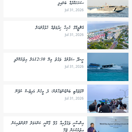
ސަރަހައްދެއް ބަލައިފި
Jul 31, 2026
އެޗްޕީއޭގެ ހުރިހާ ޚިދުމަތެއް ހުޅުމާލެއަށް
Jul 31, 2026
ރީނދޫ ސަމާލުގެ ވަގުތު މިރޭ 12:30އަށް އިތުރުކޮށްފި
Jul 31, 2026
ކޮޅުވެއްޓި ބަންޑުންޖަހާލުން: ދެ މީހުން އަދިވެސް ނުފެނޭ
Jul 31, 2026
އިންސާނީ ވަގުފާރިއާ ގުޅޭ ޤާނޫނީ ކަންކަމަށް ހޭލުންތެރިކަން
އިތުރުކުރަން ޖެހޭ