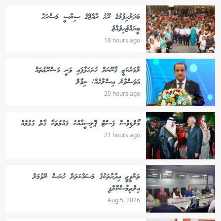
ބަދަލުހިފުމުގެ ރޫޙު ރާއްޖޭގެ ސިޔާސީ މަސްރަހާ
ބީރައްޓެހިވެއްޖެ
18 hours ago
ލާމަރުކަޒީ ޤާނޫނަށް ހުށަހަޅާފައި ވަނީ މަޝްރޫޢުތައް
އަވަސްވާނެ އިސްލާހެއް: ނިމާލް
20 hours ago
މޯލްޑިވްސް ފަސްޓް ޕޮލިސީއާއެކު ޤައުމުތަކާ ގާތް ގުޅުމެއް
21 hours ago
ތަންފީޒީ އިދާރާތަކުގެ މަސައްކަތަށް ހުރަސް ނޭޅުމަށް
އިލްތިމާސްކޮށްފި
Aug 5, 2026