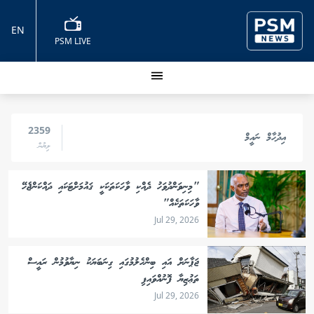
EN
PSM LIVE
2359
އިދުހާމް ނައީމް
ލިޔުން
"މިނިވަންދުވަހު ދެއްކި ވާހަކަތަކަކީ ޤައުމަށްޓަކައި ދައްކަންޖެހޭ
ވާހަކަތަކެއް"
Jul 29, 2026
ޖަޕާނަށް އައި ބިންހެލުމުގައި ގިނަބަޔަކު ނިޔާވުމުން ރައީސް
ތަޢުޒިޔާ ފޮނުއްވައިފި
Jul 29, 2026