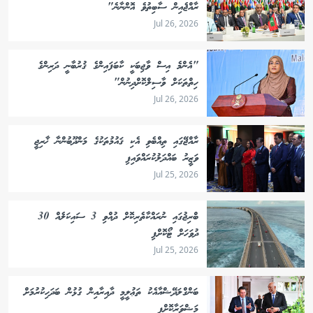
ރާއްޖެއިން ސާބިތުވެ އޮންނާނެ"
Jul 26, 2026
"އެންމެ އިސް ވާޖިބަކީ ކާބަފައިންގެ ޤުރުބާނީ ދަރިންގެ
ހިތްތަކަށް ވާސިލްކޮށްދިނުން"
Jul 26, 2026
ރާއްޖޭގައި ތިއްބެވި އެކި ޤައުމުތަކުގެ މަންދޫބުންނާ ޚާރިޖީ
ވަޒީރު ބައްދަލުކުރައްވައިފި
Jul 25, 2026
ބްރިޖުގައި ނުރައްކާތެރިކޮށް ދުއްވި 3 ސައިކަލެއް 30
ދުވަހަށް ޓޯކޮށްފި
Jul 25, 2026
ބަންގްލަދޭޝްއާއެކު ތަޢުލީމީ ދާއިރާއިން ގުޅުން ބަދަހިކުރުމަށް
މަޝްވަރާކޮށްފި