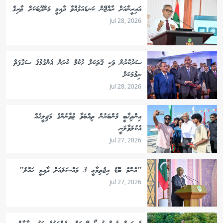
އައިރީނާއަށް ރާއްޖޭން ކަނޑައަޅުއްވާ ދާއިމީ މަންދޫބަކަށް ޠާރިޤް
Jul 28, 2026
ސަރުކާރުން ވަކި ގޮތަކަށް ހުކުމް ކުރަން އެންގުމުގެ ސަގާފަތް
ނިމުމަކަށް
Jul 28, 2026
އިންތިޚާބީ މެންބަރުން ތިއްބަވާ ޒުވާނުންގެ މަޖިލީހެއް
އެކުލަވާލަނީ
Jul 27, 2026
"އެންމެ ބޮޑު އިޖުތިމާޢީ 3 މައްސަލައަށް ދާއިމީ ހައްލު"
Jul 27, 2026