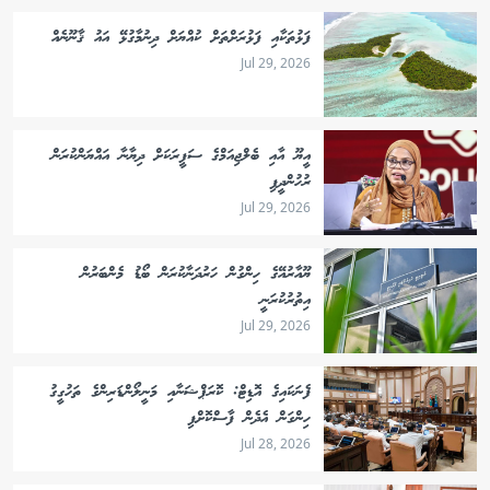
ފަޅުތަކާއި ފަޅުރަށްތަށް ކުއްޔަށް ދިނުމާގުޅޭ އައު ޤާނޫނެއް
Jul 29, 2026
އީޔޫ އާއި ބެލްޖިއަމްގެ ސަފީރަކަށް ދިޔާނާ އައްޔަންކުރަން
ރުހުންދީފި
Jul 29, 2026
ޔޫއާރުއޭގެ ހިންގުން ހަރުދަނާކުރަން ބޯޑު މެންބަރުން
އިތުރުކުރަނީ
Jul 29, 2026
ފެނަކައިގެ އޮޑިޓް: ކޮރަޕްޝަނާއި މަނީލޯންޑަރިންގެ ތަހުގީގު
ހިންގަން އެދެން ފާސްކޮށްފި
Jul 28, 2026