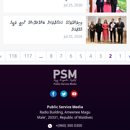
Jul 25, 2026
މިނިވަންދުވަހުގެ ހަރަކާތްތަކަށް ބަންގްލަދޭޝްގެ ޚާރިޖީ ވަޒީރު
ރާއްޖެއަށް
Jul 25, 2026
»
118
117
...
8
7
6
5
4
3
2
1
Public Service Media
Radio Building, Ameenee Magu
Male', 20331, Republic of Maldives
+(960) 300 0300