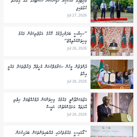
މެރިޓައިމް ރެސްކިޔު ކޯޑިނޭޝަން ސެންޓަރުގެ އައު އިމާރާތް
ހުޅުވައިފި
Jul 27, 2026
"ސިޔާސީ ބަދަލުހިފުމުގެ ރޫހުގެ އަޅުވެތިކަމުން ޤައުމު
މިނިވަންކުރެވިއްޖެ"
Jul 26, 2026
ދުންފަތުން މީހުން ސަލާމަތްކުރަން އެހީވެދޭ ފަރާތްތަކަށް ޤައުމީ
އިނާމު
Jul 26, 2026
އަޒުމަކަށްވާންވީ ޤައުމުގެ މިނިވަންކަން ދެމެހެއްޓުމަށް ރިވެތި
އާދަތައް އަށަގެންނެވުން: ރައީސް
Jul 26, 2026
"އޯއައިސީ ޤައުމުތަކުގައި އެއްބައިވަންތަކަން ބަދަހިކުރަން