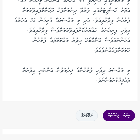
މި މާރާމާރީގައި އަނިޔާވި 46 އަހަރުގެ އަންހެން މީހާއަށް ގއ.
އަތޮޅު ހޮސްޕިޓަލުގައި ފަރުވާ ދިނުމަށްފަހު ދޫކޮށްލާފައިވާކަމަށް
ފުލުހުން ވިދާޅުވިއެވެ. އަދި މި މައްސަލައާ ގުޅިގެން 32 އަހަރުގެ
ދިވެހި ފިރިހެނަކު ހައްޔަރުކޮށްފައިވާކަމަށްވެސް ވިދާޅުވިއެވެ.
އެހެންނަމަވެސް އޭނާއާބެހޭ އިތުރު މަޢުލޫމާތެއް ފުލުހުން
ހާމަކޮށްފައެއްނުވެއެވެ.
މި މައްސަލަ ދިވެހި ފުލުހުންގެ ޚިދުމަތުން އަންނަނީ އިތުރަށް
ތަޙުޤީޤުކުރަމުންނެވެ.
އިތުރު ލިޔުންތައް
އަތޮޅުތައް