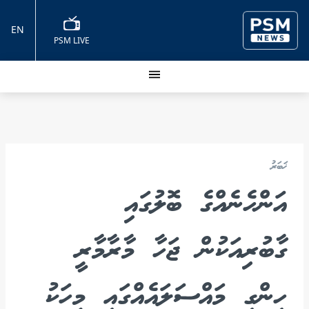
EN
PSM LIVE
ޚަބަރު
އަންހެނެއްގެ ބޮލުގައި
ގާބުރިއަކުން ޖަހާ މާރާމާރީ
ހިންގި މައްސަލައެއްގައި މީހަކު