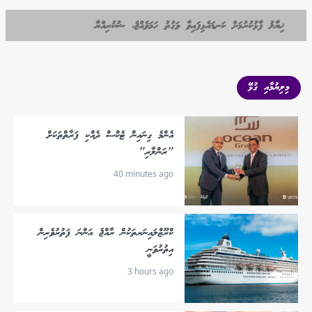
ޚިޔާލު ފާޅުކުރުމަށް ކަނޑައެޅިފައިވާ ވަގުތު ހަމަވެއްޖެ، ޝުކުރިއްޔާ
މިލިޔުމާއި ގުޅޭ
އެންމެ ގިނައިން ޓެކްސް ދެއްކި ފަރާތްތަކަށް
"ރަންލާރި"
40 minutes ago
ކްރޫޒްލައިނަރތަކުން ރާއްޖެ އަންނަ ފަތުރުވެރިން
އިތުރުވަނީ
3 hours ago