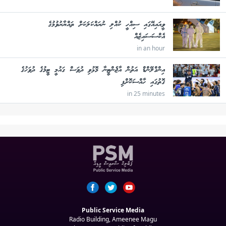
ވީއައިއޭގައި ސިއްހީ ކުއްލި ނުރައްކަލަކަށް ތައްޔާރުވުމުގެ
އެކްސަސައިޒެއް
in an hour
އިންގްލޭންޑް އަތުން އާޖެންޓީނާ މޮޅުވި ދުވަސް ގައުމީ ޓީމުގެ ދުވަހުގެ
ގޮތުގައި ހާއްސަކޮށްފި
in 25 minutes
Public Service Media
Radio Building, Ameenee Magu