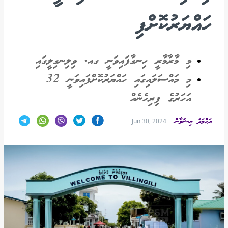
ހައްޔަރުކޮށްފި
މި މާރާމާރީ ހިނގާފައިވަނީ ގއ. ވިލިނގިލީގައި
މި މައްސަލައިގައި ހައްޔަރުކޮށްފައިވަނީ 32
އަހަރުގެ ފިރިހެނެއް
އަޙްމަދު ރިޟުވާން
Jun 30, 2024