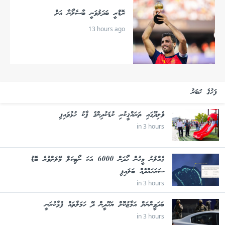
ރޮޑްރީ ބަދަލުވަނީ ބާސެލޯނާ އަށް
13 hours ago
ފަހުގެ ޚަބަރު
ވެލިދޫގައި ތަރައްޤީކުރި ކުޑަކުދިންގެ ޕާކު ހުޅުވައިފި
in 3 hours
ގެއްލުނު މީހުން ހޯދަން 6000 އަކަ ނޯޓިކަލް މޭލަށްވުރެ ބޮޑު
ސަރަހައްދެއް ބަލައިފި
in 3 hours
ބަދަވީންނަށް އަމާޒުކޮށް ޔަހޫދީން ދޭ ހަމަލާތައް ފުޅާކުރަނީ
in 3 hours