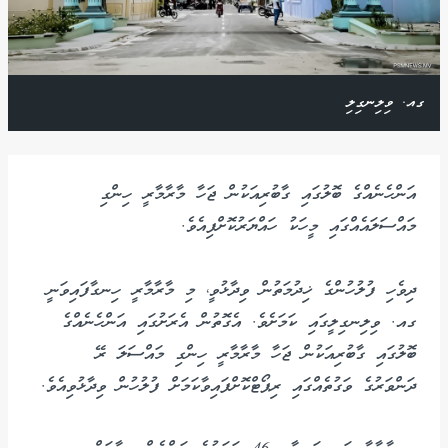
ގއ. ވިލިނގިލި
އަންހެނެއްގެ ބޮލުގައި ގާބުރިއަކުން ޖަހާ މާރާމާރީ ހިންގި
މައްސަލައެއްގައި މީހަކު ހައްޔަރުކޮށްފިއެވެ.
ދިވެހި ފުލުހުންގެ ޚިދުމަތުން ވިދާޅުވީ، މި މާރާމާރީ ހިނގާފައިވަނީ
ގއ. ވިލިނގިލީގައި ކަމަށެވެ. އެގޮތުން އެރަށުގައި އަންހެނެއްގެ
ބޮލުގައި ގާބުރިއަކުން ޖަހާ މާރާމާރީ ހިންގި މައްސަލަ ރޭ
ދަންވަރުގެ ވަގުތެއްގައި ރިޕޯޓްކޮށްފައިވާކަމަށް ފުލުހުން ވިދާޅުވިއެވެ.