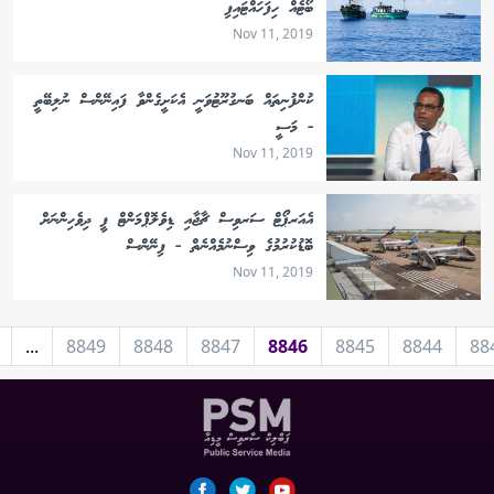
ބޯޓެއް ހިފަހައްޓައިފި
Nov 11, 2019
ކުންފުނިތައް ބަނގުރޫޓުވަނީ އެކަށީގެންވާ ފައިނޭންސް ނުލިބޭތީ
- މަސީ
Nov 11, 2019
އެއަރޕޯޓް ސަރވިސް ޗާޖާއި ޑިވެލޮޕްމަންޓް ފީ ދިވެހިންނަށް
ބޮޑުކުރުމުގެ ވިސްނުމެއްނެތް - ފިނޭންސް
Nov 11, 2019
...
8849
8848
8847
8846
8845
8844
88