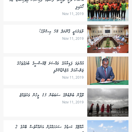
އަންހެން ވޮލީ ތާރީޚުގެ ފުރަތަމަ ފައިނަލުން ދިވެހިރާއްޖެ ޖާގަ
ހޯދައިފި
Nov 11, 2019
ލާމަރުކަޒީ ޤާނޫނަށް 58 އިސްލާޙު!
Nov 11, 2019
އުއްތަމަ ފަޑިޔާރުގެ މައްސަލަ ޖޭއެސްސީގެ ބުދަދުވަހުގެ
ޖަލްސާއަށް އެޖެންޑާކޮށްފި
Nov 11, 2019
ތޫފާން ބުލްބުލްގެ ސަބަބުން 13 މީހުން މަރުވެއްޖެ
Nov 11, 2019
ރާއްޖޭގެ ކަނޑުގެ ސަރަހައްދުން އަނެއްކާވެސް ބޭރުގެ 2