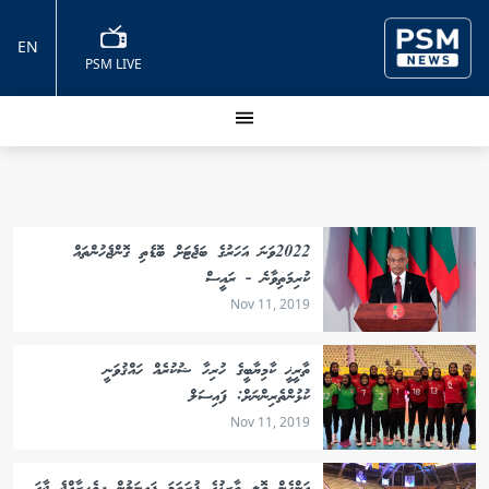
EN
PSM LIVE
2022ވަނަ އަހަރުގެ ބަޖެޓަށް ބޮޑެތި ގޮންޖެހުންތައް
ކުރިމަތިވާނެ - ރައީސް
Nov 11, 2019
ތާރީޚީ ކާމިޔާބީގެ ހުރިހާ ޝުކުރެއް ހައްޤުވަނީ
ކުޅުންތެރިންނަށް: ފައިސަލް
Nov 11, 2019