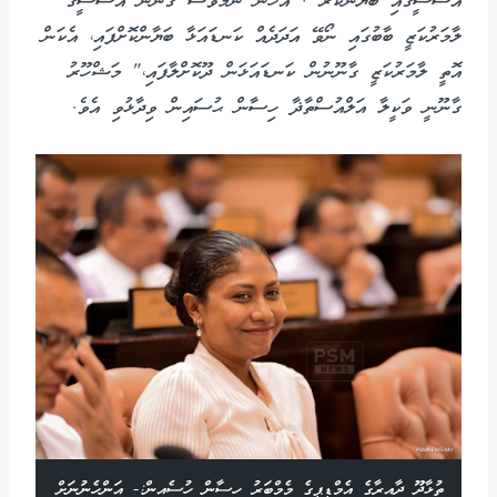
އަސާސީގައި ބަޔާންކުރޭ . އެހެން ނަމަވެސް ގާނޫނު އަސާސީގެ
ލާމަރުކަޒީ ބާބުގައި ނޯވޭ އަދަދެއް ކަނޑައަޅާ ބަޔާންކޮށްފައި، އެކަން
އޮތީ ލާމަރުކަޒީ ގާނޫނުން ކަނޑައަޅަން ދޫކޮށްލާފައި،" މަޝްހޫރު
ގާނޫނީ ވަކީލާ އަލްއުސްތާޛާ ހިސާން ޙުސައިން ވިދާޅުވި އެވެ.
ތުޅާދޫ ދާއިރާގެ އެމްޑީޕީގެ މެމްބަރު ހިސާން ހުސެއިން:- އަންހެނުނަށް