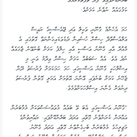
ބަޔާންކޮށްފައިވާ ފަދަ ތަފާތުކުރުމެއް
ކަމުގައެއް ނުވާނެ ކަމަށެވެ.
ހަމަ އެހެންމެ ގާނޫނީ ވަކީލާ އަދި ޖޭއެސްސީގެ ރައީސާ
އަލްއުސްތާޛާ ހިސާން ހުސެއިން ދެކެވަޑައިގަންނަވާ ގޮތުގައި އެ
މާއްދާ އާއި ގާނޫނު އަސާސީ އާއި ހިލާފު ކަމަށް ބުނެވޭނެ ޖާގައެއް
ނުދެ އެވެ. އެއް ސަބަބެއް ކަމަށް ހިސާން ވިދާޅު ވަނީ މި
އިސްލާހަކީ ގާނޫނު އަސާސީގައި ހަމަ ހަމަކަމަށް ފުރުސަތު ދޭން
ޖެހޭނެ ކަމަށް ބުނެފައި އޮންނަ އޮތުމަށް އަމަލީ ގޮތުން ފުރުސަތު
ދިނުމަށް ގެންނަ އިސްލާހަކަށްވުމެވެ.
"ގާނޫނު އަސާސީގައި އެބަ ވޭ ބައެއް މުވައްސަސާތަކަށް މެމްބަރުން
އައްޔަން ކުރަންވާނެ ގޮތާއި އަދަދު ބަޔާންކޮށްފައި. ރައްޔިތުންގެ
މަޖިލީހުގެ މެމްބަރުން ބެހިގެންވާނެ ގޮތާއި އަދަދު ގާނޫނު