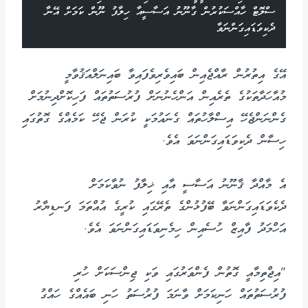
ސްލޮޓް ހާއްސަކުރުން ގާނޫނު އަސާސީއާ ހިލާފު ނޫން ކަމަށް އޭނާ
ދެކިވަޑައިގަންނަވާ
އޭގެ އިތުރުން ރާއްޖެއިން ބައިވެރިވެފައިވާ ބައިނަލްއަޤުވާމީ
މުއާހަދާތަކުގެ ތެރެއިން އަންހެނުނަށް ފުރުސަތުތައް ފަހިކޮށްދިނުމަށް
ގެންނަންޖެހޭ އިސްލާހުތައް ގެނައުމަކީ ކުރަން ޖެހޭ ކަމެއްގެ ގޮތުގައި
ހިސާން ދެކިވަޑައިގަންނަވަ އެވެ.
އެ މާއްދާ ޤާނޫނު އަސާސީ އާއި ޚިލާފު ނުވާކަމަށް
ދެކެވަޑައިގަންނަވާ ބޭފުޅުންގެ ތެރޭގައި ކުރީގެ އުއްތަމަ ފަނޑިޔާރު
އަހްމަދު ފާއިޒް ހުސެއިން ހިމެނިވަޑައިގަންނަވަ އެވެ.
"އިޖްތިމާއީ ގޮތުން ފެންވަރުގައި ވަކި ޖިންސަކަށް ހުރި
ފުރުސަތުތައް ހަނިކަމަށް ވާނަމަ ފުރުސަތު ހަނި ބައެއްގެ ހައްގު