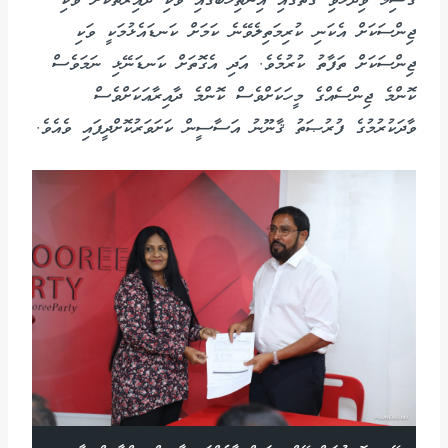
ގާސިމް ވިދާޅުވި ގޮތުގައި އިންތިހާބުގައި ވަކި ދާއިރާތަކަށް ވަކި
ޖިންސަކަށް އެކަނި ކުރިމަތިލެވޭނެ ކަމަށް ކަނޑައެޅުމަކީ ވަކި
ޖިންސަކަށް ތަފާތު ކުރުމެވެ. އަދި އެގޮތަށް ކަނޑަނޭޅި ނަމަވެސް
ކޮންމެ ޖިންސެއްގެ މީހަކަށްވެސް ކޮންމެ ދާއިރާއަކަށްވެސް
ވާދަކުރުމުގެ ފުރުޞަތު ޤާނޫނު އަސާސީން ކަށަވަރުކޮށްދީފައި ވެއެވެ.