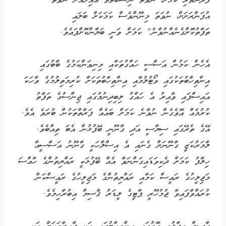
ފުދުންތެރި ކަމަށް، ނުވަތަ ނިސްބަތްވާ ޢާއިލާއަށް ނުވަތަ
އުފަންރަށަށް، ނުވަތަ މިނޫންވެސް ކަމަކަށް ބަލައި
ތަފާތުކޮށްގެނެއްނުވާނެ" ކަމަށް ވަނީ ބަޔާންކޮށްފައެވެ.
އެހެން ކަމުން އަސާސީ ހައްގުތަކާއި މިނިވަންކަމުގެ ބާބުގައި
އިންތިހާބުތަކުގައި ވޯޓުލުމާއި އިންތިހާބުތަކަށް ކުރިމަތިލުމުގެ ވާހަކަ
އައިސްފައި ވާއިރު އެ ހައްގު ލިބިދިނުމުގައި ޖިންސުގެ ތަފާތު
ކުރުމެއް އޮވެގެން ނުވާނެ ކަމަށް ބައެއް ފަރާތްތަކުން ބުރަވެ އެވެ.
އޭގެ ތެރޭގައި ސިޔާސީ އަދި ގާނޫނީ ބޭފުޅުން އެބަ ތިއްބެވެ.
ލާމަރުކަޒީ ގާނޫނަށް ގެނައި އެ އިސްލާހަކީ ގާނޫނު އަސާސީއާ
ހިލާފު ކަމަށް ދެކިވަޑައިގަންނަވާ އެއް ބޭފުޅަކީ ރައްޔިތުންގެ ހާއްސަ
މަޖިލީހުގެ ރައީސް ކަމާއި ރައްޔިތުންގެ މަޖިލީހުގެ ރައީސްކަން
ކުރައްވާފައިވާ ޖުމުހޫރީ ޕާޓީގެ ލީޑަރު ޤާސިމް އިބުރާހިމެވެ.