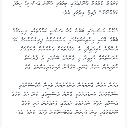
ކަށަވަރު ކުރުމަށް ގާނޫނެއްގައި ލިޔުމަކީ ގާނޫނު އަސާސީއާ ހިލާފު
ކަމެއްނޫން." ފާއިޒް ވިދާޅުވި އެވެ.
ގާނޫނު އަސާސީގައި ބަޔާން ކުރާ އަސާސީ ހައްގުތަކާއި މިނިކަމުގެ
ބާބުގެ ރޫހަކީ އިންތިހާބުތަކުގައި އަންހެނުންނާ ފިރިހެނުންނަށް ހަމަ
އުސޫލުން ކުރިމަތިލެވި އެ މަގާމުތަކަށް އަންހެނުން ގެނައުމަށް
ހުރަސްތަކެއް ހުރިއިރު މި ގާނޫނުގެ ބޭނުމަކީ އެ ފުރުސަތު
ހޯދަދިނުން ކަމަށް ގާނޫނީ ބޭފުޅުން ދެކިވަޑައިގަންނަވަ އެވެ.
އެހެން ކަމުން ގާނޫނަކުން އަންހެނުނަށް ވަކިން ހާއްސަކޮށްފައި
ސްލޮޓްތަކެއް ކަނޑައެޅުމަކީ ގާނޫނު އަސާސީގައި ބުނާ ހަމަ ކަމުގެ
އުސޫލާއި ތަފާތު ނުކުރުމުގެ ހައްގާއި ފުށުއެރުން ހުރި ކަމެއް
ނޫންކަމުގައި ގިނަ ވަކީލުން އެއްބަސްވާކަން ފާހަގަ ކުރެވެ އެވެ.