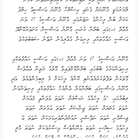
އަންހެނަކަށް ނޫނީ ވަކި ދާއިރާތަކަށް ކުރިމަތިނުލެވޭނެ ކަމަށް
ލާމަރުކަޒީ ގާނޫނަށް ގެނައި އިސްލާހް ގާނޫނު އަސާސީއާ ހިލާފު
ކަމަށް ބުނާ މީހުންގެ ނަޒަރުގައި ގާނޫނު އަސާސީގެ 17 ވަނަ
މާއްދާ (ހ)ގައި ބަޔާން ކުރަނީ ގާނޫނު އަސާސީން ކަށަވަރުކޮށްދޭ
އަސާސީ ހައްގުތަކާއި މިނިކަން ގެއްލިގެން ނުވާނެ ސަބަބުތަކެވެ.
ގާނޫނު އަސާސީގެ 17 ވަނަ މާއްދާ (ހ)ގައި އަސާސީ ޙައްޤުތަކާއި
މިނިވަންކަމުގެ ބާބުގައި ބަޔާންކޮށްފައިވާ ގޮތުގެ މަތީން އެއްވެސް
ގޮތަކުން ތަފާތުކުރުމެއްނެތި ކޮންމެ މީހަކަށް މެ ލިބިގެންވެއެވެ. އަދި
ގާނޫނު އަސާސީގައި ބަޔާންކުރާ އެެންމެހާ ޙައްޤުތަކާއި މިނިވަންކަން
ލިބުމުގައި، "އެ މީހެއްގެ ނަސްލަށް، ނުވަތަ އުފަންވީ ޤައުމަށް،
ނުވަތަ ކުލަޔަށް، ނުވަތަ ޖިންސަށް، ނުވަތަ ޢުމުރަށް، ނުވަތަ
ޖިސްމާނީ ނުވަތަ ނަފްސާނީ ނުކުޅެދުންތެރިކަމަކަށް، ނުވަތަ އެ
މީހެއްގެ ސިޔާސީ ނުވަތަ އެނޫންވެސް ވިސްނުމަކަށް، ނުވަތަ މާލީ