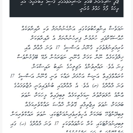
ޖޭޕީ ސޮއިކުރަން ބޭއްވި ރަސްމިޔާތެއްގައި ޤާސިމް އިބްރާޙީމް، އާއި
މީހަކު ފޯމް ހަވާލު ކުރަނީ
ނަމަވެސް އިންތިހާބުތަކުގައި އަންހެނުންނަށް ވަކި ދާއިރާތަކެއް
ހާއްސަކޮށްފައި ހުރުމުން ފިރިހެނުންނަށް އެ ދާއިރާތަކަށް
ކުރިމަތިނުލެވުމަކީ ގާނޫނު އަސާސީގެ 17 ވަނަ މާއްދާ އާއި
ޚިލާފުކަމެއް ނޫން ކަމަށް ގާނޫނީ ނަޒަރަކުން ދެކޭ ބޭފުޅުންވެސް
ގިނަ އެވެ. ރައްޔިތުންގެ މަޖިލީހުގެ ނައިބު ރައީސާކަން
ކުރައްވާފައިވާ އަނީސާ އަހްމަދު ދައްކަ ވަނީ ގާނޫނު އަސާސީގެ 17
ވަނަ މާއްދާގެ (ށ) އެވެ. އެ މާއްދާގައި ބުނެފައިވަނީ މުޖްތަމަޢުގެ
ޢާންމު ޙާލަތަށްވުރެ ނިކަމެތިކަމެއް ލިބިފައިވާ މީހަކަށް، ނުވަތަ
ބަޔަކަށް، ނުވަތަ އިޖްތިމާޢީ ގޮތުން ޚާއްޞަ ރައްކާތެރިކަމެއް
ލިބިދޭންޖެހޭ ބަޔަކަށް އެހީތެރިވެދިނުމަށްޓަކައި، ނުވަތަ ރައްކާތެރިކަން
ލިބިދިނުމަށްޓަކައި ކުރާ ކަންތައްތަކަކީ 17 ވަނަ މާއްދާގެ (ހ) ގައި