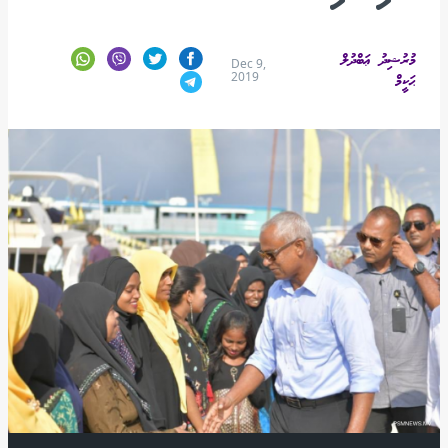
މުރުޝިދު ޢަބްދުލް
Dec 9,
2019
ޙަކީމް