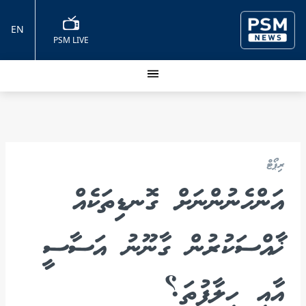
EN
PSM LIVE
ރިޕޯޓް
އަންހެނުންނަށް ގޮނޑިތަކެއް
ޚާއްސަކުރުން ގާނޫނު އަސާސީ
އާއި ހިލާފުތަ؟