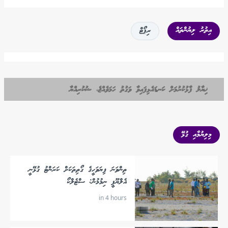
އިތުރު ލިޔުންތައް
ރިޕޯޓް
ޚިޔާލު ފާޅުކުރުމަށް ކަނޑައެޅިފައިވާ ވަގުތު ހަމަވެއްޖެ، ޝުކުރިއްޔާ
މިލިޔުމާއި ގުޅޭ
ތިންވަނަ ފިޔަވަހީގެ ގޯތިތަކަށް ކަރަންޓު ގުޅޭނީ
އެލްޔޫޕީ ނިމުމުން: ސްޓެލްކޯ
in 4 hours