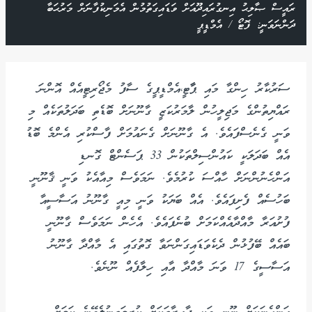
ރައީސް ޞާލިޙު އިނގުރައިދޫއަށް ވަޑައިގަތުމުން އެމަނިކުފާނަށް މަރުޙަބާ
ދަންނަވަނީ: ފޮޓޯ / އެމްޑީޕީ
ސަރުކާރު ހިންގާ މައި ޕާާޓީ،އެމްޑީޕީގެ ސާފު މެޖޯރިޓީއެއް އޮންނަ
ރައްޔިތުންގެ މަޖިލީހުން ލާމަރުކަޒީ ގާނޫނަށް ބޮޑެތި ބަދަލުތަކެއް މި
ވަނީ ގެނެސްފައެވެ. އެ ގާނޫނަށް ގެނައުމަށް ފާސްކުރި އެންމެ ބޮޑު
އެއް ބަދަލަކީ ކައުންސިލްތަކުން 33 ޕަސެންޓް ގޮނޑި
އަންހެނުންނަށް ހާއްސަ ކުރުމެވެ. ނަމަވެސް މިއާއެކު ވަނީ ޤާނޫނީ
ބަހުސެއް ފެށިފައެވެ. އެއް ބަޔަކު ވަނީ މިއީ ގާނޫނު އަސާސީއާ
ފުށުއަރާ މާއްދާއެއްކަމަށް ބުނެފައެވެ. އެހެން ނަމަވެސް ގާނޫނީ
ބައެއް ބޭފުޅުން ދެކެވަޑައިގަންނަވާ ގޮތުގައި އެ މާއްދާ ގާނޫނު
އަސާސީގެ 17 ވަނަ މާއްދާ އާއި ހިލާފެއް ނޫނެވެ.