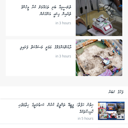
ތެލަސީމިއާ ބަލި ތަހައްމަލު ކުރާ މީހުންގެ
ތެރެއިން ގިނައީ އަންހެނުން
in 3 hours
ދާރުލްއަރްޤަމްގެ ޢަމަލީ މަސައްކަތް ފަށައިފި
in 3 hours
ފަހުގެ ޚަބަރު
ނިމުނު ހަފުތާ: ޕީޓީއޭ ތަންފީޒު ކުރުން، ކަނޑުމަތީގެ ހިތާމަވެރި
ހާދިސާތަކެއް
in 5 hours