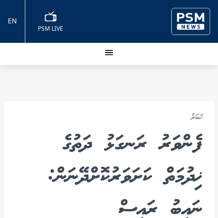
EN
PSM LIVE
ޚަބަރު
ފެންވަރު ރަނގަޅު ދަތުގެ
ޚިދުމަތް ކަށަވަރުކޮށްދޭނަން:
ނައިބު ރައީސް