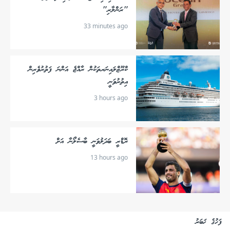
"ރަންލާރި"
33 minutes ago
ކްރޫޒްލައިނަރތަކުން ރާއްޖެ އަންނަ ފަތުރުވެރިން
އިތުރުވަނީ
3 hours ago
ރޮޑްރީ ބަދަލުވަނީ ބާސެލޯނާ އަށް
13 hours ago
ފަހުގެ ޚަބަރު