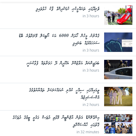
ވެލިދޫގައި ތަރައްޤީކުރި ކުޑަކުދިންގެ ޕާކު ހުޅުވައިފި
in 3 hours
ގެއްލުނު މީހުން ހޯދަން 6000 އަކަ ނޯޓިކަލް މޭލަށްވުރެ ބޮޑު
ސަރަހައްދެއް ބަލައިފި
in 3 hours
ބަދަވީންނަށް އަމާޒުކޮށް ޔަހޫދީން ދޭ ހަމަލާތައް ފުޅާކުރަނީ
in 3 hours
ވީއައިއޭގައި ސިއްހީ ކުއްލި ނުރައްކަލަކަށް ތައްޔާރުވުމުގެ
އެކްސަސައިޒެއް
in 2 hours
އިންގްލޭންޑް އަތުން އާޖެންޓީނާ މޮޅުވި ދުވަސް ގައުމީ ޓީމުގެ ދުވަހުގެ
ގޮތުގައި ހާއްސަކޮށްފި
in 32 minutes