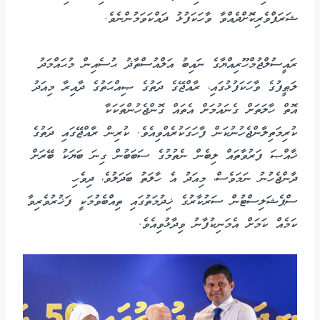
ޝަރަފްވެރިކޮށްދެއްވާ ވާހަކަފުޅު ދައްކަވަމުންނެވެ.
ރައީސުލްޖުމްހޫރިއްޔާގެ ނައިބު އަލްއުސްތާޛު ޙުސެއިން މުޙައްމަދު
ލަޠީފުގެ ވާހަކަފުޅުގައި، ރާއްޖޭގެ ދަތުގެ ޞިއްޙަތުގެ ދާއިރާ މިއަދު
އޮތް ހާލަތަށް ގެނައުމަށް އެތައް ގޮންޖެހުންތަކަކާ
ކުރިމަތިލާންޖެހުނުކަން ފާހަގަކުރެއްވިއެވެ. ކުރިން ރާއްޖޭގައި ދަތުގެ
ޚާއްޞަ ފަރުވާތައް ލިބެން ނެތުމުގެ ސަބަބުން ގިނަ ބަޔަކު ބޭރަށް
ދާންޖެހުނު ނަމަވެސް، މިއަދު އެ ހާލަތު ބަދަލުވެ، ދިވެހި
ސްޕެޝަލިސްޓުން ސަރުކާރުގެ ޚިދުމަތުގައި ތިއްބެވުމަކީ ފަޚުރުވެރިވާ
ކަމެއް ކަމަށް އެމަނިކުފާނު ވިދާޅުވިއެވެ.