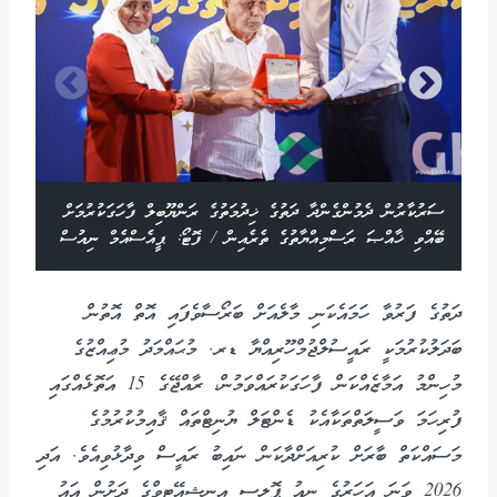
ް
ސަރުކާރުން ދެމުންގެންދާ ދަތުގެ ޚިދުމަތުގެ ރަންޔޫބިލް ފާހަގަކުރުމަށް
ް
ބޭއްވި ޚާއްޞަ ރަސްމިއްޔާތުގެ ތެރެއިން / ފޮޓޯ: ޕީއެސްއެމް ނިއުސް
ދަތުގެ ފަރުވާ ހަމައެކަނި މާލެއަށް ބަރޯސާވެފައި އޮތް އޮތުން
ބަދަލުކުރުމަކީ ރައީސުލްޖުމްހޫރިއްޔާ ޑރ. މުޙައްމަދު މުޢިއްޒުގެ
މުހިންމު އަމާޒެއްކަން ފާހަގަކުރައްވަމުން، ރާއްޖޭގެ 15 އަތޮޅެއްގައި
ފުރިހަމަ ވަސީލަތްތަކާއެކު ޑެންޓަލް ޔުނިޓްތައް ޤާއިމުކުރުމުގެ
މަސައްކަތް ބާރަށް ކުރިއަށްދާކަން ނައިބު ރައީސް ވިދާޅުވިއެވެ. އަދި
2026 ވަނަ އަހަރުގެ ނިއު ޕޮލިސީ އިނީޝިއޭޓިވްގެ ދަށުން އައު