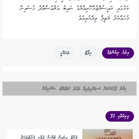
ކަމުގައި ރައީސުލްޖުމްހޫރިއްޔާގެ ނައިބު އަލްއުސްތާޛު ޙުސެއިން
މުޙައްމަދު ލަޠީފް ވިދާޅުވިއެވެ.
އިތުރު ލިޔުންތައް
ރިޕޯޓް
ތަރައްްޤީ
ޚިޔާލު ފާޅުކުރުމަށް ކަނޑައެޅިފައިވާ ވަގުތު ހަމަވެއްޖެ، ޝުކުރިއްޔާ
މިލިޔުމާއި ގުޅޭ
އެންމެ ގިނައިން ޓެކްސް ދެއްކި ފަރާތްތަކަށް