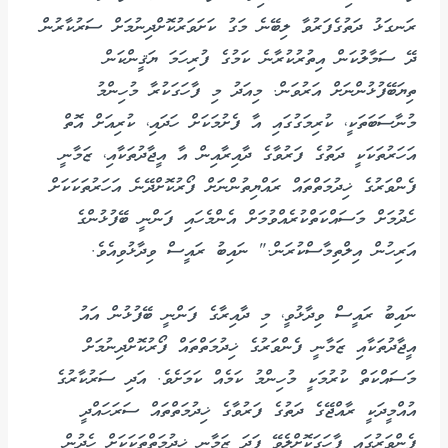
ރަނގަޅު ދަތުގެފަރުވާ ލިބޭނެ މަގު ކަށަވަރުކޮށްދިނުމަށް ސަރުކާރުން
ދޭ ސަމާލުކަން އިތުރުކުރާނެ ކަމުގެ ފުރިހަމަ ޔަޤީންކަން
ތިޔަބޭފުޅުންނަށް އަރުވަން. މިއަދު މި ފާހަގަކުރާ މުހިންމު
މުނާސަބަތަކީ، ކުރިމަގުގައި އާ ފެށުމަކަށް ހަދައި، ކުރިއަށް އޮތް
އަހަރުތަކަކީ ދަތުގެ ފަރުވާގެ ދާއިރާއިން އާ އީޖާދުތަކާއި، ޒަމާނީ
ފެންވަރުގެ ޚިދުމަތްތައް ރައްޔިތުންނަށް ފޯރުކޮށްދޭނެ އަހަރުތަކަކަށް
ހެދުމަށް މަސައްކަތްކުރެއްވުމަށް އެންމެހައި ފަންނީ ބޭފުޅުންގެ
އަރިހުން އިލްތިމާސްކުރަން." ނައިބު ރައީސް ވިދާޅުވިއެވެ.
ނައިބު ރައީސް ވިދާޅުވީ، މި ދާއިރާގެ ފަންނީ ބޭފުޅުން އައު
އީޖާދުތަކާއި ޒަމާނީ ފެންވަރުގެ ޚިދުމަތްތައް ފޯރުކޮށްދިނުމަށް
މަސައްކަތް ކުރުމަކީ މުހިންމު ކަމެއް ކަމަށެވެ. އަދި ސަރުކާރުގެ
އުއްމީދަކީ ރާއްޖޭގެ ދަތުގެ ފަރުވާގެ ޚިދުމަތްތައް ސަރަހައްދީ
ފެންވަރުގައި ފާހަގަކޮށްލެވޭ ފަދަ ޒަމާނީ ޚިދުމަތްތަކަކަށް ހެދުން