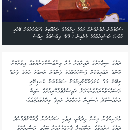
ސަރުކާރުން ދެމުންގެންދާ ދަތުގެ ޚިދުމަތުގެ ރަންޔޫބިލް ފާހަގަކުރުމަށް ބޭއްވި
ޚާއްޞަ ރަސްމިއްޔާތުގެ ތެރެއިން / ފޮޓޯ: ޕީއެސްއެމް ނިއުސް
ދަތުގެ ޞިއްޙަތުގެ ދާއިރާއަށް ކުރާ އިންވެސްޓްމަންޓްތައް އިތުރުކޮށް،
ކޮންމެ ރައްޔިތަކަށް ފަސޭހަކަމާއެކު ފެންވަރު ރަނގަޅު ދަތުގެ ފަރުވާ
ލިބޭނެ މަގު ކަށަވަރުކޮށްދިނުމަށް ސަރުކާރުން ކެނޑިނޭޅި
މަސައްކަތްކުރައްވާނެކަމަށް ރައީސުލްޖުމްހޫރިއްޔާގެ ނައިބު
އަލްއުސްތާޛު ޙުސެއިން މުޙައްމަދު ލަޠީފް ވިދާޅުވެއްޖެއެވެ.
އެމަނިކުފާނު މިހެން ވިދާޅުވީ، ދިވެހި ސަރުކާރުން ފޯރުކޮށްދެމުންދާ
ދަތުގެ ޚިދުމަތުގެ ރަންޔޫބިލް ފާހަގަކުރުމަށް ބޭއްވި ރަސްމިއްޔާތު