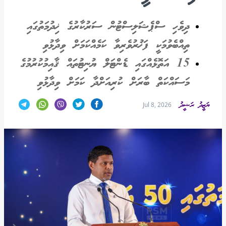
ދިވެހި ސްޕެޝަލިސްޓުން ސަރުކާރުގެ ޚިދުމަތުގައި
ތިއްބެވުމަކީ ފަޚުރުވެރިވާ ކަމެއްކަމަށް ވިދާޅުވި
15 އަތޮޅެއްގައި ޑެންޓަލް ޔުނިޓުތައް ޤާއިމުކުރުމުގެ
މަސައްކަތް ބާރަށް ކުރިއަށްދާ ކަމަށް ވިދާޅުވި
ޔަޒީދު ރަޝީދު
Jul 8, 2026