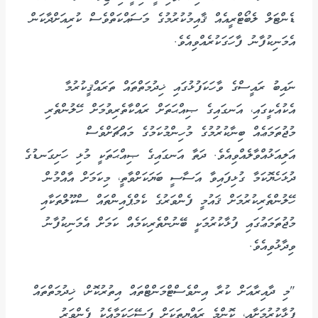
ޑެންޓަލް ލެބޯޓްރީއެއް ޤާއިމުކުރުމުގެ މަސައްކަތްވެސް ކުރިއަށްދާކަން
އެމަނިކުފާނު ފާހަގަކުރެއްވިއެވެ.
ނައިބު ރައީސްގެ ވާހަކަފުޅުގައި ޚިދުމަތްތައް ތަރައްޤީކުރުމާ
އެކުއެކީގައި، އަނގައިގެ ޞިއްޙަތަށް ރައްކާތެރިވުމަށް ހޭލުންތެރި
މުޖުތަމަޢެއް ބިނާކުރުމުގެ މުހިންމުކަމުގެ މައްޗަށްވެސް
އަލިއަޅުއްވާލެއްވިއެވެ. ދަތާ އަނގައިގެ ޞިއްޙަތަކީ މުޅި ހަށިގަނޑުގެ
ދުޅަހެޔޮކަމާ ގުޅިފައިވާ އަސާސީ ބަޔަކަށްވާތީ، މިކަމަށް އާއްމުން
ހޭލުންތެރިކުރުމަށް ޤައުމީ ފެންވަރުގެ ކެމްޕެއިންތައް ސްކޫލްތަކާއި
މުޖުތަމަޢުގައި ފުޅާކުރުމަކީ ބޭނުންތެރިކަމެއް ކަމަށް އެމަނިކުފާނު
ވިދާޅުވިއެވެ.
"މި ދާއިރާއަށް ކުރާ އިންވެސްޓްމަންޓްތައް އިތުރުކޮށް، ޚިދުމަތްތައް
ފުޅާކުރުމަށާއި، ކޮންމެ ރައްޔިތަކަށް ފަސޭހަކަމާއެކު ފެންވަރު