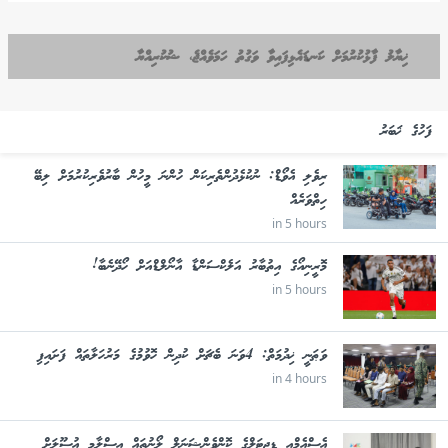
ޚިޔާލު ފާޅުކުރުމަށް ކަނޑައެޅިފައިވާ ވަގުތު ހަމަވެއްޖެ، ޝުކުރިއްޔާ
ފަހުގެ ޚަބަރު
ރިވެލި އެވޯޑް: ނުކުޅެދުންތެރިކަން ހުންނަ މީހުން ބާރުވެރިކުރުމަށް ލިބޭ
ހިތްވަރެއް
in 5 hours
މޮރީނިއޯގެ އިތުބާރު އަލެކްސަންޑާ އާނޯލްޑްއަށް ހޯދޭނެބާ!
in 5 hours
ވަޠަނީ ޚިދުމަތް: 4ވަނަ ބެޗަށް ކުދިން ހޮވުމުގެ މަރުހަލާތައް ފަށައިފި
in 4 hours
އެސްއެމްއީ ޑިޖިޓަލްގެ ކޮންވެންޝަނަލް ލޯނުތައް އިސްލާމީ އުސޫލަށް