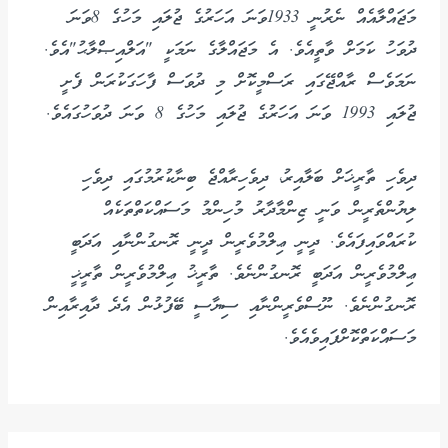
މަޖައްލާއެއް ނެރުނީ 1933ވަނަ އަހަރުގެ ޖުލައި މަހުގެ 8ވަނަ
ދުވަހު ކަމަށް ވާތީއެވެ. އެ މަޖައްލާގެ ނަމަކީ "އަލްއިޞްލާޙު"އެވެ.
ނަމަވެސް ރާއްޖޭގައި ރަސްމީކޮށް މި ދުވަސް ފާހަގަކުރަން ފެށީ
ޖުލައި 1993 ވަނަ އަހަރުގެ ޖުލައި މަހުގެ 8 ވަނަ ދުވަހުގައެވެ.
ދިވެހި ތާރީޚަށް ބަލާއިރު، ދިވެހިރާއްޖެ ބިނާކުރުމުގައި ދިވެހި
ލިޔުންތެރީން ވަނީ ޒިންމާދާރު މުހިންމު މަސައްކަތްތަކެއް
ކުރައްވައިފައެވެ. ދީނީ ޢިލްމުވެރީން ދީނީ ރޮނގުންނާއި އަދަބީ
ޢިލްމުވެރީން އަދަބީ ރޮނގުންނެވެ. ތާރީޚު ޢިލްމުވެރީން ތާރީޚީ
ރޮނގުންނެވެ. ނޫސްވެރީންނާއި ސިޔާސީ ބޭފުޅުން އެދެ ދާއިރާއިން
މަސައްކަތްކޮށްފައިވެއެވެ.