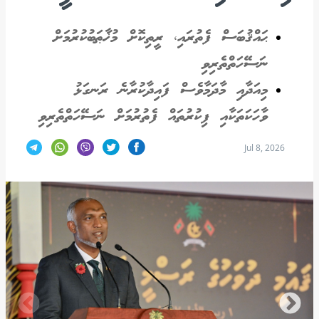
ޙައްޤުބަސް ފެތުރައި، ރީތިކޮށް މުޚާޠަބުކުރުމަށް
ނަސޭހަތްތެރިވި
މިއަދާއި މާދަމާވެސް ފައިދާކުރާނެ ރަނގަޅު
ވާހަކަތަކާއި ފިކުރުތައް ފެތުރުމަށް ނަސޭހަތްތެރިވި
Jul 8, 2026