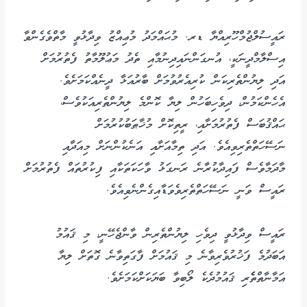
ރައީސުލްޖުމްހޫރިއްޔާ ޑރ. މުޙައްމަދު މުޢިއްޒު ވިދާޅުވީ މާތްވެގެންވާ
އިސްލާމްދީނަކީ، އުނގަންނައިދިނުމާއި ތެދު މަޢުލޫމާތު ފެތުރުމަށް
އަދި ލިޔުންތެރިކަން ކުރިއެރުވުމަށް ބާރުއަޅާ ދީނެއްކަމަށެވެ.
އެހެންކަމުން، ދިވެހިބަހުން ލިޔާ ކޮންމެ ލިޔުންތެރިއަކުވެސް،
ޙައްޤުބަސް ފެތުރުމަށާއި، ރީތިކޮށް މުޚާޠަބުކުރުމަށް
ނަސޭހަތްތެރިވިއެވެ. އަދި ތިމާއަށާއި އަނެކުންނަށް މިއަދާއި
މާދަމާވެސް ފައިދާކުރާނެ ރަނގަޅު ވާހަކަތަކާއި ފިކުރުތައް ފެތުރުމަށް
ރައީސް ވަނީ ނަސޭހަތްތެރިވެވަޑާއިގެންނެވިއެވެ.
ރައީސް ވިދާޅުވީ ދިވެހި ލިޔުންތެރިން ވާންޖެހޭނީ، މި ޤައުމު
އަބަދުމެ ފަޚުރުވެރިވާނެ މި ޤައުމަށް ފާގަތިވާނެ ގޮތަށް ލިޔާ
އަމާނާތްތެެރި ޤައުމުދެކެ ލޯބިވާ ބަޔަކަށްކަމަށެވެ.