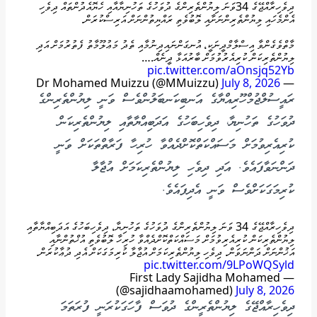
ދިވެހިރާއްޖޭގެ 34ވަނަ ލިޔުންތެރިންގެ ދުވަހުގެ ތަހުނިޔާއާއި ހެޔޮއެދުންތައް ދިވެހި
އެންމެހައި ލިޔުންތެރިންނަށާއި ލޮބުވެތި ރައްޔިތުންނަށް އަރިސްކުރަން.
މާތްވެގެންވާ އިސްލާމްދީނަކީ، އުނގަންނައިދިނުމާއި ތެދު މަޢުލޫމާތު ފެތުރުމަށް އަދި
ލިޔުންތެރިކަން ކުރިއެރުވުމަށް ބާރުއަޅާ ދީނެއް.…
pic.twitter.com/aOnsjq52Yb
July 8, 2026
— Dr Mohamed Muizzu (@MMuizzu)
ރައީސުލްޖުމްހޫރިއްޔާގެ އަނބިކަނބަލުންވެސް ވަނީ ލިޔުންތެރިންގެ
ދުވަހުގެ ތަހުނިޔާ، ދިވެހިބަހުގެ އަދަބިއްޔާތާއި ލިޔުންތެރިކަން
ކުރިއެރިވުމަށް މަސައްކަތްކޮށްދެއްވާ ހުރިހާ ފަރާތްތަކަށް ވަނީ
ދަންނަވާފައެވެ. އަދި ދިވެހި ލިޔުންތެރިކަމަށް އުޖާލާ
ކުރިމަގަކަށްވެސް ވަނީ އެދިފައެވެ.
ދިވެހިރާއްޖޭގެ 34 ވަނަ ލިޔުންތެރިންގެ ދުވަހުގެ ތަހުނިޔާ، ދިވެހިބަހުގެ އަދަބިއްޔާތާއި
ލިޔުންތެރިކަން ކުރިއެރިވުމަށް މަސައްކަތްކޮށްދެއްވާ ހުރިހާ ލޮބުވެތި އުޚްތުންނާއި
އަޚުންނަށް ދަންނަވަން. ދިވެހި ލިޔުންތެރިކަމަށް އުޖާލާ ކުރިމަގަކަށް އެދި ދުޢާކުރަން.
pic.twitter.com/9LPoWQSyld
— First Lady Sajidha Mohamed
(@sajidhaamohamed)
July 8, 2026
ދިވެހިރާއްޖޭގެ ލިޔުންތެރީންގެ ދުވަސް ފާހަގަކުރަނީ ފުރަތަމަ