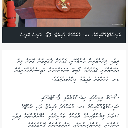
ރައީސުލްޖުމްހޫރިއްޔާ، ޑރ. މުޙައްމަދު މުޢިއްޒު/ ފޮޓޯ: ރައީސް އޮފީސް
ދިވެހި ލިޔުންތެރިން ވާންޖެހޭނީ ޤައުމަށް ފާގަތިވާނެ ގޮތަށް ލިޔާ
އަމާނާތްތެެރި ޤައުމުދެކެ ލޯބިވާ ބަޔަކަށްކަމަށް ރައީސުލްޖުމްހޫރިއްޔާ
ޑރ. މުޙައްމަދު މުޢިއްޒު ވިދާޅުވެއްޖެއެވެ.
ސޯޝަލް މީޑިއާގައި ހިއްސާކުރެއްވި ޕޯސްޓެއްގައި
ރައީސުލްޖުމްހޫރިއްޔާ ޑރ. މުޙައްމަދު މުޢިއްޒު ވަނީ ރާއްޖޭގެ
34ވަނަ ލިޔުންތެރިންގެ ދުވަހުގެ ތަހުނިޔާއާއި ހެޔޮއެދުންތައް ދިވެހި
އެންމެހައި ލިޔުންތެރިންނަށާއި ރައްޔިތުންނަށް ފޮނުވާފައެވެ.