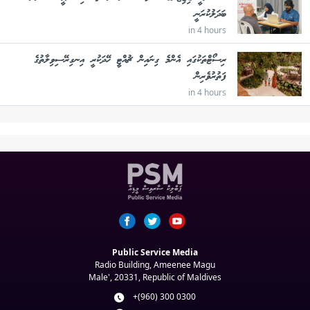
ބަދަލުކުރަނީ
in 4 hours
ރިސޯޓްތަކުގައި އެންމެ ގިނައިން ޗުއްޓީ ހޭދަކުރީ އިނގިރޭސިވިލާތުގެ
ފަތުރުވެރިން
in 4 hours
Public Service Media
Radio Building, Ameenee Magu
Male', 20331, Republic of Maldives
+(960) 300 0300