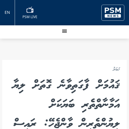
EN
PSM LIVE
ޚަބަރު
ޤައުމަށް ފާގަތިވާނެ ގޮތަށް ލިޔާ
އަމާނާތްތެެރި ބަޔަކަށް
ލިޔުންތެރިން ވާންޖެހޭ: ރައީސް