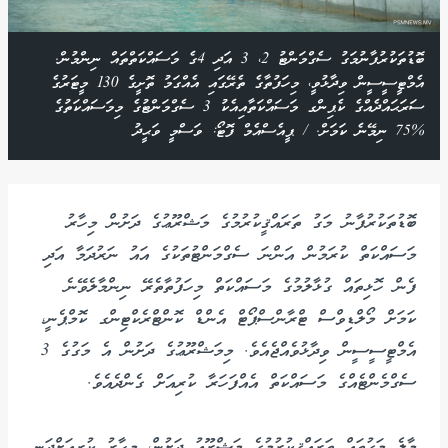
ބޮޑުތަކުރުފާނުމަގު ސެގްމަންޓު 2، 3 އަދި 4ގެ މަސައްކަތްތައް ނިންމުން.
އެމްޓީސީސީން ވިދާޅުވީ، މިހަފުތާގެ ތެރޭގައި އެއްގަމު ތޮށީގެ 130 މީޓަރުގެ
ސަރަޙައްދެއްގެ ކެޕިންގ މަސައްކަތާއިއެކު 3 ސެގްމަންޓުގެ މިމަސައްކަތުގެ
%75 ނިމޭނެ ކަމަށް. / ޕީއެސްއެމް ފޮޓޯ: ވަސްމީ ވަޙީދު
ބޮޑުތަކުރުފާނު މަގު ތަރައްޤީކުރުމުގެ މަޝްރޫޢުގެ ދަށުން މިހާރު
މަސައްކަތް ކުރަމުން އަންނަ ސެގްމަންޓުތަކުގެ އައު ނަރުދަމާ އަދި
ފެން ހޮޅިތައް ގުޅާލުމުގެ މަސައްކަތް މިހަފުތާތެރޭ ނިންމާލެވޭނެ
ކަމަށް މޯލްޑިވްސް ޓްރާންސްޕޯޓް އެންޑް ކޮންޓްރެކްޓިންގ ކޮމްޕެނީ،
އެމްޓީސީސީން ވިދާޅުވެއްޖެއެވެ. މިމަޝްރޫޢުގެ ދަށުން އެ މަގުގެ 3
ސެގްމެންޓެއްގެ މަސައްކަތް އެއްފަހަރާ ކުރިއަށް ގެންދެއެވެ.
މާލެ މަގުތައް ތަރައްޤީކުރުމުގެ މަޝްރޫޢު ދަށުން، މިހާރު ކުރިއަށްދަނީ