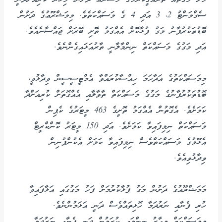
ސެގްމަންޓު 2، 3 އަދި 4 ގެ މަސައްކަތެވެ. މިމަޝްރޫޢުގެ ދަށުން
ބޮޑުތަކުރުފާނު މަގު ފުޅާކޮށް އެއްގަމު ތޮށި ބޭރަށް ޖައްސާނެއެވެ.
އަދި މަގުގެ މަސައްކަތް ނިންމާލާނީ ތާރުއަޅައިގެންނެވެ.
މިމަސައްކަތުގެ އަދާހަމަ ހިއްސާކުރައްވާ އެމްޓީސީސީން ވިދާޅުވީ،
ބޮޑުތަކުރުފާނުގެ މަގުގެ މަސައްކަތް ތާވާލާއި އެއްގޮތަށް ކުރިއަށްދާ
ކަމަށެވެ. އެގޮތުން އެއްގަމު ތޮށީގެ 463 މީޓަރުގެ ކެޕިން
މަސައްކަތް ނިމިފައިވާ ކަމަށެވެ. އަދި 150 މީޓަރު ކޮންކްރީޓް
އެޅޫމުގެ މަސައްކަތްވެސް ނިމިފައިވާ ކަމަށް އެކުންފުނިން
ވިދާޅުވިއެވެ.
މަމަޝްރޫޢުގެ ދަށުން މަގު ފުޅާކުރުމަށް ފަހު މަގުގައި އަޅާފައިވާ
ހުރި ފެނާއި ނަރުދަމާ ހޮޅިތައްވެސް ދަނީ އަޅަމުންނެވެ.
މިމަސައްކަތް މިހާރު ނިންމައި ކުރަމުން ދަނީ ފެނާއި ނަރުދަމާ