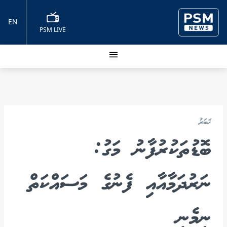
EN
PSM LIVE
ޚަބަރު
ބޮޑުތަކުރުފާނު މަގު:
ނަރުދަމާއާއި ފެނުގެ މަސައްކަތް
ނިމެނީ