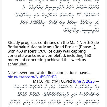
ގުޅުމުގެމަސައްކަތް ކަމަށް އެމްޓީސީސީން ވިދާޅުވިއެވެ. އެ
މަސައްކަތުގެ 87 އިންސައްތަ އެކުންފުނިން ވަނީ ނިންމާފައެވެ.
އަދި މިހަފުތާގެ ނިޔަލަށް މިމަސައްކަތް ނިންމާލެވޭނެ ކަމަށް
އެމްޓީސީސީން ވިދާޅުވިއެވެ.
Steady progress continues on the Malé North Side
Boduthakurufaanu Magu Road Project (Phase 1),
with 463 meters (70%) of quay wall capping
concrete works now completed, including 150
meters of concreting achieved this week as
scheduled.
New sewer and water line connections have…
pic.twitter.com/NuB5jFPtB5
June 7, 2026
— MTCC Plc (@MTCCPlc)
މީގެ އިތުރުންވެސް، މަޝްރޫޢުގެ ތެރެއިން ކުރަންޖެހޭ އެހެނިހެން
މަސައްކަތްވެސް ދަނީ ފުރިހަމަކުރަމުންނެވެ. އެގޮތުން ދުވާރުގެ
މަސައްކަތާއި މައި ފެންހޮޅި ވަޅުލުމާއި، ދުވާރުގެ އަރިމަތީ ގާއެޅޫމާއި