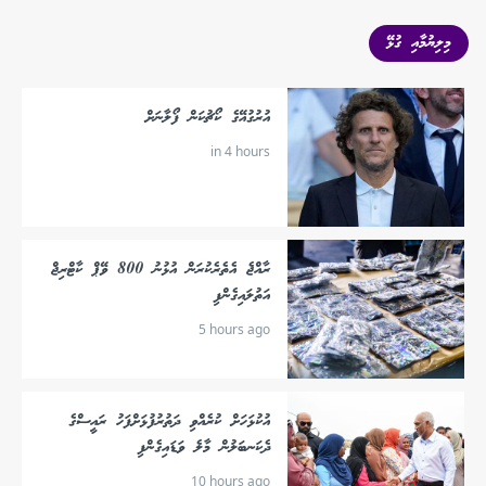
މިލިޔުމާއި ގުޅޭ
އުރުގުއޭގެ ކޯޗުކަން ފޯލާނަށް
in 4 hours
ރާއްޖެ އެތެރެކުރަން އުޅުނު 800 ވޭޕް ކާޓްރިޖް
އަތުލައިގެންފި
5 hours ago
އުކުޅަހަށް ކުރެއްވި ދަތުރުފުޅަށްފަހު ރައީސްގެ
ދެކަނބަލުން މާލެ ވަޑައިގެންފި
10 hours ago