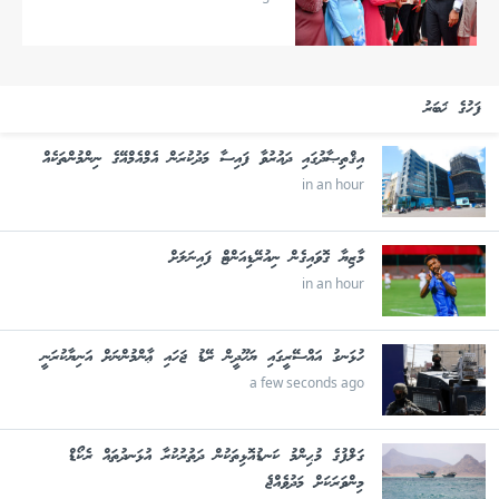
ފަހުގެ ޚަބަރު
އިޤްތިޞާދުގައި ދައުރުވާ ފައިސާ މަދުކުރަން އެމްއެމްއޭގެ ނިންމުންތަކެއް
in an hour
މާޒިޔާ ގޮވައިގެން ނިއުރޭޑިއަންޓް ފައިނަލަށް
in an hour
ހުޅަނގު އައްސޭރީގައި ޔަހޫދީން ރޭޑު ޖަހައި ޢާންމުންނަށް އަނިޔާކުރަނީ
a few seconds ago
ގަލްފުގެ މުޙިންމު ކަނޑުއޮޅިތަކުން ދަތުރުކުރާ އުޅަނދުތައް ރެކޯޑް
މިންވަރަކަށް މަދުވެއްޖެ