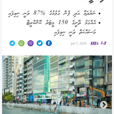
ނަރުދަމާ އަދި ފެން ގުޅުމުގެ %87 ވަނީ ނިމިފައި
އެއްގަމު ތޮށީގެ 150 މީޓަރު ކޮންކްރީޓް
މަސައްކަތް ވަނީ ނިމިފައި
މޫސާ މަޠްލޫބް
Jun 7, 2026