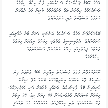
މަގުގެ ކޭބަލް ޖަންކްޝަން މަސައްކަތާއި ފެން ހިންދާ ނިޒާމުގެ
މަސައްކަތުގެ އިތުރުން މަގު ތާރުއެޅުމުގެ ކުރިން މަގު އެއްވަރު
ކުރުމުގެ މަސައްކަތް ދަނީ ކުރަމުންނެވެ.
ބޮޑުތަކުރުފާނު މަގުގެ މަސައްކަތް އަންނަނީ، ވަރަށް ބާރު ދުވެލީގައި
ކުރަމުންނެވެ. އެމްޓީސީސީގެ އަމާޒަކީ، މިމަހުގެ ނިޔަލަށް މިމަގުގެ
ފުރަތަމަ ފިޔަވަހީގައި މިހާރު ކުރަމުންދާ މަސައްކަތްތައް
ނިންމާލުމެވެ.
ބޮޑުތަކުރުފާނު މަގުގެ މަސައްކަތް ނިމޭއިރު، 500 އަށްވުރެ ގިނަ
ސައިކަލު ޕާކު ކުރެވޭނެ އިންތިޒާމާއެކު ބޭންކް އޮފް ސިލޯން
ކުރިމަތިން ބޮޑު ޕާކިންގއެއް، ތަރައްޤީ ކުރުމަށް ވަނީ ހަމަޖެހިފައެވެ.
މިކަމަށް ބަނދަރުން ގާތްގަނޑަކަށް 98 މީޓަރު ދިގު، 28 މީޓަރު
ފުޅާ ސަރަހައްދެއް ވަނީ ހިއްކާފައެވެ. ހަމައެއާއެކު މަގު ތަރައްޤީ