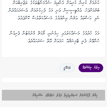
ކުރުމަށް ކުރިން ކުރިއަށް ގެންދިޔަ ސެގްމަންޓުތަކުގެ ތަޖުރިބާއަށް
ބެލުމަށްފަހު، އެމްޓީސީސީން ވަނީ މަގު ފެހިކުރުމަށް، އެސަރަޙައްދުން
ނެގި ގަސްތައް އަލުން އިންދުމުގެ މަސައްކަތްވެސް ކޮށްފައެވެ.
މަގު ހެދުމުގެ މަސައްކަތުގައި ހިމެނެނީ، ލޯކަލް މާރުކެޓުން ފެށިގެން
ހެންވޭރު ފެރީ ޓާމިނަލްއާ ހަމައަށް އޮތް ސަރަޙައްދެވެ.
އިތުރު ލިޔުންތައް
ތަރައްްޤީ
ޚިޔާލު ފާޅުކުރުމަށް ކަނޑައެޅިފައިވާ ވަގުތު ހަމަވެއްޖެ، ޝުކުރިއްޔާ