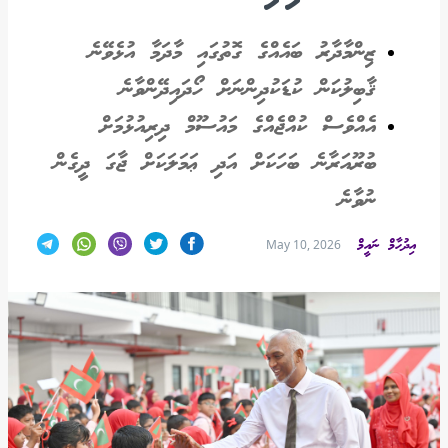
ޒިންމާދާރު ބައެއްގެ ގޮތުގައި މާދަމާ އުޅެވޭނެ
ޤާބިލުކަން ކުޑަކުދިންނަށް ހޯދައިދޭންވާނެ
އެއްވެސް ކުއްޖެއްގެ މައުސޫމް ދިރިއުޅުމަށް
ބުރޫއަރާނެ ބަހަކަށް އަދި ޢަމަލަކަށް ޖާގަ ދީގެން
ނުވާނެ
އިދުހާމް ނައީމް
May 10, 2026