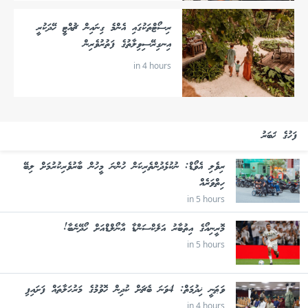
ރިސޯޓްތަކުގައި އެންމެ ގިނައިން ޗުއްޓީ ހޭދަކުރީ
އިނގިރޭސިވިލާތުގެ ފަތުރުވެރިން
in 4 hours
ފަހުގެ ޚަބަރު
ރިވެލި އެވޯޑް: ނުކުޅެދުންތެރިކަން ހުންނަ މީހުން ބާރުވެރިކުރުމަށް ލިބޭ
ހިތްވަރެއް
in 5 hours
މޮރީނިއޯގެ އިތުބާރު އަލެކްސަންޑާ އާނޯލްޑްއަށް ހޯދޭނެބާ!
in 5 hours
ވަޠަނީ ޚިދުމަތް: 4ވަނަ ބެޗަށް ކުދިން ހޮވުމުގެ މަރުހަލާތައް ފަށައިފި
in 4 hours