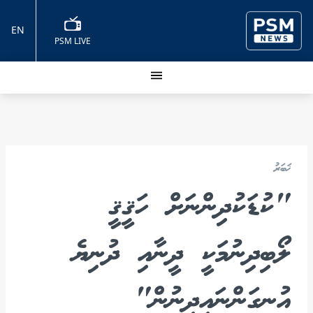
EN
PSM LIVE
ޚަބަރު
"ކުޑަކުދިންނަށް ހަޤީޤީ
ލޯބިދިނުމަކީ ދީނާއި ދުނިޔެ
އުނގަންނައިދިނުން"