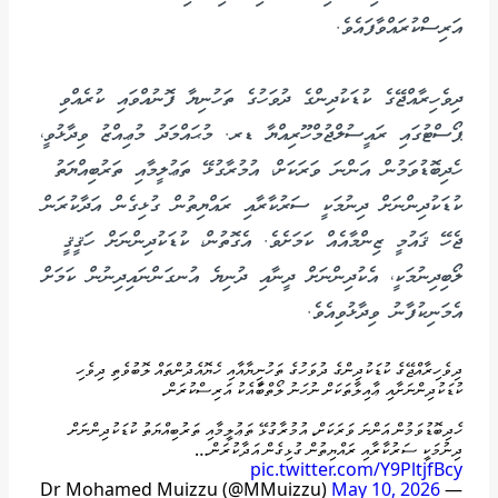
އަރިސްކުރައްވާފައެވެ.
ދިވެހިރާއްޖޭގެ ކުޑަކުދިންގެ ދުވަހުގެ ތަހުނިޔާ ފޮނުއްވައި ކުރެއްވި
ޕޯސްޓުގައި ރައީސުލްޖުމްހޫރިއްޔާ ޑރ. މުޙައްމަދު މުޢިއްޒު ވިދާޅުވީ،
ހެދިބޮޑުވަމުން އަންނަ ވަރަކަށް، އުމުރާގުޅޭ ތަޢުލީމާއި ތަރުބިއްޔަތު
ކުޑަކުދިންނަށް ދިނުމަކީ ސަރުކާރާއި ރައްޔިތުން ގުޅިގެން އަދާކުރަން
ޖެހޭ ޤައުމީ ޒިންމާއެއް ކަމަށެވެ. އެގޮތުން، ކުޑަކުދިންނަށް ހަޤީޤީ
ލޯބިދިނުމަކީ، އެކުދިންނަށް ދީނާއި ދުނިޔެ އުނގަންނައިދިނުން ކަމަށް
އެމަނިކުފާނު ވިދާޅުވިއެވެ.
ދިވެހިރާއްޖޭގެ ކުޑަކުދިންގެ ދުވަހުގެ ތަހުނިޔާއާއި ހެޔޮއެދުންތައް ލޮބުވެތި ދިވެހި
ކުޑަކުދިންނަށާއި ޢާއިލާތަކަށް ނުހަނު ލޯތްބާައެކު އަރިސްކުރަން.
ހެދިބޮޑުވަމުން އަންނަ ވަރަކަށް، އުމުރާގުޅޭ ތަޢުލީމާއި ތަރުބިއްޔަތު ކުޑަކުދިންނަށް
ދިނުމަކީ ސަރުކާރާއި ރައްޔިތުން ގުޅިގެން އަދާކުރަން…
pic.twitter.com/Y9PltjfBcy
May 10, 2026
— Dr Mohamed Muizzu (@MMuizzu)