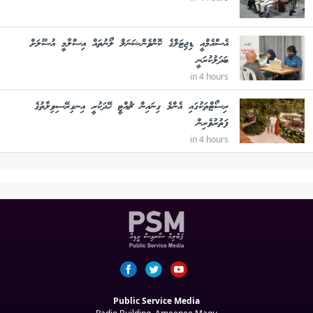
އެސްއެމްއީ ޑިޖިޓަލްގެ ކޮންވެންޝަނަލް ލޯނުތައް އިސްލާމީ އުސޫލަށް
ބަދަލުކުރަނީ
in 4 hours
ރިސޯޓްތަކުގައި އެންމެ ގިނައިން ޗުއްޓީ ހޭދަކުރީ އިނގިރޭސިވިލާތުގެ
ފަތުރުވެރިން
in 4 hours
Public Service Media