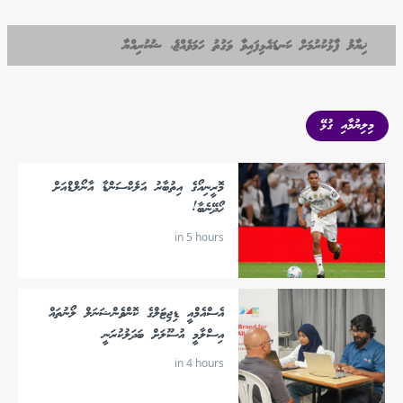
ޚިޔާލު ފާޅުކުރުމަށް ކަނޑައެޅިފައިވާ ވަގުތު ހަމަވެއްޖެ، ޝުކުރިއްޔާ
މިލިޔުމާއި ގުޅޭ
މޮރީނިއޯގެ އިތުބާރު އަލެކްސަންޑާ އާނޯލްޑްއަށް
ހޯދޭނެބާ!
in 5 hours
އެސްއެމްއީ ޑިޖިޓަލްގެ ކޮންވެންޝަނަލް ލޯނުތައް
އިސްލާމީ އުސޫލަށް ބަދަލުކުރަނީ
in 4 hours