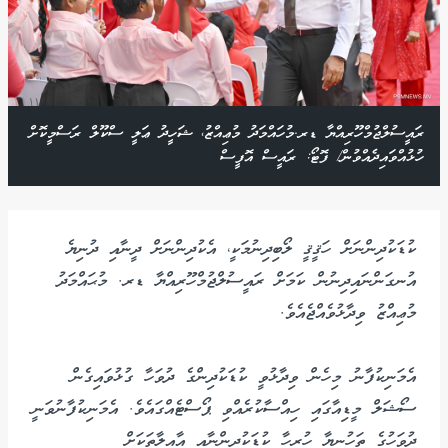
ރައީސުލްޖުމްހޫރިއްޔާ ޑރ.މުހައްމަދު މުޢިއްޒު، ޝަހީދު ޢަލީ ސްކޫލް ރަސްމީކޮށް
ހުޅުއްވައިދެއްވުން/ ފޮޓޯ: ރައީސް އޮފީސް
ކުޑަކުދިންނަށް ހަޤީޤީ ލޯބިދިނުމަކީ، އެކުދިންނަށް ދީނާއި ދުނިޔެ
އުނގަންނައިދިނުން ކަމަށް ރައީސުލްޖުމްހޫރިއްޔާ ޑރ. މުޙައްމަދު
މުޢިއްޒު ވިދާޅުވެއްޖެއެވެ.
އެމަނިކުފާނު މިހެން ވިދާޅުވީ ކުޑަކުދިންގެ ދުވަހާ ގުޅުވައިގެން
ސޯޝަލް މީޑިއާގައި ހިއްސާކުރެއްވި ޕޯސްޓެއްގައެވެ. އެމަނިކުފާނުވަނީ
ދުވަހުގެ ތަހުނިޔާ ހުރިހާ ކުޑަކުދިންނާއި އާއިލާތަކަށް