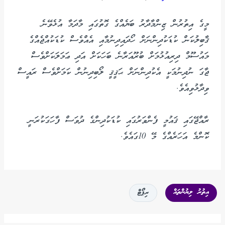
މީގެ އިތުރުން ޒިންމާދާރު ބަޔެއްގެ ގޮތުގައި މާދަމާ އުޅެވޭނެ
ޤާބިލުކަން ކުޑަކުދިންނަށް ހޯދައިދިނުމާއި އެއްވެސް ކުޑަކުއްޖެއްގެ
މައުސޫމް ދިރިއުޅުމަށް ބުރޫއަރާނެ ބަހަކަށް އަދި ޢަމަލަކަށްވެސް
ޖާގަ ނުދިނުމަކީ އެކުދިންނަށް ޙަޤީޤީ ލޯބިދިނުން ކަމަށްވެސް ރައީސް
ވިދާޅުވިއެވެ.
ރާއްޖޭގައި ޤައުމީ ފެންވަރުގައި ކުޑަކުދިންގެ ދުވަސް ފާހަގަކުރަނީ
ކޮންމެ އަހަރެއްގެ މޭ 10ގައެވެ.
އިތުރު ލިޔުންތައް
ރިޕޯޓް