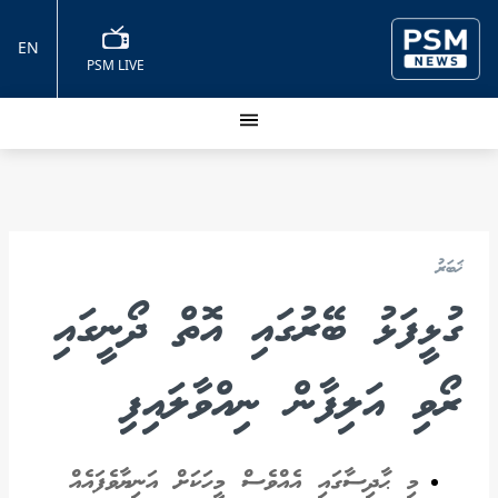
EN
PSM LIVE
ޚަބަރު
ގުޅީފަޅު ބޭރުގައި އޮތް ދޯނީގައި
ރޯވި އަލިފާން ނިއްވާލައިފި
މި ޙާދިސާގައި އެއްވެސް މީހަކަށް އަނިޔާވެފައެއް