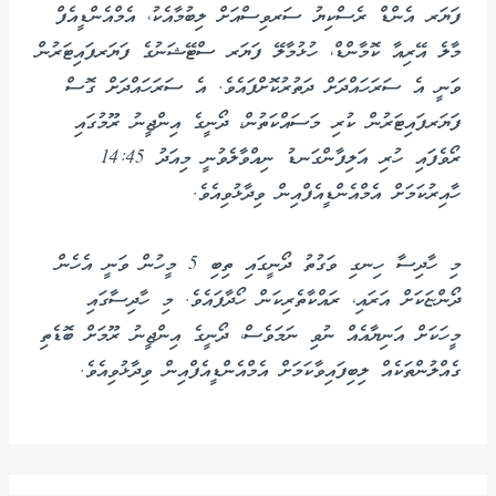
ފަޔަރ އެންޑް ރެސްކިޔު ސަރވިސްއަށް ލިބުމާއެކު، އެމްއެންޑީއެފް
މާލެ އޭރިއާ ކޮމާންޑް، ހުޅުމާލޭ ފަޔަރ ސްޓޭޝަނުގެ ފަޔަރފައިޓަރުން
ވަނީ އެ ސަރަހައްދަށް ދަތުރުކޮށްފައެވެ. އެ ސަރަހައްދަށް ގޮސް
ފަޔަރފައިޓަރުން ކުރި މަސައްކަތުން، ދޯނީގެ އިންޖީނު ރޫމުގައި
ރޯވެފައި ހުރި އަލިފާންގަނޑު ނިއްވާލެވުނީ މިއަދު 14:45
ހާއިރުކަމަށް އެމްއެންޑީއެފްއިން ވިދާޅުވިއެވެ.
މި ހާދިސާ ހިނގި ވަގުތު ދޯނީގައި ތިބި 5 މީހުން ވަނީ އެހެން
ދޯންޏަކަށް އަރައި، ރައްކާތެރިކަން ހޯދާފައެވެ. މި ހާދިސާގައި
މީހަކަށް އަނިޔާއެއް ނުވި ނަމަވެސް، ދޯނީގެ އިންޖީނު ރޫމަށް ބޮޑެތި
ގެއްލުންތަކެއް ލިބިފައިވާކަމަށް އެމްއެންޑީއެފްއިން ވިދާޅުވިއެވެ.