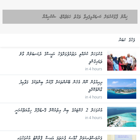
ޚިޔާލު ފާޅުކުރުމަށް ކަނޑައެޅިފައިވާ ވަގުތު ހަމަވެއްޖެ، ޝުކުރިއްޔާ
ފަހުގެ ޚަބަރު
އުކުޅަހަށް ކުރެއްވި ދަތުރުފުޅަށްފަހު ރައީސްގެ ދެކަނބަލުން މާލެ
ވަޑައިގެންފި
in 4 hours
ދިރިއުޅުން ނޫން އެހެން ބޭނުންތަކަށް ދޫކުރާ ބިންތަކުގެ ޤަވާޢިދު
ޢާންމުކޮށްފި
in 4 hours
އުކުޅަހަށް 2 ހެކްޓަރުގެ ބިން އިތުރުކޮށް ގޮނޑުދޮށް ހިމާޔަތްކުރަނީ
in 4 hours
ފަރުމަސްވެރިކަމަށް ޚާއްޞަ ފުރަތަމަ އައިސް ޕްލާންޓު އުކުޅަހުގައި