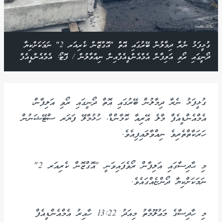
ގުޅީފަޅު ނެރާ ދިމާލުން ބޭރުގައި އޮތް "އޮގްޒޮން ކެރިއަރ 2" ނަމަކަށްކިޔާ
ދޯނީގައި ރޯވި އަލިފާން އެމްއެންޑީއެފްއިން ނިއްވާލުން / ފޮޓޯ: އެމްއެންޑީއެފް
ގުޅީފަޅު ނެރާ ދިމާލުން ބޭރުގައި އޮތް ދޯނީގައި ރޯވި އަލިފާން،
އެމްއެންޑީއެފް މާލެ އޭރިއާ ކޮމާންޑް، ހުޅުމާލޭ ފަޔަރ ސްޓޭޝަނުން
ހަރަކާތްތެރިވެ ނިއްވާލައިފިއެވެ.
މި ޙާދިސާގައި އަލިފާން ރޯވެފައިވަނީ "އޮގްޒޮން ކެރިއަރ 2"
ނަމަކަށްކިޔާ ދޯންޏެއްގައެވެ.
މި ހާދިސާގެ މަޢުލޫމާތު މިއަދު 13:22 ހާއިރު އެމްއެންޑީއެފް