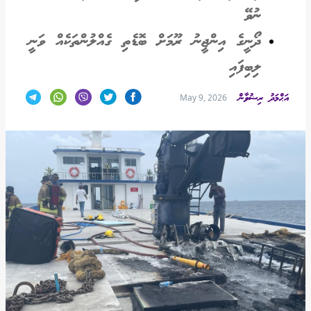
ނުވޭ
ދޯނީގެ އިންޖީނު ރޫމަށް ބޮޑެތި ގެއްލުންތަކެއް ވަނީ
ލިބިފައި
އަޙްމަދު ރިޟުވާން
May 9, 2026