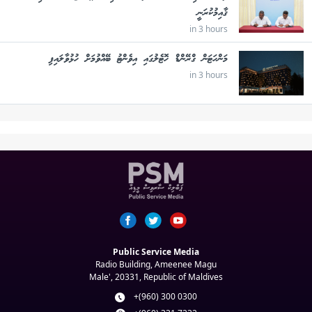
ޤާއިމުކުރަނީ
in 3 hours
މަންހަޓަން ގްރޭންޑް ހޮޓެލުގައި އިވެންޓު ބޭއްވުމަށް ހުޅުވާލައިފި
in 3 hours
Public Service Media
Radio Building, Ameenee Magu
Male', 20331, Republic of Maldives
+(960) 300 0300