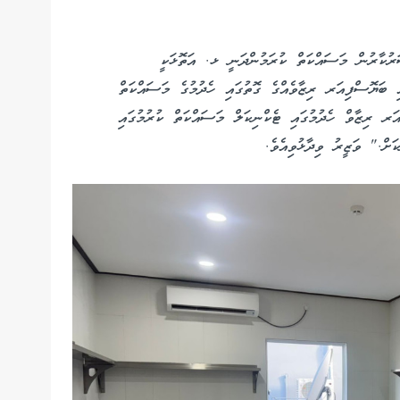
ުކާރުން މަސައްކަތް ކުރަމުންދަނީ ޅ. އަތޮޅަކީ
ި ބަޔޮސްފިއަރ ރިޒާވެއްގެ ގޮތުގައި ހެދުމުގެ މަސައްކަތް
 ރިޒާވް ހެދުމުގައި ޓެކްނިކަލް މަސައްކަތް ކުރުމުގައި
ށް." ވަޒީރު ވިދާޅުވިއެވެ.