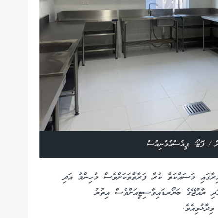
 / ފޮޓޯ: ޕީއެސްއެމްނިއުސް
ގައި މަސައްކަތް ކުރާ ފަރާތްތަކަށްވެސް މުހިންމު އަދި
ަދި ރާއްޖޭގެ ބަޔޯރޑައިވާސިޓީއަށްވެސް އިތުރު
ވިދާޅުވިއެވެ.