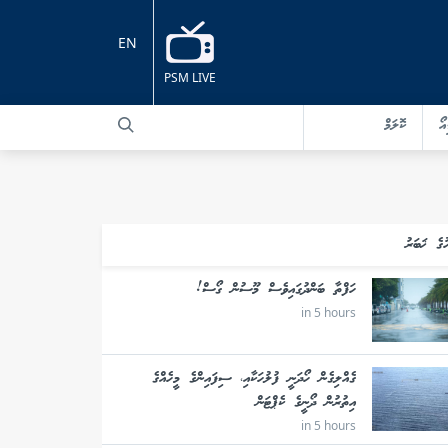
EN
PSM LIVE
އޯ
ކޮލަމް
ުގެ ޚަބަރު
ހަފްތާ ބަންދުގައިވެސް މޫސުން ގޯސް!
in 5 hours
ގެއްލިގެން ހޯދަނީ ފުލުހަކާއި، ސިފައިންގެ މީހެއްގެ
އިތުރުން ދޯނީގެ ކެޕްޓަން
in 5 hours