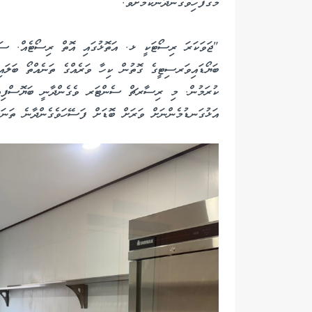
މަގުފަހިވެގެންދާނެކަމަށެވެ.
"ޖަވަކަރަ ރިސޯޓަކީ ޅ. އަތޮޅުގައި އޮތް ރިސޯޓެއް. ސަރ
ބަޔޯޑައިވަރސިޓީގެ ގޮތުން ކިހާ ވަރެއްގެ ތަނެއްތޯ ބަލައ
ކުރަމުން. މި ރިސާރޗް ސެންޓަރ ވެގެންދާނީ ބަޔޮސްފިއަރ
އަޅުގަނޑުމެންނަށް ވަރަށް ބޮޑަށް ފަސޭހަވެގެންދާނެ ތަނަކަ