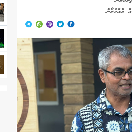
ށްކުރާނެ
އް އެއްކުރާނެ