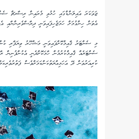
ޖަވަކަރަ އައިލަންޑްގައި ހުޅުވި މެރައިން ރިސާރޗް ސެންޓަ
އެތަން ހިންގުމަށް ހަމަޖެހިފައިވަނީ ދިރާސާވެރިންނާއި އެކި
މި ސެންޓަރު ޤާއިމްކޮށްފައިވަނީ މަޝްހޫރު ވިޔަފާރި ކު
ސެންޓަރެއް ޤާއިމްކުރުމުން ހާމަކޮށްދެނީ އެކުންފުނިން ރާ
ކުރިއަރުވަން ދޭ އަހަމިއްޔަތުކަންކަމަށްވެސް ފަތުރުވެރިކަމާ