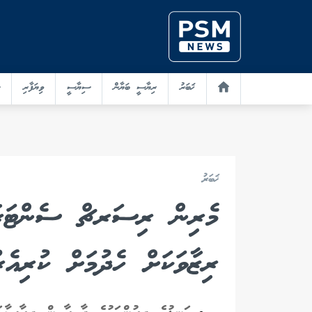
ޚަބަރު
ރިޔާސީ ބަޔާން
ސިޔާސީ
ވިޔަފާރި
ޚަބަރު
މެރިން ރިސަރޗް ސެންޓަރާ
ރިޒާވަކަށް ހެދުމަށް ކުރިއެރު