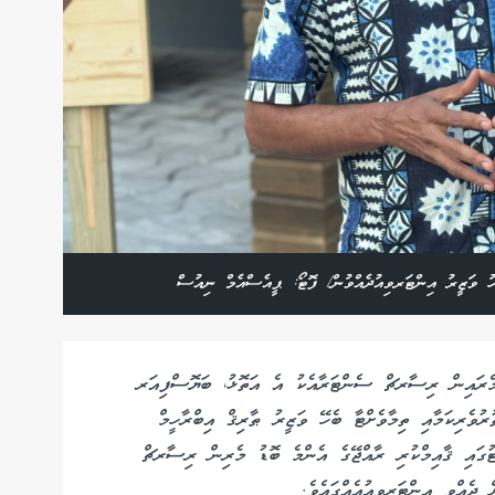
 ވަޒީރު އިންޓަރވިއުދެއްވުން/ ފޮޓޯ: ޕީއެސްއެމް ނިއުސް
 މެރައިން ރިސާރޗް ސެންޓަރާއެކު އެ އަތޮޅު، ބަޔޮސްފިއަރ
ުރުވެރިކަމާއި ތިމާވެށްޓާ ބެހޭ ވަޒީރު ޠާރިޤް އިބްރާހީމް
ޯޓުގައި ޤާއިމްކުރި ރާއްޖޭގެ އެންމެ ބޮޑު މެރިން ރިސާރޗް
 ދެއްވި އިންޓަރވިއުއެއްގައެވެ.