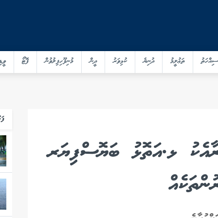
ސިއްހަތު
ތަޢުލީމު
ދުނިޔެ
ކުޅިވަރު
ދީން
މުނިފޫހިފިލުވުން
ފޮޓޯ
ވީޑި
ފަހ
އެކު ޅ.އަތޮޅު ބަޔޮސްފިޔަރ
ންތަކެއް