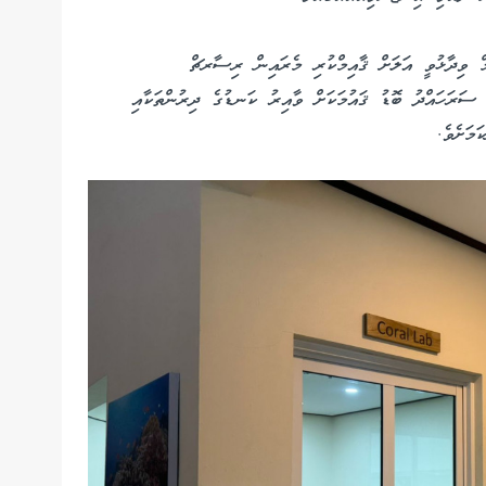
މް ވިދާޅުވީ އަލަށް ޤާއިމްކުރި މެރައިން ރިސާރޗް
ސަރަހައްދު ބޮޑު ޤައުމަކަށް ވާއިރު ކަނޑުގެ ދިރުންތަކާއި
މަށެވެ.