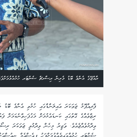
ރާއްޖޭގެ އެންމެ ބޮޑު މެރިން ރިސާރޗް ސެންޓަރ ހުޅުއްވުމަށްފަހު
ފާދިއްޕޮޅު ޖަވަކަރަ އައިލަންޑްގައި ހުޅުވި އެންމެ ބޮޑު
ރިޒާވެއްގެ ގޮތުގައި ކަނޑައެޅުމަށް މަގުފަހިވާނެކަމަށް ފަތ
ވިދާޅުވެއްޖެއެވެ. ވަޒީރު މިހެން ވިދާޅުވީ ޖަވަކަަރަ ރިސ
ސެންޓަރ ހުޅުއްވައިދެއްވުމަށްފަހު ޕީއެސްއެމް ނިއުސްއަށް