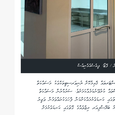
 / ފޮޓޯ: ޕީއެސްއެމްނިއުސް
ންޓަރތައް ޤާއިމްކޮށް ޔުނިވަރސިޓީތަކާއެކު މަސައްކަތް
ތައް ކުރެވޭނެކަމެއްކަމަށެވެ. ސަރުކާރުން މަސައްކަތް
ައި ކަނޑައެޅުމައްކަށްކަން ފާހަގަކުރައްވަމުން ވަޒީރު
 ބަޔޮސްފިއަރ ރިޒާވެއްގެ ގޮތުގައި ކަނޑައެޅުމަށް