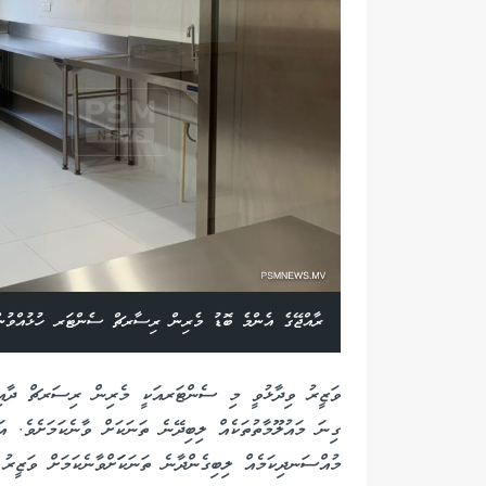
ރާއްޖޭގެ އެންމެ ބޮޑު މެރިން ރިސާރޗް ސެންޓަރ ހުޅުއްވުން
ވަޒީރު ވިދާޅުވީ މި ސެންޓަރއަކީ މެރިން ރިސަރޗް ދާއިރާ
ގިނަ މައުލޫމާތުތަކެއް ލިބިދޭނެ ތަނަކަށް ވާނެކަމަށެވެ. އ
މުއްސަނދިކަމެއް ލިބިގެންދާނެ ތަނަކަަށްވާނެކަމަށް ވަޒީރު 