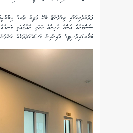
ފަތުރުވެރިކަމާއި ތިމާވެެށްޓާ ބެހޭ ވަޒީރު ޠާރޤް އިބްރާހީ
ސެންޓަރުގެ އެންމެ މުހިންމު ކަމަކީ ރާއްޖެއަކީ ކަނޑުގެ 
ބަޔޯރޑައިވާސިޓީގެ ދާއިރާއިން މަސައްކަތްތަކެއް ކުރެވުންކަ