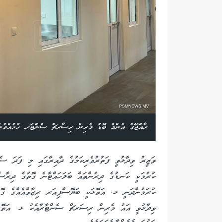
ރާއްޖޭގެ އެންމެ ބޮޑު މެރިން ރިސާރޗް ސެންޓަރ ހުޅުއްވުން
ވަޒީރު ވިދާޅުވީ ފަތުރުވެރިކަމުގެ ދާއިރާގައި މި ފަދަ ސެ
ކުރުމަކީ ކަނޑުގެ ދިރުންތައް ބަލަހައްޓާނެ ގޮތުގެ ދިރާސާ
ކުރަމުންދަނީ ޅ. އަތޮޅަކީ ބަޔޮސްފިއަރ ރިޒާވްއެއްގެ ގޮތުގ
ވިދާޅުވީ އައު މެރިން ރިސަރޗް ސެންޓާރާއެކު ޅ. އަތޮޅު