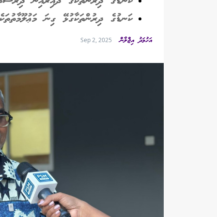
ކަނޑުގެ ދިރުންތަކުގެ ދާއިރާއިން ދިރާސާތަ
ކަނޑުގެ ދިރުންތަކާގުޅޭ ގިނަ މަޢުލޫމާތުތަކެ
އަހުމަދު އިޖްލާން
Sep 2, 2025