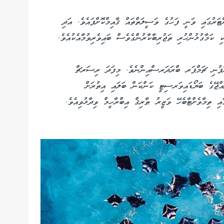
ރުގައި ވަނީ ފަހުގެ ވަސީލަތްތައް ޤާއިމްކޮށްފައެވެ. އަދި
 ކަމާގުޅުންހުރި ތަޖުރިބާކާރުންގެވެސް ބައިވެރިވުމާއެކުއެވެ.
ންފުނި ޗަމްޕަރ ބްރަދަރސްއިންނެވެ. މިފަދަ ރިސަރޗް
އްޖޭގެ ބަޔޯޑައިވަރސިޓީ ކަންކަން ބަލައި އިތުރަށް
އި ތިމާވެށްޓާބެހޭ ވަޒީރު ޠާރިޤް އިބްރާހީމް ވިދާޅުވިއެވެ.