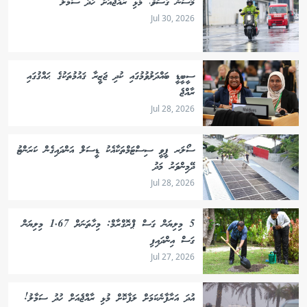
މޫސުން ގޯސްވެ، މުޅި ރާއްޖެއަށް ހުދު ސަމާލު
Jul 30, 2026
ސީބީޑީ ބައްދަލުވުމުގައި ކުދި ޖަޒީރާ ޤައުމުތަކުގެ ޙައްޤުގައި
ރާއްޖެ
Jul 28, 2026
ސޯލަރ ޕީވީ ސިސްޓަމްތަކާއެކު ޑީސަލް އަންދައިގެން ކަރަންޓު
ދޭމިންވަރު މަދު
Jul 28, 2026
5 މިލިޔަން ގަސް ޕްރޮގްރާމް: މިހާތަނަށް 1.67 މިލިޔަން
ގަސް އިންދައިފި
Jul 27, 2026
އުދަ އަރާފާނެކަމަށް ލަފާކޮށް މުޅި ރާއްޖެއަށް ހުދު ސަމާލު!