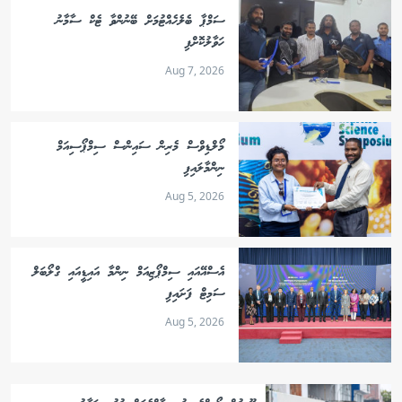
ސަމްޕާ ބެލެހެއްޓުމަށް ބޭނުންވާ ޓެކް ސާމާނު
ހަވާލުކޮށްފި
Aug 7, 2026
މޯލްޑިވްސް މެރިން ސައިންސް ސިމްޕޯސިއަމް
ނިންމާލައިފި
Aug 5, 2026
އެސްއޭއައި ސިމްޕޯޒިއަމް ނިންމާ އައިޑީއައި ގްލޯބަލް
ސަމިޓް ފަށައިފި
Aug 5, 2026