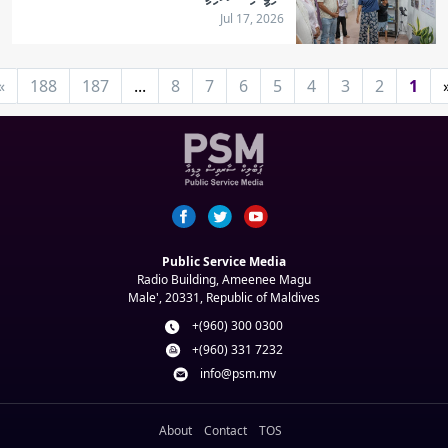
Jul 17, 2026
»
188
187
...
8
7
6
5
4
3
2
1
Public Service Media
Radio Building, Ameenee Magu
Male', 20331, Republic of Maldives
+(960) 300 0300
+(960) 331 7232
info@psm.mv
About
Contact
TOS