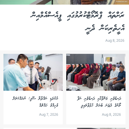
ރަށްތައް ޕްރޮމޯޓްކުރުމުގައި ޕީއެސްއެމްއިން
އެހީތެރިކަން ދެނީ
Aug 8, 2026
ދަނޑުވެރި މަންފާއާއި ދަނޑުވެރި ނަފާ
ރުކުމަޑި ނައްތާލާ ސޫފި: ނުރައްކަލަށް
ލޯނުގެ ދެވަނަ ބުރަށް ހުޅުވާލައިފި
މުހިއްމު ހައްލެއް
Aug 7, 2026
Aug 8, 2026