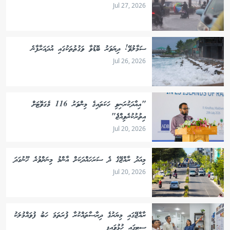
Jul 27, 2026
ސަމާލުވޭ! ދިޔަވަރު ބޮޑުވާ ވަގުތުތަކުގައި އުދައަރާފާނެ
Jul 26, 2026
"އިއާދަކުރަނިވި ހަކަތައިގެ މިންވަރު 116 މެގަވޮޓަށް
އިތުރުކުރެވިއްޖެ"
Jul 20, 2026
މިއަދު ރާއްޖޭގެ ދެ ސަރަހައްދަކަށް އާންމު މިނަށްވުރެ ހޫނުގަދަ
Jul 20, 2026
ރާއްޖޭގައި މިޔަރުގެ ދިރާސާތައްކުރާ ފުރަތަމަ ހަބު ފުވައްމުލަކު
ސިޓީގައި ހުޅުވައިފި