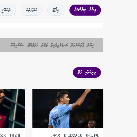
އިތުރު ލިޔުންތައް
ރިޕޯޓް
އަތޮޅުތައް
ތަރައްްޤީ
ޚިޔާލު ފާޅުކުރުމަށް ކަނޑައެޅިފައިވާ ވަގުތު ހަމަވެއްޖެ، ޝުކުރިއްޔާ
މިލިޔުމާއި ގުޅޭ
ރޮޑްރީއަށް ބާސެލޯނާއިން ހުށަހެޅި
ރޮނަލްޑް އަރައ