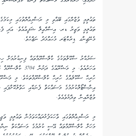
ހޯދުމާއި، ހަރުކުރުމުގެ މަސައްކަތް ފެނަކަ ކޯޕަރޭޝަނާއި ޙަ
ތަޢުލީމީ ވުޒާރާގައި ބޭއްވި މި ރަސްމިއްޔާތުގައި މިކަމުގ
ތަޢުލީމީ ވަޒީރު ޑރ. އިސްމާޢީލް ޝަފީޢުއެވެ. އަދި ފެނަ
މެނޭޖިންގ ޑިރެކްޓަރ މުޙައްމަދު ނަޖާޙެވެ.
ސަރުކާރު ސްކޫލްތަކުގެ ކްލާސްރޫމްތައް ފިނިކުރުމަށް ހި
އަހަރުއެވެ. މި މަޝްރޫ
ހުރިހާ ސްކޫލެއްގެ ހުރިހާ ކްލާސްރޫމްތަކެވެ. މި މަޝްރޫ
ވުޒާރާއިން ވިދާޅުވެއެވެ.
މި ރަސްމިއްޔާތުގައި ވާހަކަފުޅުދައްކަވަމުން ތަޢުލީމީ ވ