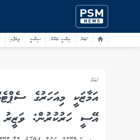
ޚަބަރު
ރިޔާސީ ބަޔާން
ސިޔާސީ
ވިޔަފާރި
ޚަބަރު
އަމާޒަކީ މިއަހަރުގެ ސެޕްޓެމ
އޭސީ ހަރުކުރުން: ވަޒީރު