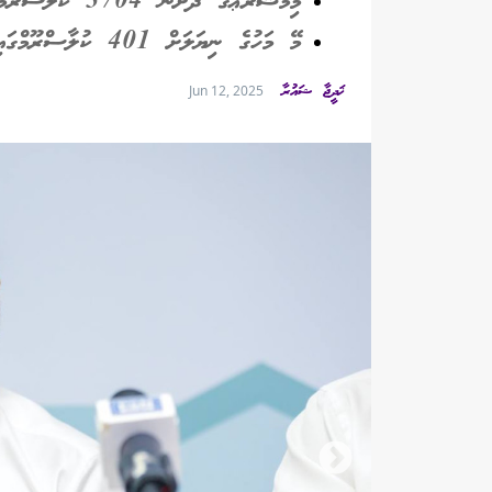
މިމަޝްރޫޢުގެ ދަށުން 3704 ކްލާސްރޫމް އޭސީކުރުމަށް ސަރުކާރުން ވަނީ ނިންމާފައި
މޭ މަހުގެ ނިޔަލަށް 401 ކުލާސްރޫމްގައި 802 އޭސީ ހަރުކުރެވިފައިވޭ
ޚަދީޖާ ޝައުރާ
Jun 12, 2025