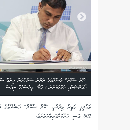
ަސައްކަތް ފެނަކަ
"ކޫލް ސުކޫލް" މަޝްރޫޢުގެ ދަށުން ސަރުކާރުން ހިންގާ ސްކޫލ
ކޯޕަރޭޝަނާއި ޙަވާލުކުރުން / ފޮޓޯ: ޕީއެސްއެމް ނިއުސް
802 އޭސީ ހަރުކޮށްފައިވާކަމަށެވެ.