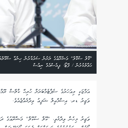
ަކަ ކޯޕަރޭޝަނާއި
"ކޫލް ސުކޫލް" މަޝްރޫޢުގެ ދަށުން ސަރުކާރުން ހިންގާ ސްކޫލްތަކަ
ޙަވާލުކުރުން / ފޮޓޯ: ޕީއެސްއެމް ނިއުސް
އަމާޒަކީ މިއަހަރުގެ ސެޕްޓެމްބަރަށް ހުރިހާ ކްލާސް ރޫމްއ
ވަޒީރު ޑރ. އިސްމާޢީލް ޝަފީޢު ވިދާޅެއްޖެއެވެ.
ވަޒީރު މިހެން ވިދާޅުވީ، "ކޫލް ސުކޫލް" މަޝްރޫޢުގެ ދަ