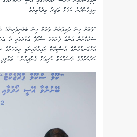
ނިމިގެންދާއިރު ކުލާސް ރޫމްތަކުގައި އޭސީ ހަރުކުރުމުގެ 
ނިމިގެންދާނެ ކަމަށް ވަޒީރު ވިދާޅުވިއެވެ.
"ވަރަށް ގިނަ ދަރިވަރުން ވަރަށް ގިނަ ބެލެނިވެރިންގެ އެދ
ސަރުކާރުން އެންމެ ފުރަތަމަ ސްކޯޕް އެކުލަވަލީ ދެ އަހަރ
އަޅުގަނޑުމެންގެ އެސްޓީމޭޓް ޓައިމްލައިނަކީ މިއަހަރުގެ 
ހަރުކުރުމުގެ މަސައްކަތް ކުރިއަށް ގެންދިއުން." ތަޢުލީމ