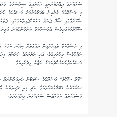
ސަރުކާރުގެ އިއާދަކުރަނިވި ހަކަތައިގެ ސިޔާސަތުގެ ތެރެއ
ސްކޫލެއްގައި ސޯލާ ޕެނަލް ހަރުކޮށްފައިވާކަމަށާއި، ފަތުރު
ސްކޫލްތަކުގައިވެސް އެމަސަތްކަތް ކުރަމުންދާކަން ވަޒީރު ފ
މި މަސައްކަތް ޓައިމްލައިނާ އެއްގޮތަށް ނިމޭނެ ކަމަށް ފ
ނަޖާޙްވެސް ވިދާޅުވިއެވެ. އަދި ރަށްރަށުގެ ކަރަންޓު ވިއު
މަސައްކަތްކުރަމުންދާކަމަށް ނަޖާޙު ވިދާޅުވިއެވެ.
"ކޫލް ސްކޫލް" މަޝްރޫޢުގެ ސަބަބުން ދަރިވަރުންނަށް ކިޔެވ
ސަރުކާރުން ޤަބޫލްކުރައްވައެވެ. އަދި މިއީ ދަރިވަރުން ކްލ
މަސައްކަތެއް ކަމަށްވެސް ސަރުކާރުން ވިދާޅުވެއެވެ.