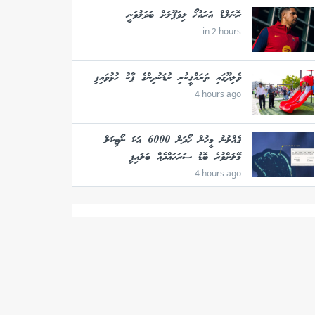
ރޮނަލްޑް އަރައުޚޯ ލިވަޕޫލަށް ބަދަލުވަނީ
in 2 hours
ވެލިދޫގައި ތަރައްޤީކުރި ކުޑަކުދިންގެ ޕާކު ހުޅުވައިފި
4 hours ago
ގެއްލުނު މީހުން ހޯދަން 6000 އަކަ ނޯޓިކަލް
މޭލަށްވުރެ ބޮޑު ސަރަހައްދެއް ބަލައިފި
4 hours ago