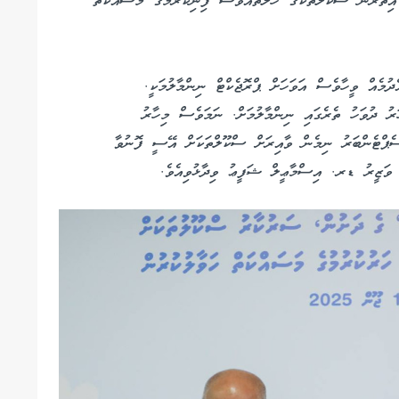
އިތުރުން ސްކޫލްތަކުގެ ހޯލްތައްވެސް ފިނިކުރުމުގެ މަސައްކަތް
ުމެއް ވީހާވެސް އަވަހަށް ޕްރޮޖެކްޓް ނިންމާލުމަކީ.
ު ދުވަހު ތެރެގައި ނިންމާލުމަށް. ނަމަވެސް މިހާރު
ސެޕްޓެންބަރު ނިމެން ވާއިރަށް ސްކޫލްތަކަށް އޭސީ ފޮނުވާ
ީ ވަޒީރު ޑރ. އިސްމާޢީލް ޝަފީޢު ވިދާޅުވިއެވެ.