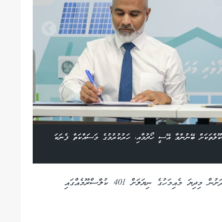
ްތަކަށް ބޭނުންވާ އޭސީ ހޯދުމާއި، ހަރުކުރުމުގެ މަސައްކަތް ފެނަކަ
ތަޢުލީމީ ވަޒީރު ވިދާޅުވީ، "ކޫލް ސްކޫލް" މަޝްރޫޢުގެ ދަށުން މިދިޔަ މެއިމަހުގެ ނިޔަލަށް 401 ކުލާސްރޫމެއްގައި