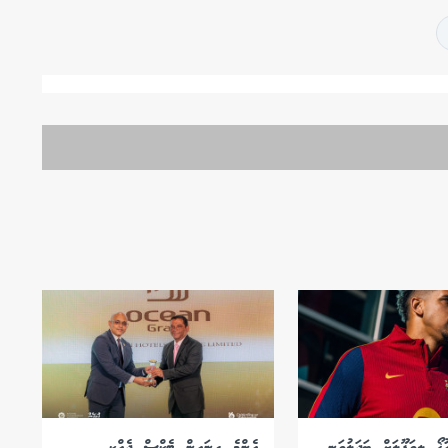
ުޚޯ ލިވަޕޫލަށް ބަދަލުވަނީ
އެންމެ ގިނައިން ޓެކްސް ދެއްކި