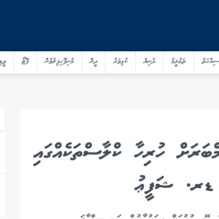
ސިއްހަތު
ތަޢުލީމު
ދުނިޔެ
ކުޅިވަރު
ދީން
މުނިފޫހިފިލުވުން
ފޮޓޯ
ވީޑި
ްބަރަށް ހުރިހާ ކްލާސްތަކެއްގައި
 ޑރ. ޝަފީޢު