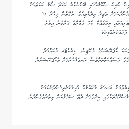
ިން ހުރިހާ ސްކޫލެއްގައި ބޭނުންކުރާ ހަކަތަ ސޯލާ ހަކަތައަށް
މި މަޝްރޫއުގެ ތެރެއިން ބަދަލުކުރުމަށް މަސައްކަތް ކުރަމުންދާކަމަށް ވަޒީރު ވިދާޅުވިއެވެ. އެގޮތުން މިހާރު 53
ވެރިކަމާއި ތިމާވެއްޓާ ބެހޭ ވުޒާރާގެ ފަރާތުން އިތުރު
ާހަގަކުރެއްވިއެވެ.
ެނަކަ ކޯޕަރޭޝަންގެ މެނޭޖިންގ ޑިރެކްޓަރ މުޙައްމަދު
ގާގެ މަސައްކަތްތައްވެސް ރަނގަޅުކުރުމަށް އެކޯޕަރޭޝަނުން
ުމަށް ރަނގަޅު މާހައުލެއް ޤާއިމްކުރެވިގެންދާނެކަމަށް
ާސްރޫމްތަކުގައި ކިޔެވުމަށް ދެވޭ ސަމާލުކަން އިތުރުވެގެންދާނެ