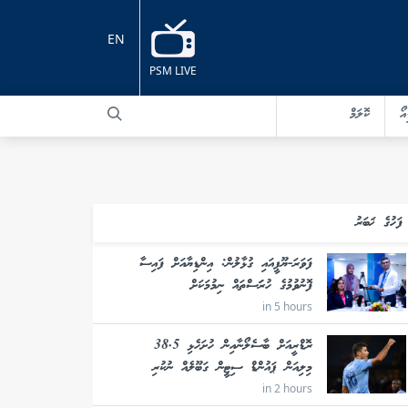
EN
PSM LIVE
އޯ
ކޮލަމް
ފަހުގެ ޚަބަރު
ފަވަރަ-ޔޫޕީއައި ގުޅާލުން: އިންޑިޔާއަށް ފައިސާ
ފޮނުވުމުގެ ހުރަަސްތައް ނިމުމަކަށް
in 5 hours
ރޮޑްރީއަށް ބާސެލޯނާއިން ހުށަހެޅި 38.5
މިލިއަން ޕައުންޑް ސިޓީން ގަބޫލެއް ނުކުރި
in 2 hours