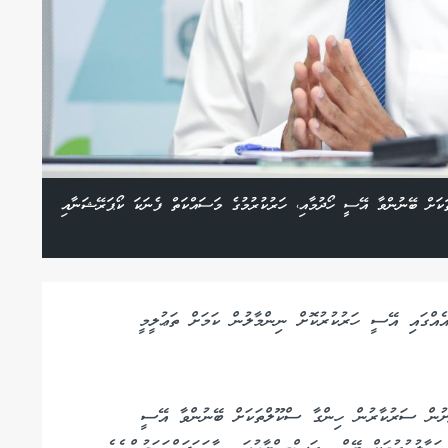
ށް ބޭނުންވާ އޭސީ ހޯދުމާއި، ހަރުކުރުމުގެ މަސައްކަތް ފެނަކަ ކޯޕަރޭޝަނާއި
ެއްގައި އޭސީ ހަރުކުރުކޮށް ނިންމާލުން ކަމަށް ތަޢުލީމީ
ށުން ސަރުކާރުން ހިންގާ ސްކޫލްތަކަށް ބޭނުންވާ އޭސީ