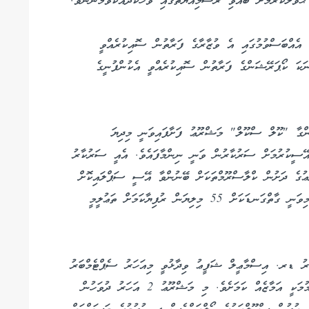
ވާލުކުރުމަށް ބޭއްވި ރަސްމިއްޔާތުގައި ވާހަކަދައްކަވަމުންނެވެ.
ެ އެއްބަސްވުމުގައި އެ ވުޒާރާގެ ފަރާތުން ސޮއިކުރެއްވީ
ކަ ކޯޕަރޭޝަންގެ ފަރާތުން ސޮއިކުރެއްވީ އެކުންފުނީގެ
ންގާ "ކޫލް ސްކޫލް" މަޝްރޫޢު ފަށާފައިވަނީ މިދިޔަ
ޢުގެ ދަށުން 3704 ކްލާސްރޫމް އޭސީކުރުމަށް ސަރުކާރުން ވަނީ ނިންމާފައެވެ. އެއީ ސަރުކާރު
ޢުގެ ދަށުން ކްލާސްރޫމްތަކަށް ބޭނުންވާ އޭސީ ސަޕްލައިކޮށް
އިންސްޓޯލްކުރުމުގެ މަސައްކަތް ފެނަކާއި ޙަވާލުކޮށްފައި މިވަނީ ގާތްގަނޑަކަށް 55 މިލިޔަން ރުފިޔާކަމަށް ތަޢުލީމީ
ަޒީރު ޑރ. އިސްމާޢީލް ޝަފީޢު ވިދާޅުވީ މިއަހަރު ސެޕްޓެމްބަރު
މަހަށް ކްލާސްރޫމްތައް އޭސީ ކުރުމުގެ މަސައްކަތް ނިންމުމަކީ އަމާޒެއް ކަމަށެވެ. މި މަޝްރޫޢު 2 އަހަރު ދުވަހުން