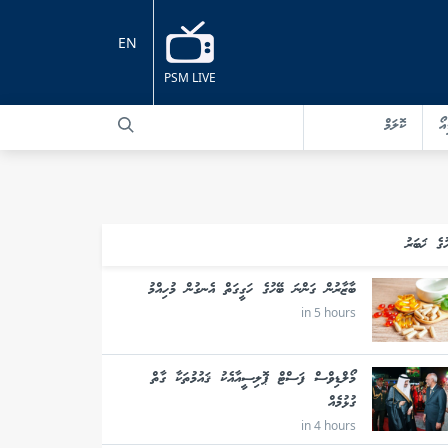
EN
PSM LIVE
އޯ
ކޮލަމް
ުގެ ޚަބަރު
ބާޒާރުން ގަންނަ ބޭހުގެ ހަގީގަތް އެނގުން މުހިއްމު
in 5 hours
މޯލްޑިވްސް ފަސްޓް ޕޮލިސީއާއެކު ޤައުމުތަކާ ގާތް
ގުޅުމެއް
in 4 hours