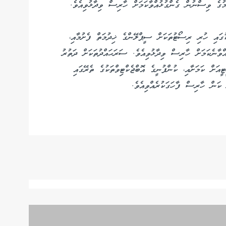
ުގެ ވިސްނުން ގެންގުޅުއްވާކަމަށް ހާރިސް ވިދާޅުވިއެވެ.
ގައި ހުރި ރިސޯޓުތަކަށް ސީޕްލޭންގެ ޚިދުމަތް ފެށުމާއި،
ވާނެކަމަށް ހާރިސް ވިދާޅުވިއެވެ. ސަރަޙައްދުތަކަށް ދަތުރު
އަށް ކަމަށާއި، ކުންފުނީގެ އޮބްޖެކްޓިވްތަކުގެ ތެރޭގައި
 ކަން ހާރިސް ފާހަގަކުރެއްވިއެވެ.