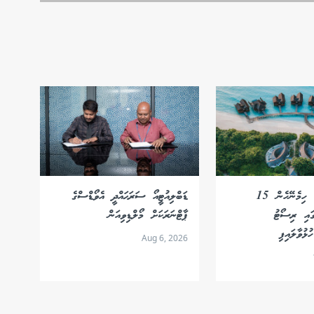
ހަލާލް ޓޫރިޒަމް ހިމެނޭހެން 15
ޑަބްލިއުޓީއޯ ސަރަޙައްދީ އެވޯޑްސްގެ
ގައި ރިސޯޓު
ޕާޓްނަރަކަށް މޯލްޑިވިއަން
ުޅުވާލައިފި
Aug 6, 2026