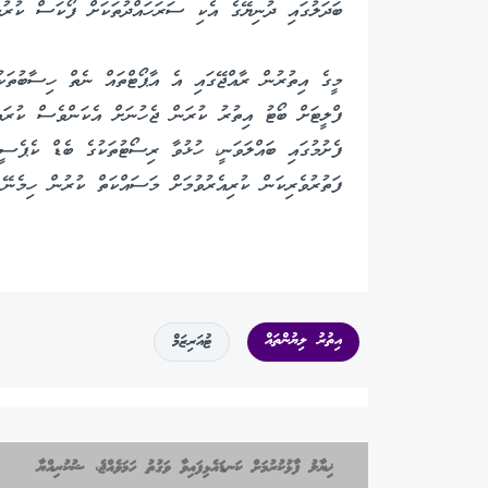
ބަދަލުގައި ދުނިޔޭގެ އެކި ސަރަހައްދުތަކަށް ފޯކަސް ކުރުމ
މީގެ އިތުރުން ރާއްޖޭގައި އެ އާޕޯޓްތައް ނެތް ހިސާބުތަކު
ފްލީޓަށް ބޯޓު އިތުރު ކުރަން ޖެހުނަށް އެކަންވެސް ކުރައް
ފެށުމުގައި ބައްލަވަނީ، ހުޅުވާ ރިސޯޓުތަކުގެ ބެޑް ކެޕެސީޓީ
ފަތުރުވެރިކަން ކުރިއެރުވުމަށް މަސައްކަތް ކުރުން ހިމެނޭ
އިތުރު ލިޔުންތައް
ޓުއަރިޒަމް
ޚިޔާލު ފާޅުކުރުމަށް ކަނޑައެޅިފައިވާ ވަގުތު ހަމަވެއްޖެ، ޝުކުރިއްޔާ