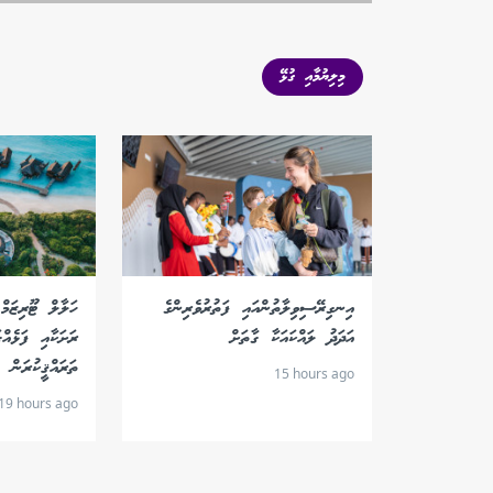
މިލިޔުމާއި ގުޅޭ
އިނގިރޭސިވިލާތުންއައި ފަތުރުވެރިންގެ
އަދަދު ލައްކައަކާ ގާތަށް
ރަށަކާއި ފަޅެއް
ތަރައްޤީކުރަން ހ
15 hours ago
19 hours ago