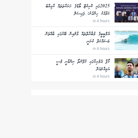
2025ގައި ކްރިކެޓް ބޯޑުގެ ހަރަކާތަތައް ކާމިޔާބު
ކަމާއެކު ހިންގުނު: ފައިސަލް
in 4 hours
އެމްބީބީގެ މުބާރާތްތައް މާލެއިން ބޭރުގައި ބާއްވަން
މަސައްކަތް ކުރަނީ
in 4 hours
ކޯޕާ އެމެރިކާގައި ކުޅޭނެތޯ ނިންމާނީ މެސީ
އަމިއްލައަށް
in 4 hours