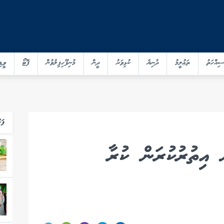
ސިއްހަތު
ތަޢުލީމު
ދުނިޔެ
ކުޅިވަރު
ދީން
މުނިފޫހިފިލުވުން
ފޮޓޯ
ވީޑި
ފަހ
 އިތުރުކުރަން ކުރާ