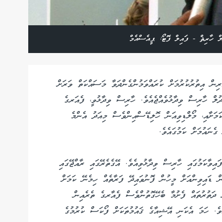
ލް ހާރިޘް - ފައިލް ފޮޓޯ: ޕީއެސްއެމް
ިން އިތުރުކުރުމަށް ކުރައްވަމުންގެންދަވާ މަސައްކަތް ވަރަށް
ދުލް ހާރިސް ވިދާޅުވެއްޖެއެވެ. ހާރިސް ވިދާޅުވީ، ފެއަރގެ
ކަމަށާއި، މޯލްޑިވިއަން ހޮލިޑޭސްއިންވެސް މިއަދު އެންމެ
ގެނައުމަށް ކަމުގައެވެ.
ާއިއެކު ސޮއިކުރެވިފައިވާކަމުގައި ހާރިސް ވިދާޅުވިއެވެ. އޭގެތެރޭގައި ރާއްޖޭގައި
ން ޑައިވިންއަށް މީހުން ފޮނުވައިދޭ ފަރާތެއް ހިމެނޭ ކަމަށް
 ދަތުރުތައް ފެށުމާ ބެހޭގޮތުންވެސް ފެއާރގެ ތެރެއިން
ވެ. ހަމަ އެކަނި އޭޝިއާގެ ޤައުމުތަކަށް ފޯކަސް ކުރުމުގެ