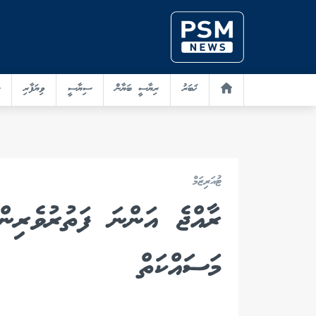
ޚަބަރު
ރިޔާސީ ބަޔާން
ސިޔާސީ
ވިޔަފާރި
ޓުއަރިޒަމް
ރާއްޖެ އަންނަ ފަތުރުވެރިން
މަސައްކަތް