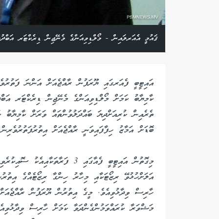
ޤައުމީ އެއަރލައިން - މޯލްޑިވިއަންގެ މެނޭޖިން ޑިރެކްޓަރ އަބްދު
އައިޓީބީ ފެއަރގައި ޔޫރަޕުން ރާއްޖެއަށް އަންނަ ފަތުރުވެރ
ކާމިޔާބު ކަމަށް މޯލްޑިވިއަންގެ މެނޭޖިން ޑިރެކްޓަރ އަބް
ތެރެއިން ކުރިއަށްދިޔަ ބައްދަލުވުންތައް ވަރަށް ކާމިޔާބު 
ބޮޑަށް އަމާޒު ހިފާފައިވަނީ ރާއްޖެއަށް އިތުރުފަތުރުވެރިން 
މިގޮތުން އައިޓީބީ ފެއާގައި 3 ފަރާތަކ
އަލަށްހުޅުވޭ ރިޒޯޓަކާއި މިހާރު ހިންގާ ރިޒޯޓެއްގެ އިތުރު
ހާރިސް ވިދާޅުވިއެވެ. މީގެ އިތުރުން ޔޫރަޕުން ރާއްޖެއަށް
މަޝްވަރާ ކުރައްވަމުންގެންދަވާ ކަމަށް ހާރިސް ވިދާޅުވިއެ