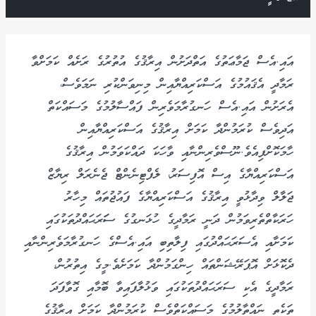
އައި.އެސް ޖަމާޢަތުގެ އަތްދަށުން އިރާޤުގެ އުތުރުގެ ރަށެއް ކަމަށްވާ
ރަމާދީ އެޤައުމުގެ އަސްކަރިއްޔާއިން މިނިވަންކުރި ނަމަވެސް،
އެރަށުން އައި.އެސް ހަނގުރާމަވެރިން ފައްސާލުމުގެ މަސައްކަތް
އަދިވެސް ކުރަމުންދާ ކަމަށް އިރާޤުގެ އަސްކަރިއްޔާއިން
ހާމަކޮށްފިއެވެ.ނޫސްވެރިންނާއި ވާހަކަ ދައްކަވަމުން އިރާޤުގެ
އަސްކަރިއްޔާގެ އިސް އޮފިސަރު، ލެފްޓިނެންޓް ޖެނެރަލް ރިޔާޒް
ޖަލާލް ވިދާޅުވީ އިރާޤުގެ އަސްކަރިއްޔާގެ ފައުޖުތައް މިހާރު
ހަރަކާތްތެރިވަމުން ދަނީ ރަމާދީގެ ހުޅަނގުގެ ސަަރަޙައްދުތަކުގައި
ކަމަށާއި އެސަރަޙައްދުގައި ފިލާތިބި އައި.އެސްގެ ހަނގުރާމަވެރިންނާއި
ދެކޮޅަށް އޮޕަރޭޝަންތައް ހިންގަމުންދާ ކަމަށެވެ.މީގެ އިތުރުން،
ރަމާދީގެ އެކި ސަރަޙައްދުތަކުގައި ވަޅުލާފައިވާ ބޮމާއި ގޮވާފަދަ
ތަކެތި ނައްތާލުމުގެ މަސައްކަތްވެސް ކުރަމުންދާ ކަމަށް އިރާޤުގެ