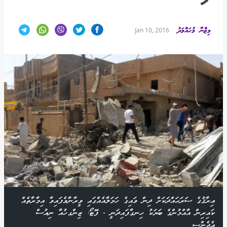
މިޒްނާ މުހައްމަދު
Jan 10, 2016
އިރާޤުގެ ސަރަޙައްދަކަށް ދިން ވައިގެ ހަމަލާއެއްގައި ވީރާނާވެފައިވާ އިމާރާތެއް
ކައިރިން އާއްމުންގެ ބަޔަކު ހިނގާފައިދަނީ - ފޮޓޯ: ޒިންގހުއާ ނިއުސް
އެޖެންސީ