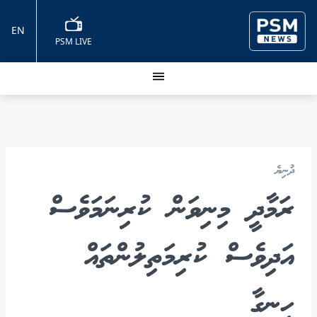
EN
PSM LIVE
ދުނިޔެ
ރަމާދީ މިނިވަން ކުރިނަމަވެސް
އަދިވެސް ކުރިމަތިލުންތައް
ހިނގާ