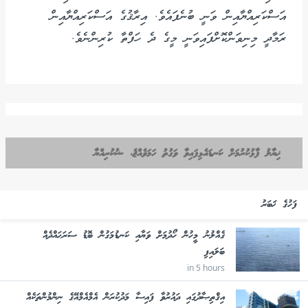
އަސްކަރިއްޔާއިން ވަނީ ބުނެފައެވެ. އިރާޤުގެ އަސްކަރިއްޔާއިން
ރަމާދީ މިނިވަންކޮށްފައިވަނީ މީގެ ދެ ހަފްތާ ކުރިންނެވެ.
ޚިޔާލު ފާޅުކުރުމަށް ކަނޑައެޅިފައިވާ ވަގުތު ހަމަވެއްޖެ، ޝުކުރިއްޔާ
ފަހުގެ ޚަބަރު
ގެއްލުނު މީހުން ހޯދުމަށް ވަޔާއި ކަނޑުމަގުން ބޮޑު ސަރަޙައްދެއް
ބަލައިފި
in 5 hours
އިޤްތިޞާދުގައި ދައުރުވާ ފައިސާ މަދުކުރަން އެމްއެމްއޭގެ ނިންމުންތަކެއް