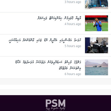
3 hours ago
މާޒިޔާ ގޮވައިގެން ނިއުރޭޑިއަންޓް ފައިނަލަށް
4 hours ago
ހުޅަނގު އައްސޭރީގައި ޔަހޫދީން ރޭޑު ޖަހައި ޢާންމުންނަށް އަނިޔާކުރަނީ
5 hours ago
ގަލްފުގެ މުޙިންމު ކަނޑުއޮޅިތަކުން ދަތުރުކުރާ އުޅަނދުތައް ރެކޯޑް
މިންވަރަކަށް މަދުވެއްޖެ
6 hours ago