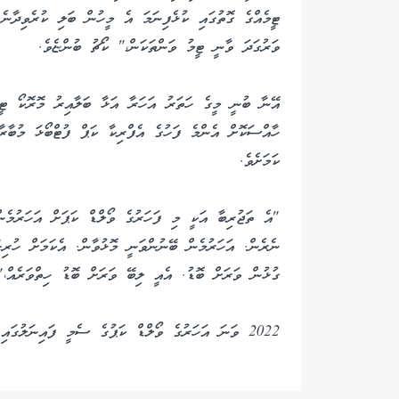
ޓީމެއްގެ ގޮތުގައި ކުޅެފިނަމަ އެ މީހުން ބަލި ކުރެވިދާނެ.
ވަރުގަދަ ވާނީ ޓީމު ވަންތަކަން،" ކޯޗު ބުންޏެވެ.
އޭނާ ބުނީ މީގެ ހަތަރު އަހަރާ އަޅާ ބަލާއިރު މޮރޮކޯ ޓީމ
ހާއްސަކޮށް އެންމެ ފަހުގެ އެފްރިކާ ކަޕް ފުޓްބޯޅަ މުބާރާތ
ކަމަށެވެ.
"އެ ތަޖުރިބާ އަކީ މި ފަހަރުގެ ވޯލްޑް ކަޕަށް އަހަރުމެން
ނެރެން. އަހަރުމެން ބޭނުންވަނީ މޮޅުވާން. އެކަމަށް ހުރިހާ
ގުޅުން ވަރަށް ބޮޑު. އެއީ ލިބޭ ވަރަށް ބޮޑު ހިތްވަރެއް،"
2022 ވަނަ އަހަރުގެ ވޯލްޑް ކަޕުގެ ސެމީ ފައިނަލުގައި މި ދެ ގައުމު ވާދަކޮށް ފްރާންސް މޮޅުވީ 2-0އިންނެވެ.