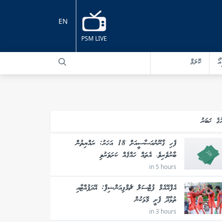
EN
PSM LIVE
އޯ
ކޮލަމް
ުގެ ޚަބަރު
ފެހި ޤާނޫނުއަސާސީއަށް 18 އަހަރު: ރައްޔިތުން
ބާރުވެރިވެ، އެތައް ހައްޤެއް ކަށަވަރުވި
in 5 hours
އެފްއޭއެމް ފުޓްސަލް ޗެމްޕިއަންޝިޕް: އޭދަފުއްޓާއި
ތުޅާދޫ ފެށީ މޮޅަކުން
in 3 hours