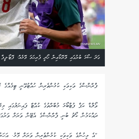
ގަދަ ސޯޅަ ބުރުގައި މޮރޮކޯއިން ހޯދީ ފުރިހަމަ މޮޅެއް: ފޮޓޯ-ފީފާ
ފްރާންސްގެ ވަކިވަކި ކުޅުންތެރިން ހުއްޓުވޭނީ ޓީމެއްގެ ގ
ވޯލްޑް ކަޕް ފުޓްބޯޅަ މުބާރާތުގެ ކުއާޓާ ފައިނަލުގައި މި
ދައްކަމުން ކޯޗު ބުނީ ފްރާންސްގެ އެޓޭން ވަރަށް ވަރުގަދ
"އެ މީހުންގެ ވަކިވަކި ކުޅުންތެރިން ވަރަށް މޮޅު. އަހަރު