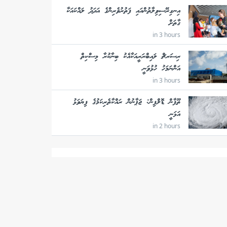
އިނގިރޭސިވިލާތުންއައި ފަތުރުވެރިންގެ އަދަދު ލައްކައަކާ
ގާތަށް
in 3 hours
ރިސަރޗް ލައިބްރަރީއަކާއެކު ބިނާކުރާ މިސްކިތް
އަންނަމަހު ހުޅުވަނީ
in 3 hours
ތޫފާން ޑޮލްފިން: ޖަޕާނުން ރައްކާތެރިކަމުގެ ފިޔަވަޅު
އަޅަނީ
in 2 hours