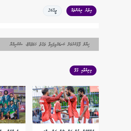
އިތުރު ލިޔުންތައް
ވީއާ26
ޚިޔާލު ފާޅުކުރުމަށް ކަނޑައެޅިފައިވާ ވަގުތު ހަމަވެއްޖެ، ޝުކުރިއްޔާ
މިލިޔުމާއި ގުޅޭ