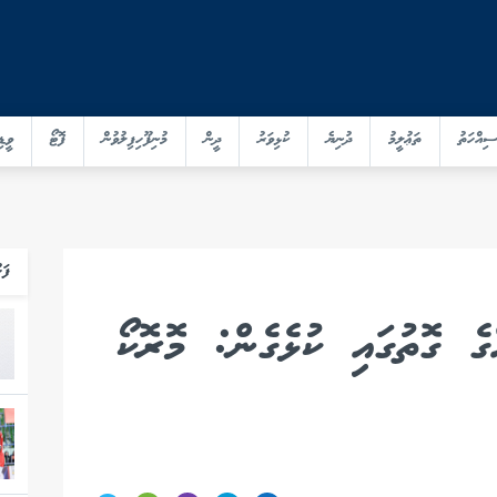
ސިއްހަތު
ތަޢުލީމު
ދުނިޔެ
ކުޅިވަރު
ދީން
މުނިފޫހިފިލުވުން
ފޮޓޯ
ވީޑި
ފަހ
ގެ ގޮތުގައި ކުޅެގެން: މޮރޮކޯ