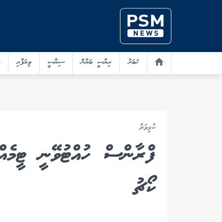
ޚަބަރު
ރިޔާސީ ބަޔާން
ސިޔާސީ
ވިޔަފާރި
ކުޅިވަރު
ފްރާންސް ހުއްޓުވޭނީ ޓީމެއް
ކޯޗު