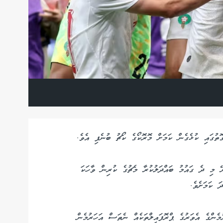
ޮތުގައި ކުޅެގެން ކަމަށް މޮރޮކޯގެ ކޯޗު ބުނެފި އެވެ.
ރޭ މި ދެ ގައުމު ބައްދަލުކުރާ މެޗުގެ ކުރިން ވާހަކަ
ަ ކަމަށެވެ.
މެންގެ އެވަރުގެ ޕްރޮފައިލްތަކެއް ނެތަސް އަހަރުމެން