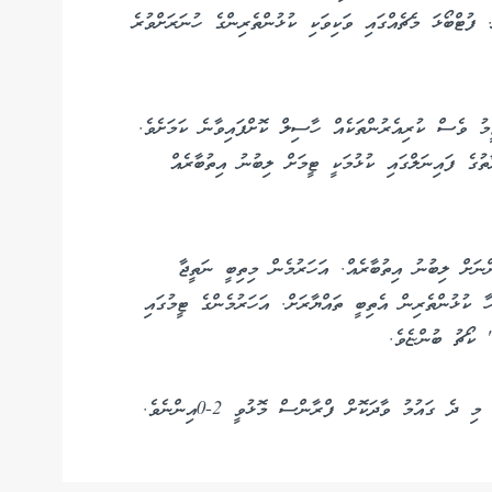
 ފުޓްބޯޅަ މެޗެއްގައި ވަކިވަކި ކުޅުންތެރިންގެ ހުނަރަށްވުރެ
ު ވެސް ކުރިއެރުންތަކެއް ހާސިލް ކޮށްފައިވާނެ ކަމަށެވެ.
ުގެ ފައިނަލްގައި ކުޅުމަކީ ޓީމަށް ލިބުނު އިތުބާރެއް
ނަށް ލިބުނު އިތުބާރެއް. އަހަރުމެން މިތިބީ ނަތީޖާ
 ކުޅުންތެރިން އެތިބީ ތައްޔާރަށް. އަހަރުމެންގެ ޓީމުގައި
 ކޯޗު ބުންޏެވެ.