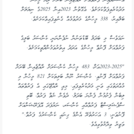
އާސަންދައިން ފަރުވާއަށް ރާއްޖެއިން ބޭރަށް ދިޔަ މީހުން
މަދުކުރެވިފަވާކަމަށެވެ. އެގޮތުން 2023އިން 2025ގެ ނިޔަލަށް
ބަލާއިރު، 338 މީހުންގެ މަދުވުމެއް ގެނެވިފައިވާކަމަށެވެ.
ނަމަވެސް މި ބަދަލު ބޮޑުތަނުން ނުފެންނަނީ ކެންސަރު ބަލީގެ
ފަރުވާއަށް ފޮނުވާ މީހުންގެ އަދަދު އިތުރުވަމުންދާތީކަމަށެވެ.
"2023-2025އަށް، 483 މީހުން ކެންސަރަށް ރާއްޖެއިން ބޭރަށް
ފަރުވާއަށް ފޮނުވި. ކެންސަރު ނޫން ބަލިތަކަށް 821 މީހުން މި
މުއްދަތުގައި ވަނީ މަދުކުރެވިފައި. މިއީ ރާއްޖޭގައި އެ ފަރުވާތައް
ލިބެން ފެށުމުން ފެންނަ ބަދަލު. ދެވެން ނެތް ފަރުވާ، ބޮތި
ސްޕެޝަލިސްޓް ފަރުވާއާއި ކެންސަރ، ނަރުފަދަ އޮޕަރޭޝަންއަށް
ފޮނުވަނީ. 3 އަހަރުތެރޭ އެންމެ ގިނައީ ކެންސަރުގެ ފަރުވާ."
ވަޒީރު ވިދާޅުވުވިއެވެ.