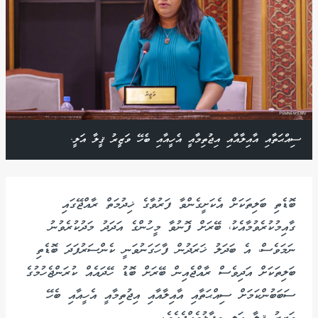
ސިއްޙަތާއި އާއިލާއާއި އިޖުތިމާއީ އެހީއާއި ބެހޭ ވަޒީރު ޤީލާ އަލީ.
ބޮޑެތި ބަލިތަކަށް އެކަށީގެންވާ ފަރުވާގެ ޚިދުމަތް ރާއްޖޭގައި
ގާއިމުކުރެވުމާއެކު، ބޭރަށް ފޮނުވާ މީހުންގެ އަދަދު މަދުކުރެވުނު
ނަމަވެސް، އެ ބަދަލު ޚަރަދުން ފާހަގަނުވަނީ ކެންސަރުފަދަ ބޮޑެތި
ބަލިތަކަށް އަދިވެސް ރާއްޖެއިން ބޭރަށް ބޮޑު ހޭދައެއް ކުރަންޖެހުމުގެ
ސަބަބުންކަމަށް ސިއްޙަތާއި އާއިލާއާއި އިޖުތިމާއީ އެހީއާއި ބެހޭ