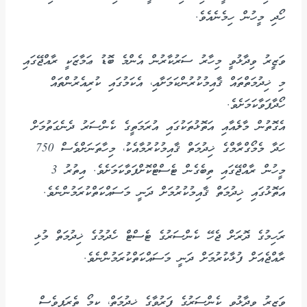
ހޯދި މީހުން ހިމެނެއެވެ.
ވަޒީރު ވިދާޅުވީ މިހާރު ސަރުކާރުން އެންމެ ބޮޑު ޢަމާޒަކީ ރާއްޖޭގައި
މި ޚިދުމަތްތައް ޤާއިމުކުރުންކަމަށާއި، އެކަމުގައި ކުރިއެރުންތައް
ހޯދާފަވާކަމަށެވެ.
އެގޮތުން މާލެއާއި އަތޮޅުތަކުގައި އުރަމަތީގެ ކެންސަރު ދެނެގަތުމަށް
ހަދާ މެމޯގްރާމްގެ ޚިދުމަތް ޤާއިމުކުރުމާއެކު، މިހާތަނަށްވެސް 750
މީހުން ރާއްޖޭގައި ތިބެގެން ޓެސްޓްކޮށްފަވާކަމަށެވެ. އިތުރު 3
އަތޮޅުގައި ޚިދުމަތް ޤާއިމުކުރުމަށް ދަނީ މަސައްކަތްކުރަމުންނެވެ.
ރަހިމުގެ ދޮރަށް ޖެހޭ ކެންސަރުގެ ޓެސްޓް ހެދުމުގެ ޚިދުމަތް މުޅި
ރާއްޖެއަށް ފުޅާކުރުމަށް ދަނީ މަސައްކަތްކުރަމުންނެވެ.
ވަޒީރު ވިދާޅުވީ ކެންސަރުގެ ފަރުވާގެ ޚިދުމަތް، ކީމޯ ތެރަޕީވެސް