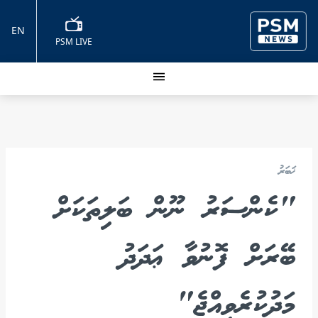
EN
PSM LIVE
ޚަބަރު
"ކެންސަރު ނޫން ބަލިތަކަށް
ބޭރަށް ފޮނުވާ ޢަދަދު
މަދުކުރެވިއްޖެ"