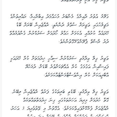
ވަޒީރު ޤީލާ އަލީ ވިދާޅުވެއްޖެއެވެ.
ގަލޮޅު އުތުރު ދާއިރާގެ މެންބަރު މުޙައްމަދު އިބްރާޙިމް، ރައްޔިތުންގެ
މަޖީލުހުގައި ވަޒީރަށް ސުވާލު ދެންނެވީ، ރާއްޖެއިން ބޭރަށް ބޮޑު
ހޭދައެއް ކުރުމާއި އެކަމަށް ޙައްލު ހޯދުމަށް ސަރުކާރުން ގެންދުޅުއްވާ
ދުރު ރާސާތާ ޕްލޭނާގުޅޭގޮތުންނެވެ.
ވަޒީރު ގީލާ ވިދާޅުވީ ސަރުކާރުން ސިއްޙީ ޚިދުމަތަށް ކުރާ ހޭދައަކީ
ފައިސާއިން އަގުމަގު ކުރާ އެއްޗަކަށްވުރެ ބޮޑަށް، ދުޅަހެޔޮ
އާބާދީއަކަށް ކުރާ އިންވެސްޓްމަންޓެއްކަމަށެވެ.
ވަޒީރު ގީލާ ވިދާޅުވީ، ބޮޑެތި ބަލިތަކުގެ ފަރުވާ ރާއްޖެއިން ލިބޭނެ
ގޮތް ހެދުމަށް މިދިޔަ އަހަރުތަކުގައި ގިނަ ޚިދުމަތްތައްތަކެއް
ރާއްޖެއަށް ފުޅާކޮށްފައިވާކަމަށެވެ. އެގޮތުން މި ވޭތުވެދިޔަ 3 އަހަރު،