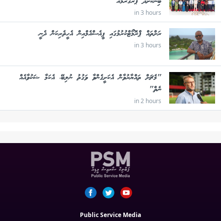
ބިނާކޮށްދޭ ޕްރޮގްރާމެއް
in 3 hours
ރަށްތައް ޕްރޮމޯޓްކުރުމުގައި ޕީއެސްއެމްއިން އެހީތެރިކަން ދެނީ
in 3 hours
"މެޗަށް ތައްޔާރުވާން އެކަށީގެންވާ ވަގުތު ނުލިބޭ، އެކަމާ ޝަކުވާއެއް
ނެތް"
in 2 hours
Public Service Media