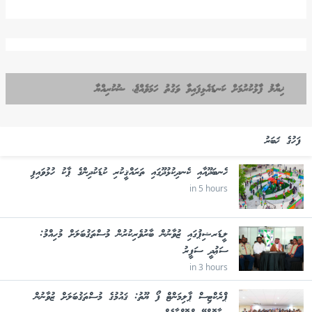
ޚިޔާލު ފާޅުކުރުމަށް ކަނޑައެޅިފައިވާ ވަގުތު ހަމަވެއްޖެ، ޝުކުރިއްޔާ
ފަހުގެ ޚަބަރު
ހެނބަދޫއާއި ކެނދިކުޅުދޫގައި ތަރައްޤީކުރި ކުޑަކުދިންގެ ޕާކު ހުޅުވައިފި
in 5 hours
ލީޑަރޝިޕުގައި ޒުވާނުން ބާރުވެރިކުރުން މުސްތަޤުބަލަށް މުހިއްމު:
ސަޢުދީ ސަފީރު
in 3 hours
ޕްރެކްޓިސް ޕާލިމަންޓް ފޯ ޔޫތު: ޤައުމުގެ މުސްތަޤުބަލަށް ޒުވާނުން