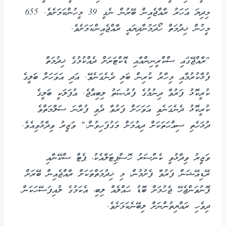
މިދިޔަ އަހަރު ރާއްޖެއިން ބޭރުން ނެގީ 39 މީހުންކަމަށެވެ. 655
މީހުން ޚިދުމަތް ހޯދަމުންދިޔައީ ރާއްޖެއިންކަމަށެވެ.
"ރާއްޖޭގައި ސްކްރީނިންއާއި ޑޮކްޓަރަށް ދެއްކުމުގެ ޚިދުމަތް
ފުޅާކުރުމާއި މިހާރު ކުރިން ބަލި ދެނެގަނެވޭ. އަދި އަވަހަށް ބަލީގެ
ކުރީކޮޅު ފަރުވާ ދިނުމުގެ ފުރުޞަތު ލިބިއްޖެ. އުފަލަކީ ބަލީގެ
ކުރީކޮޅު ދެނެގަނެވި އަވަހަށް ފަރުވާ ދެވި ފުރާނަ ސަލާމަތްވެ
ދުޅަހެތި ސިއްޙަތަކަށް ދިއުމަށް މަގުފަހިވުން." ވަޒީރު ވިދާޅުވިއެވެ.
ވަޒީރު ވިދާޅުވީ ކެންސަރު ހޮސްޕިޓަލާއެކު، ޕެޓް ސްކޭނާއި
ރޭޑިއޭޝަން ފަރުވާ ފެށުމުން، މި ޚިދުމަތްތަކަށް ރާއްޖެއިން ބޭރަށް
ފޮނުވަންޖެހޭ ޖެހުމަށް ބޮޑު ޙައްލެއް ލިބި، އެކަމުގެ ލުއިފަސޭހަކަން
ދިވެހި ރައްޔިތުންނަށް ލިބޭނެކަމަށެވެ.