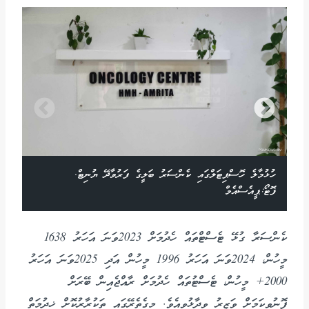
ހުޅުމާލެ ހޮސްޕިޓަލްގައި ކެންސަރު ބަލީގެ ފަރުވާދޭ ޔުނިޓް.
ފޮޓޯ:ޕީއެސްއެމް
ކެންސަރާ ގުޅޭ ޓެސްޓްތައް ހެދުމަށް 2023ވަނަ އަހަރު 1638
މީހުން، 2024ވަނަ އަހަރު 1996 މީހުން އަދި 2025ވަނަ އަހަރު
2000+ މީހުން، ޓެސްޓުތައް ހެދުމަށް ރާއްޖެއިން ބޭރަށް
ފޮނުވިކަމަށް ވަޒީރު ވިދާޅުވިއެވެ. މީގެތެރޭގައި ތަކުރާރުކޮށް ޚިދުމަތް