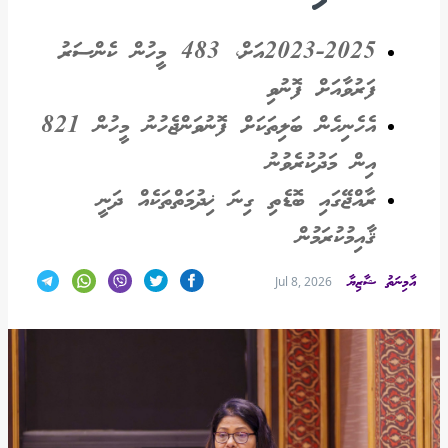
2023-2025އަށް، 483 މީހުން ކެންސަރު
ފަރުވާއަށް ފޮނުވި
އެހެނިހެން ބަލިތަކަށް ފޮނުވަންޖެހުނު މީހުން 821
އިން މަދުކުރެވުނު
ރާއްޖޭގައި ބޮޑެތި ގިނަ ޚިދުމަތްތަކެއް ދަނީ
ޤާއިމުކުރަމުން
އާމިނަތު ޝާޒިޔާ
Jul 8, 2026