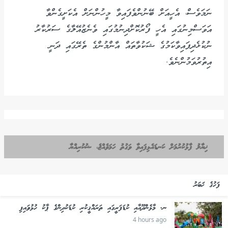
ނަމަވެސް، އެހީއަށް ބޭނުންވެފައިވާ މީހުންނަށް އެކަށީގެންވާ
އަވަސްމިނުގައި އެހީ ފޯރުކޮށްދިނުމުގައި ވެނެޒުއޭލާގެ ސަރުކާރު
ނުކުޅެދިފައިވާކަމުގެ ޝަކުވާތައް އާންމުންގެ ތެރޭގައި ދަނީ
އިތުރުވަމުންނެވެ.
ޚިޔާލު ފާޅުކުރުމަށް ކަނޑައެޅިފައިވާ ވަގުތު ހަމަވެއްޖެ، ޝުކުރިއްޔާ
ފަހުގެ ޚަބަރު
ނ. މާޅެންދޫއާއި ކުޑަފަރީގައި ތަރައްޤީކުރި ކުޑަކުދިންގެ ޕާކު ހުޅުވައިފި
4 hours ago