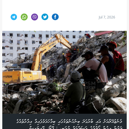
Jul 7, 2026
ވެނެޒުއޭލާއަށް އައި ބާރުގަދަ ބިންހުންތަކުގައި ބިމާހަމަވެފައިވާ އިމާރާތެއްގެ
ދަށުން މީހުން ހޯދުމުގެ މަސައްކަތް ކުރަނީ. | ފޮޓޯ: ރޮއިޓަރސް