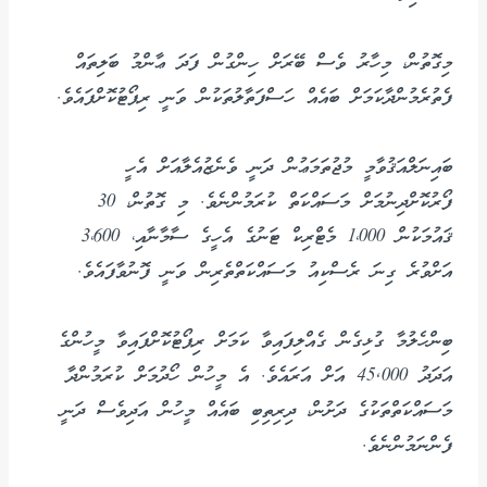
މިގޮތުން، މިހާރު ވެސް ބޭރަށް ހިންގުން ފަދަ ޢާންމު ބަލިތައް
ފެތުރެމުންދާކަމަށް ބައެއް ހަސްފަތާލުތަކުން ވަނީ ރިޕޯޓުކޮށްފައެވެ.
ބައިނަލްއަޤުވާމީ މުޖުތަމަޢުން ދަނީ ވެނެޒުއެލާއަށް އެހީ
ފޯރުކޮށްދިނުމަށް މަސައްކަތް ކުރަމުންނެވެ. މި ގޮތުން، 30
ޤައުމަކުން 1،000 މެޓްރިކް ޓަނުގެ އެހީގެ ސާމާނާއި، 3،600
އަށްވުރެ ގިނަ ރެސްކިއު މަސައްކަތްތެރިން ވަނީ ފޮނުވާފައެވެ.
ބިންހެލުމާ ގުޅިގެން ގެއްލިފައިވާ ކަމަށް ރިޕޯޓުކޮށްފައިވާ މީހުންގެ
އަދަދު 45,000 އަށް އަރައެވެ. އެ މީހުން ހޯދުމަށް ކުރަމުންދާ
މަސައްކަތްތަކުގެ ދަށުން، ދިރިތިބި ބައެއް މީހުން އަދިވެސް ދަނީ
ފެންނަމުންނެވެ.