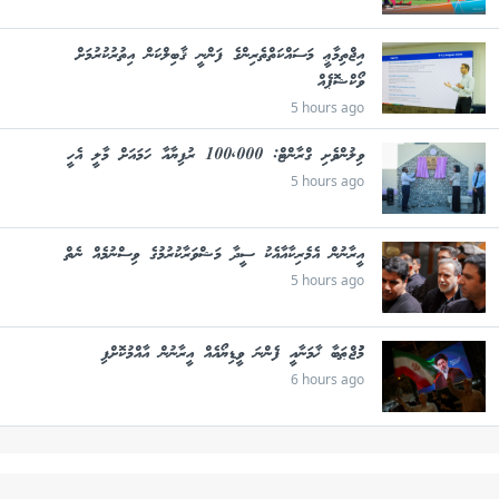
އިޖްތިމާޢީ މަސައްކަތްތެރިންގެ ފަންނީ ޤާބިލްކަން އިތުރުކުރުމަށް
ވޯކްޝޮޕެއް
5 hours ago
ވިލުންވެށި ގްރާންޓް: 100,000 ރުފިޔާއާ ހަމައަށް މާލީ އެހީ
5 hours ago
އީރާނުން އެމެރިކާއާއެކު ސީދާ މަޝްވަރާކުރުމުގެ ވިސްނުމެއް ނެތް
5 hours ago
މުުޖްޠަބާ ޚާމަނާއީ ފެންނަ ވީޑިޔޯއެއް އީރާނުން އާއްމުކޮށްފި
6 hours ago