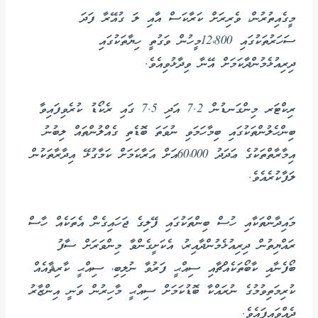
މީގެއިތުރުން، ވެރިރަށް ކަރާކަސް އާއި ލަ ގުއޭރާ ފަދަ
ސަހަރުތަކުގައި 12،800މީހުން ވަގުތީ ހިޔާތަކުގައި
ދިރިއުޅެމުންދާކަމަށް އޭނާ ވިދާޅުވިއެވެ.
ރިކްޓަރ މިންގަނޑުން 7.2 އަދި 7.5 ގައި ރެކޯޑު ކުރެވިފައިވާ
ބިންހެލުންތަކުގައި ބިމާހަމަވި ނުވަތަ ބޮޑެތި ގެއްލުންތައް ލިބުނު
އިމާރާތްތަކުގެ ޢަދަދު 60،000އަށް އަރާކަމަށް ކަމާގުޅޭ އިދާރާތަކުން
ލަފާކުރެއެވެ.
މައިދާންތަކާއި ހުސް ބިންތަކުގައި ފޭލިގެ ޖަހައިގެން އެތަކެއް ހާސް
ރައްޔިތުން ދިރިއުޅެމުންދާއިރު، އެކަށީގެންވާ މިންވަރަށް ސާފު
ބޯފެނާއި ކާބޯތަކެއްޗާއި ސިއްޙީ ފަރުވާ ނުލިބި، ސިއްޙީ ކާރިޘާއެއް
ކުރިމަތިވުމުގެ ނުރައްކާ ބޮޑުކަމަށް ސިއްޙީ މާހިރުން ވަނީ އިންޒާރު
ދެއްވައިފައެވެ.