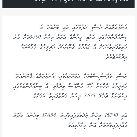
ވެނެޒުއެލާއަށް ހުސްވި ހަފުތާގައި އައި ބާރުގަދަ ދެ
ބިންހެލުންތަކުގައި މަރުވި މީހުންގެ ޢަދަދު މިހާރު 3،500އަށް ވުރެ
މަތިވެފައިވާކަމަށް އެ ޤައުމުގެ ޤާނޫނުހަދާ މަޖިލީހުގެ މެމްބަރަކު
ވިދާޅުއްޖެއެވެ.
ރަސްމީ ތަފާސްހިސާބުތަކާ ޙަވާލާދެއްވައި، ވެނެޒުއޭލާގެ ޤާނޫނުހަދާ
މަޖިލީހުގެ މެމްބަރު ހޯހޭ މެންޑޭސް ވިދާޅުވީ، އެ ބިންހެލުންތަކުގައި
މިހާތަނަށް ޖުމްލަ 3،535 މީހުން މަރުވެފައިވާ ކަމަށެވެ.
އަދި 16،740 މީހުން ޒަޚަމްވެފައިވާއިރު، 17،854 މީހުންގެ ގެދޮރު
ގެއްލިފައިވާކަމަށް އޭނާ ވިދާޅުވިއެވެ.