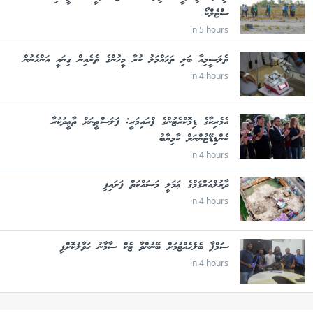
ސްޓެލްކޯ
in 5 hours
ތެލަސީމިއާ ބަލި ތަހައްމަލު ކުރާ މީހުންގެ ތެރެއިން ގިނައީ އަންހެނުން
in 4 hours
އެމެރިކާގެ ޑިމޮކްރެޓުންގެ ޕްރައިމަރީ: ފަލަސްޠީނަށް ތާޢީދުކުރާ
ކެންޑިޑޭޓުންނަށް ކާމިޔާބު
in 4 hours
ދާރުލްއަރްޤަމްގެ ޢަމަލީ މަސައްކަތް ފަށައިފި
in 4 hours
ސަމްޕާ ބެލެހެއްޓުމަށް ބޭނުންވާ ޓެކް ސާމާނު ހަވާލުކޮށްފި
in 4 hours