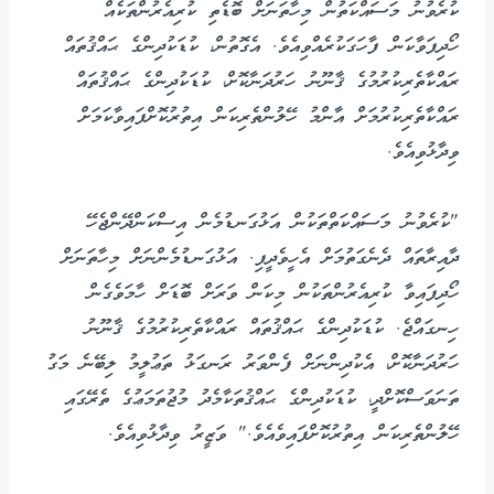
ކުރެވުނު މަސައްކަތުން މިހާތަނަށް ބޮޑެތި ކުރިއެރުންތަކެއް
ހޯދިފަވާކަން ފާހަގަކުރެއްވިއެވެ. އެގޮތުން، ކުޑަކުދިންގެ ޙައްޤުތައް
ރައްކާތެރިކުރުމުގެ ޤާނޫނު ހަރުދަނާކޮށް، ކުޑަކުދިންގެ ޙައްޤުތައް
ރައްކާތެރިކުރުމަށް އާންމު ހޭލުންތެރިކަން އިތުރުކޮށްފައިވާކަމަށް
ވިދާޅުވިއެވެ.
"ކުރެވުނު މަސައްކަތްތަކުން އަޅުގަނޑުމެން އިސްކަންދޭންޖެހޭ
ދާއިރާތައް ދެނެގަތުމަށް އެހީވެދީފި. އަޅުގަނޑުމެންނަށް މިހާތަނަށް
ހޯދިފައިވާ ކުރިއެރުންތަކުން މިކަން ވަރަށް ބޮޑަށް ހާމަވެގެން
ހިނގައްޖެ. ކުޑަކުދިންގެ ޙައްޤުތައް ރައްކާތެރިކުރުމުގެ ޤާނޫނު
ހަރުދަނާކޮށް، އެކުދިންނަށް ފެންވަރު ރަނގަޅު ތަޢުލީމު ލިބޭނެ މަގު
ތަނަވަސްކޮށްދީ، ކުޑަކުދިންގެ ޙައްޤުތަކާމެދު މުޖުތަމަޢުގެ ތެރޭގައި
ހޭލުންތެރިކަން އިތުރުކޮށްފައިވެއެވެ." ވަޒީރު ވިދާޅުވިއެވެ.