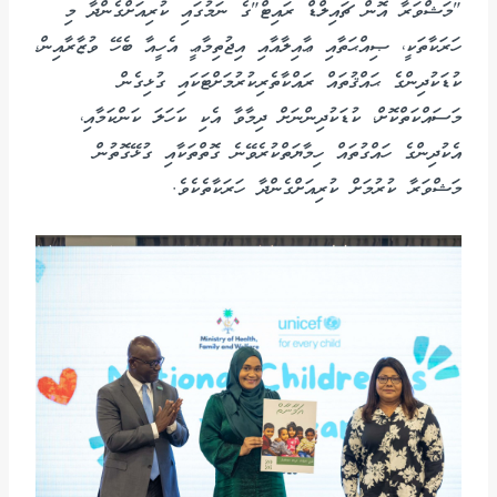
"މަޝްވަރާ އޮން ޗައިލްޑް ރައިޓް"ގެ ނަމުގައި ކުރިއަށްގެންދާ މި
ހަރަކާތަކީ، ޞިއްޙަތާއި ޢާއިލާއާއި އިޖުތިމާޢީ އެހީއާ ބެހޭ ވުޒާރާއިން،
ކުޑަކުދިންގެ ޙައްޤުތައް ރައްކާތެރިކުރުމަށްޓަކައި ގުޅިގެން
މަސައްކަތްކޮށް، ކުޑަކުދިންނަށް ދިމާވާ އެކި ކަހަލަ ކަންކަމާއި،
އެކުދިންގެ ހައްގުތައް ހިމާޔަތްކުރެވޭނެ ގޮތްތަކާއި ގުޅޭގޮތުން
މަޝްވަރާ ކުރުމަށް ކުރިއަށްގެންދާ ހަރަކާތެކެވެ.