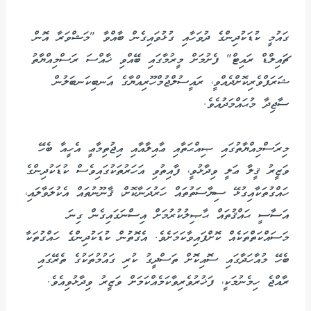
ގައުމީ ކުޑަކުދިންގެ ދުވަހާއި ގުޅުވައިގެން ބާއްވާ "މަޝްވަރާ އޮން
ޗައިލްޑް ރައިޓް" ފެށުމަށް މީރުމާގައި ބޭއްވި ޚާއްސަ ރަސްމިއްޔާތު
ޝަރަފްވެރިކޮށްދެއްވީ، ރައީސުލްޖުމްހޫރިއްޔާގެ އަނބިކަނބަލުން
ސާޖިދާ މުޙައްމަދުއެވެ.
މިރަސްމިއްޔާތުގައި ޞިއްޙަތާއި ޢާއިލާއާއި އިޖުތިމާޢީ އެހީއާ ބެހޭ
ވަޒީރު ޤީލާ ޢަލީ ވިދާޅުވީ، ފާއިތުވި އަހަރުތަކުގައިވެސް ކުޑަކުދިންގެ
ހައްގުތަކާއިގުޅޭ ސިޔާސަތުތައް ހަރުދަނާކޮށް، ޤާނޫނުތައް އެކުލަވާލައި،
އަސާސީ ޙައްޤުތައް ޙާޞިލުކުރުމަށް އިސްނަގައިގެން ގިނަ
މަސައްކަތްތަކެއް ކޮށްފައިވާކަމަށެވެ. އެގޮތުން ކުޑަކުދިންގެ ހައްގުތަކާ
ބެހޭ މުއާހަދާގައި ސޮއިކޮށް ތަސްދީގު ކުރި ގައުމުތަކުގެ ތެރޭގައި
ރާއްޖެ ހިމެނުމަކީ، ފަޚުރުވެރިވާކަމެއްކަމަށް ވަޒީރު ވިދާޅުވިއެވެ.