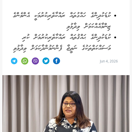
ކުޑަކުދިންގެ ހައްގުތައް ރައްކާތެރިކުރުމަކީ އެންމެންގެ
ޒިންމާއެއްކަމަށް ވިދާޅުވި
ކުޑަކުދިންގެ ޙައްޤުތައް ރައްކާތެރިކުރުމަށް ކުރި
މަސައްކަތްތަކުގެ ނަތީޖާ ފެންނަމުންދާކަމަށް ވިދާޅުވި
Jun 4, 2026