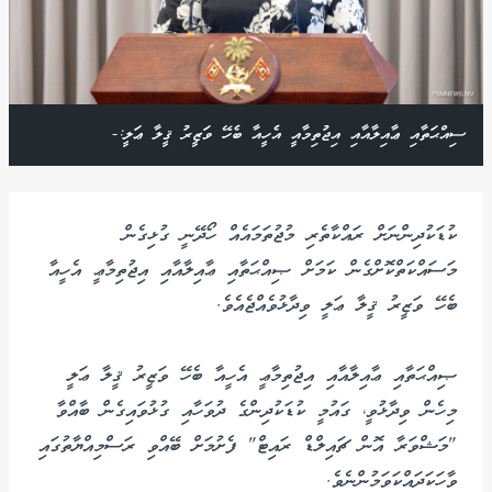
ސިއްޙަތާއި ޢާއިލާއާއި އިޖުތިމާއީ އެހީއާ ބެހޭ ވަޒީރު ޤީލާ ޢަލީ:-
ކުޑަކުދިންނަށް ރައްކާތެރި މުޖުތަމައެއް ހޯދޭނީ ގުޅިގެން
މަސައްކަތްކޮށްގެން ކަމަށް ޞިއްޙަތާއި ޢާއިލާއާއި އިޖުތިމާޢީ އެހީއާ
ބެހޭ ވަޒީރު ޤީލާ ޢަލީ ވިދާޅުވެއްޖެއެވެ.
ޞިއްޙަތާއި ޢާއިލާއާއި އިޖުތިމާޢީ އެހީއާ ބެހޭ ވަޒީރު ޤީލާ ޢަލީ
މިހެން ވިދާޅުވީ، ގައުމީ ކުޑަކުދިންގެ ދުވަހާއި ގުޅުވައިގެން ބާއްވާ
"މަޝްވަރާ އޮން ޗައިލްޑް ރައިޓް" ފެށުމަށް ބޭއްވި ރަސްމިއްޔާތުގައި
ވާހަކަދައްކަވަމުންނެވެ.