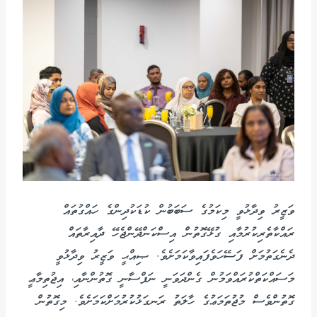
ވަޒީރު ވިދާޅުވީ މިކަމުގެ ސަބަބުން ކުޑަކުދިންގެ ހައްގުތައް
ރައްކާތެރިކުރުމާއި ގުޅޭގޮތުން އިސްކަންދޭންޖެހޭ ދާއިރާތައް
ދެނެގަތުމަށް ފަސޭހަވެފައިވާކަމަށެވެ. ޞިއްޙީ ވަޒީރު ވިދާޅުވީ
މަސައްކަތްކުރައްވަމުން ގެންދަވަނީ ނަފްސާނީ ގޮތުންނާއި، އިޖުތިމާޢީ
ގޮތުންވެސް މުޖުތަމަޢުގެ ހާލަތު ރަނގަޅުކުރުމަށްކަމަށެވެ. މިގޮތުން