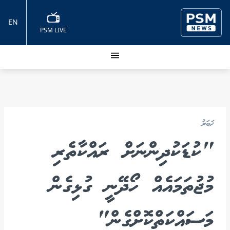
EN
PSM LIVE
ޚަބަރު
"ކުޑަކުދިންނަށް ރައްކާތެރި
މުޖުތަމައެއް ހޯދޭނީ ގުޅިގެން
މަސައްކަތްކޮށްގެން"