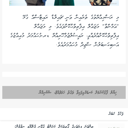
މި ރަސްމިއްޔާތުގެ ތެރެއިން ވަނީ ޗައިލްޑް ރައިޓްސްއާ ގުޅޭ
"އަމާނާތް" މަޖައްލާ އިފްތިތާޙްކޮށްފައެވެ. މި މަޖައްލާ
އިފްތިތާޙްކޮށްއްދެއްވީ، ރައީސުލްޖުމްހޫރިއްޔާ ޑރ.މުޙައްމަދު މުޢިއްޒުގެ
އަނބިކަނބަލުން ސާޖިދާ މުޙައްމަދުއެވެ.
ޚިޔާލު ފާޅުކުރުމަށް ކަނޑައެޅިފައިވާ ވަގުތު ހަމަވެއްޖެ، ޝުކުރިއްޔާ
ފަހުގެ ޚަބަރު
ތިންވަނަ ފިޔަވަހީގެ ގޯތިތަކަށް ކަރަންޓު ގުޅޭނީ އެލްޔޫޕީ ނިމުމުން: