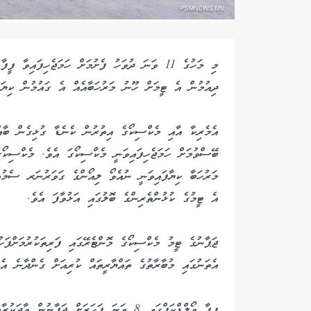
މި މަހުގެ 11 ވަނަ ދުވަހު ފެށުމަށް ހަމަޖެހިފައިވ
ދިއުމުން އެ ޓީމަށް ހޫނު މަރުހަބާއެއް އެ ގައުމުން ކިޔައ
އެމެރިކާ އާއި މެކްސިކޯގެ އިތުރުން ކެނެޑާ ގުޅިގެން ބާއް
ބޭސްވުމަށް ހަމަޖެހިފައިވަނީ މެކްސިކޯގަ އެވެ. މެކްސިކޯ
މަރުހަބާ ކިޔާފައިވަނީ ނުއެވޯ ލިއޯންގެ ގަވަރުނަރ ސެމ
އެ ޓީމުގެ ކުޅުންތެރިންގެ ބޮލުގައި އަޅުވާފަ އެވެ.
އެތަނުގައި މުބާރާތުގެ ތައްޔާރީތައް ކުރިއަށް ގެންދާނެ އެވ
ފީފާ ވޯލްޑްކަޕްގައި 8 ވަނަ ފަހަރަށް ޖަޕާނ