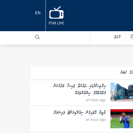
EN
PSM LIVE
އޯ
ކޮލަމް
ުގެ ޚަބަރު
އިޤްތިޞާދުގައި ދައުރުވާ ފައިސާ މަދުކުރަން
އެމްއެމްއޭގެ ނިންމުންތަކެއް
an hour ago
މާޒިޔާ ގޮވައިގެން ނިއުރޭޑިއަންޓް ފައިނަލަށް
an hour ago