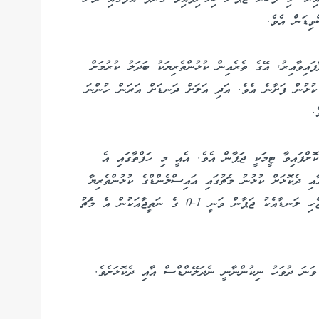
ިޑަން އެވެ.
ފައިވާއިރު, އޭގެ ތެރެއިން ކުޅުންތެރިޔަކު ބަދަލު ކުރުމަށް
 ކުޅުން ފަށާނެ އެވެ. އަދި އަލަށް ދަނޑަށް އަރަން ހުންނަ
.
ޮށްފައިވާ ޓީމަކީ ޖަޕާން އެވެ. އެއީ މި ހަފްތާގައި އެ
އި ދެކޮޅަށް ކުޅުނު މެޗުގައި އައިސްލެންޑްގެ ކުޅުންތެރިޔާ
ދަނޑަށް ނާރާ އެއް ކުޅުންތެރިއަކު މަދުން ކުޅެނިކޮން ޖެހި ލަނޑާއެކު ޖަޕާން ވަނީ 1-0 ގެ ނަތީޖާއަކުން އެ މެޗު