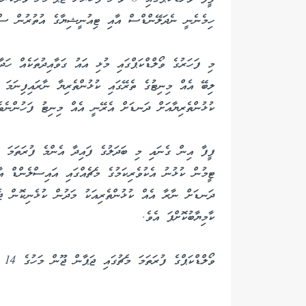
ހިމެނެނީ ނެދަލޭންޑްސް އާއި ޓިއުނީޝިޔާގެ އުތުރުން ސްވ
މި ފަހަރުގެ ވޯލްޑްކަޕްގައި މުޅި އައު ގަވާއިދުތަކެއް ހަދާ
ލިބޭ އެއް މިނިޓުގެ ތެރޭގައި ކުޅުންތެރިޔާ ނާރައިފިނަމަ
ކުޅުންތެރިޔާއަށް ދަނޑަށް އެރޭނީ އެއް މިނިޓު ފަހުންނެވެ
ފީފާ އިން ގެނައި މި ބަދަލުގެ ފައިދާ އެންމެ ފުރަތަމަ ކ
ޓީމުން ކުޅުނު އެކުވެރިކަމުގެ މެޗެއްގައި އައިސްލެންޑް އާ
ކާމިޔާބުކޮށްފަ އެވެ.
ވޯލްޑްކަޕްގެ ފުރަތަމަ މެޗުގައި ޖަޕާން ޖޫން މަހުގެ 14 ވަނަ ދުވަހު ނިކުންނާނީ ނެދަލޭންޑްސް އާއި ދެކޮޅަށެވެ.