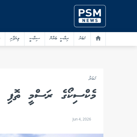
ޚަބަރު
ރިޔާސީ ބަޔާން
ސިޔާސީ
ވިޔަފާރި
ޚަބަރު
މެކްސިކޯގެ ރަސްމީ ތޮފި ޖަ
Jun 4, 2026