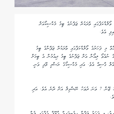
ާ ފީފާ ވޯލްޑްކަޕްގައި ވާދަކުރާ ޖަޕާނުގެ ޓީމު މެކްސިކޯއަށް
ިފި އެވެ.
ވާ މި ފަހަރުގެ ވޯލްޑްކަޕްގައި ވާދަކުރާ ޖަޕާންގެ ޓީމު
ގެ ނުއެވޯ ލިއޯން އަށް ޖަޕާނުގެ ޓީމު ދިއުމުން އެ ޓީމަށް
ުއެލް ގާސިއާ އެވެ. އަދި މެކްސިކޯގެ ރަސްމީ ތޮފި ވަނީ
ޖަޕާނުގެ ޓީމު މެކްސިކޯގެ މޮންޓެރޭގައި ފަރިތަކުރުމަށްފަހު ޖޫން 7 ވަނަ ދުވަހު ނޭޝްވިލް އަށް ދާނެ އެވެ. އަދި
ެ.
ުން ވާދަކުރާއިރު, މި ފަހަރު ޖަޕާން ހިމެނިފައިވާ ގްރޫޕް އެފްގައި ދެން