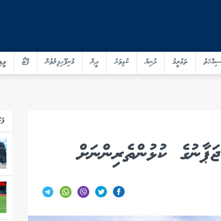
ސިއްހަތު
ތަޢުލީމު
ދުނިޔެ
ކުޅިވަރު
ދީން
މުނިފޫހިފިލުވުން
ފޮޓޯ
ވީޑި
ފަހ
ޕާނުގެ ކުޅުންތެރިންނަށް