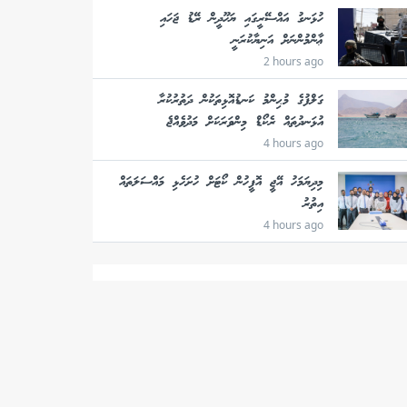
ހުޅަނގު އައްސޭރީގައި ޔަހޫދީން ރޭޑު ޖަހައި
ޢާންމުންނަށް އަނިޔާކުރަނީ
2 hours ago
ގަލްފުގެ މުޙިންމު ކަނޑުއޮޅިތަކުން ދަތުރުކުރާ
އުޅަނދުތައް ރެކޯޑް މިންވަރަކަށް މަދުވެއްޖެ
4 hours ago
މިދިޔަމަހު އޭޖީ އޮފީހުން ކޯޓަށް ހުށަހެޅި މައްސަލަތައް
އިތުރު
4 hours ago