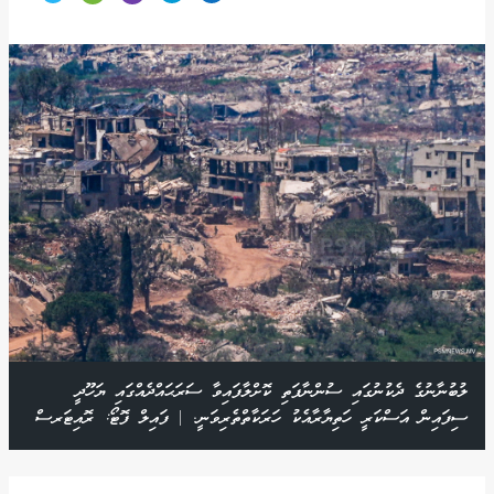
ލުބުނާނުގެ ދެކުނުގައި ސުންނާފަތި ކޮށްލާފައިވާ ސަރަޙައްދެއްގައި ޔަހޫދީ
ސިފައިން އަސްކަރީ ހަތިޔާރާއެކު ހަރަކާތްތެރިވަނީ. | ފައިލް ފޮޓޯ: ރޮއިޓަރސް