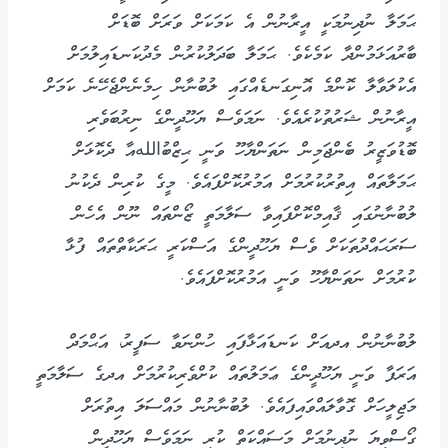
ޙަމަލާ ނުދިނުމަކީ އީރާނުން އެ ކަމަކަށް ވަރަށް ބޮޑަށް
ބާރުއަޅަމުންދާ ކަމެކެވެ. ޙަމަލާ ބަދަލުކުރުން މެދުކަނޑައިލުމަށް
އެކުލަވާލާ ކޮންމެ އޮނިގަނޑެއްގައި ލުބުނާން ހިމެނެންޖެހޭނެ ކަމަށް
އީރާނުން ޝަރުތުކުރެއެވެ. ނަމަވެސް ޔަހޫދީންގެ ނިރުބަވެރި
ބޮޑުވަޒީރު ބެންޖަމިން ނަތަންޔާހޫ ވަނީ ޙިޒްބުاللهއާ ދެކޮޅަށް
ޙަމަލާތައް އިތުރުކުރުމަށް އަމުރުކޮށްފައެވެ. މީގެ ކުރިން ދެކުނު
ލުބުނާނުގައި ޤާއިމްކޮށްފައިވާ ސަލާމަތީ ޒޯންތައް ނޫން އެހެން
ސަރަޙައްދުތަކަށް ވެސް ޔަހޫދީންގެ އަސްކަރީ ޙަރަކާތްތައް ފުޅާ
ކުރުމަށް ނަތަންޔާހޫ ވަނީ އަމުރުކޮށްފައެވެ.
ލުބުނާނުން އދއަށް ކަނޑައަޅާފައި ހުންނަވާ ސަފީރު، އަޙްމަދް
އަރަފާ ވަނީ ޔަހޫދީންގެ ޢަމަލުތައް ކުށްވެރިކުރުމަށް އދގެ ސަލާމަތީ
މަޖިލީހަށް ގޮވާލައްވައިފައެވެ. ލުބުނާނުން މައްސަލަ އިތުރަށް
ގޯސްވިޔަ ނުދިނުމަށް މަސައްކަތް ކުރި ނަމަވެސް ޔަހޫދީން