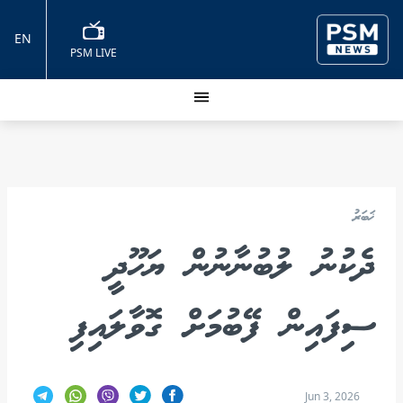
EN
PSM LIVE
ޚަބަރު
ދެކުނު ލުބުނާނުން ޔަހޫދީ
ސިފައިން ފޭބުމަށް ގޮވާލައިފި
Jun 3, 2026