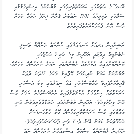
ރޮނގު”ގެ އުތުރުގައި ޙަރަކާތްތެރިވުމަކީ ލުބުނާނުގެ އިސްތިޤްލާލާއި
ސަލާމަތީ މަޖިލީހުގެ 1701 ނަމްބަރު ޤަރާރާ ޚިލާފު ކަމެއް ކަމަށް
ވެސް އޭނާ ފާހަގަކުރައްވާފައިވެއެވެ.
ރަޝިޔާއިން އދއަށް ކަނޑައަޅާފައި ހުންނަވާ މަންދޫބު ވަސިލީ
ނެބެންޒިޔާ ވިދާޅުވީ ޔަހޫދީން މީގެ ކުރިން ޣައްޒާގައި
ބޭނުންކޮށްފައިވާ އުކުޅުތައް ލުބުނާނުގައި ނަކަލު ކުރަމުންދާ ކަމަށެވެ.
ލުބުނާނަށް ޙަމަލާ ނުދިނުމަށް އޭޕްރިލް މަހުގެ 17ވަނަ ދުވަހު
ޤާއިމްކޮށްފައިވާ އެއްބަސްވުމަކީ އޭގެ ނިވަލުގައި ތިބެ އަސްކަރީ
ޙަރަކާތްތައް ހިންގުމަށް އެކުލަވާލާފައިވާ އެއްބަސްވުމެއް ކަމަށް ވެސް
އޭނާ ވިދާޅުވިއެވެ. ޔަހޫދީން ލުބުނާނުގައި ޙަރަކާތްތެރިވަމުން ދަނީ
ޣައްޒާގައި ވެސް ޙަރަކާތްތެރިވަމުންދާ ގޮތާ ގާތްގަނޑަކަށް
އެއްގޮތަކަށް ކަމަށް އޭނާ ވެސް ވަނީ ފާހަގަކުރައްވައިފައެވެ.
ޔަހޫދީން ލުބުނާނުގެ ބިންތައް އިސްތިއުމާރު ކުރަމުންދާ ނަމަ