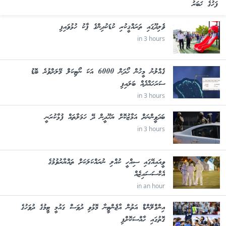
ފަހުގެ ޚަބަރު
ވެލިދޫގައި ތަރައްޤީކުރި ކުޑަކުދިންގެ ޕާކު ހުޅުވައިފި
in 3 hours
ގެއްލުނު މީހުން ހޯދަން 6000 އަކަ ނޯޓިކަލް މޭލަށްވުރެ ބޮޑު
ސަރަހައްދެއް ބަލައިފި
in 3 hours
ބަދަވީންނަށް އަމާޒުކޮށް ޔަހޫދީން ދޭ ހަމަލާތައް ފުޅާކުރަނީ
in 3 hours
ވީއައިއޭގައި ސިއްހީ ކުއްލި ނުރައްކަލަކަށް ތައްޔާރުވުމުގެ
އެކްސަސައިޒެއް
in an hour
އިންގްލޭންޑް އަތުން އާޖެންޓީނާ މޮޅުވި ދުވަސް ގައުމީ ޓީމުގެ ދުވަހުގެ
ގޮތުގައި ހާއްސަކޮށްފި