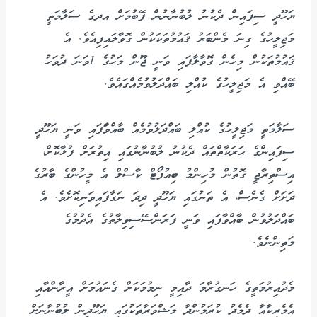
ޔަހޫދީ ސިފައިން ދެކުނު ލުބުނާނުން ފޭބުމަށް އދގެ ސަލާމަތީ
މަޖިލީހުގެ ގިނަ މެންބަރު ޤައުމުތަކަކުން ގޮވާލައިފިއެވެ. އެ
ޤައުމުތަކުން މިހެން ގޮވާލާފައި ވަނީ ޖޫން މަހުގެ 1ވަނަ ދުވަހު
ބޭއްވި އެ މަޖިލީހުގެ ކުއްލި ބައްދަލުވުމެއްގައެވެ.
ސަލާމަތީ މަޖިލީހުގެ ކުއްލި ބައްދަލުވުމެއް ބާއްވާަފައި ވަނީ ޔަހޫދީ
ސިފައިންގެ ޙަރަކާތްތައް ދެކުނު ލުބުނާނުގައި އިތުރަށް ފުޅާކޮށް،
އިސްތިރާޖީ ގޮތުން މުހިންމު ބިއުފޯޓް ކާސްލް އެ މީހުންގެ ބާރުގެ
ދަށަށް ގެނެސް، އެ ތަނުގައި ޔަހޫދީ ދިދަ ނަގާފައިވަނިކޮށެވެ. އެ
ބައްދަލުވުން ބާއްވާފައި ވަނީ ފަރަންސޭސިވިލާތުގެ އެދުމުގެ
މަތިންނެވެ.
މެދުއިރުމަތީގެ ހަނގުރާމަ ދާއިމީ ނިމުމަކަށް ގެނައުމަށް އީރާންއާއި
އެމެރިކާއާ ދެމެދު ކުރަމުންދާ މަޝްވަރާތަކުގައި ޔަހޫދީން ލުބުނާނަށް