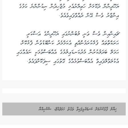
ޔަހޫދީންނާ ދެކޮޅަށް ހަތިޔާރުއެޅި މުޖާހިދުން ނިކުންނާނެ ކަމުގެ
އިންޒާރު ވެސް އޭނާ ދެއްވާފައިވެއެވެ.
ޗައިނާއިން ވެސް ވަނީ ލުބުނާނުގައި ޔަހޫދީންގެ އަސްކަރީ
ޙަރަކާތްތައް ފުޅާކުރަމުންދާތީ އެކަމާމެދު ކަންބޮޑުވުން ފާޅުކޮށް،
ޙަމަލާ ބަދަލުކުރުން މެދުކަނޑައިލުމުގެ އެއްބަސްވުމަކީ ނަމެއްގައި
އެކުލަވާލާފައިވާ އެއްބަސްވުމެއްގެ ގޮތުގައި ސިފަކޮށްފައެވެ.
ޚިޔާލު ފާޅުކުރުމަށް ކަނޑައެޅިފައިވާ ވަގުތު ހަމަވެއްޖެ، ޝުކުރިއްޔާ