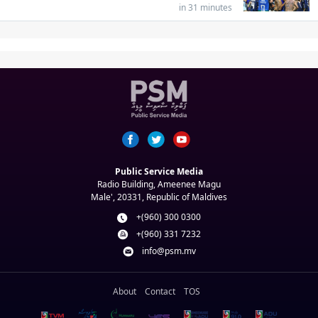
in 31 minutes
Public Service Media
Radio Building, Ameenee Magu
Male', 20331, Republic of Maldives
+(960) 300 0300
+(960) 331 7232
info@psm.mv
About
Contact
TOS