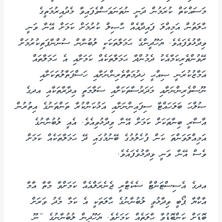
މަސައްކަތް ކުރަމުން ދަނީ ނުތަނަވަސްވެފައިވާ މެދުއިރުމަތީގެ
ޙާލަތުން އަމިއްލަ ފައިދާއެއް ޙާޞިލް ކުރުމަށް ކަމަށް އޭނާ ވަނީ
ވިދާޅުވެފައެވެ. ޔަހޫދީންގެ ޙަމަލާތަކަކީ ލުބުނާން ސުންނާފަތިކުރުމަށް
ރޭވުންތެރިކަމާއެކު ދެމުންދާ ޙަމަލާތަކެއް ކަމަށާއި އެ ޙަމަލާތައް
އަމާޒުކުރަނީ ޞިއްޙީ ޚިދުމަތްތެރިންނަށާއި ހަސްފަތާލުތަކަށާއި
ނޫސްވެރިންނަށާއި މަދަރުސާތަކަށާއި ސަލާމަތީ އިދާރާތަކާއި އދގެ
ޞުލްޙަ ބަލަހައްޓާ ސިފައިންނަށާއި އަޅުކަންކުރާ ތަންތަނުގެ އިތުރުން
އާސާރީ ބިނާތަކަށް ކަމަށް އޭނާ ވިދާޅުވިއެވެ. އެއީ ލުބުނާނުގެ
އަމިއްލަވަންތަ ކަން ފުހެލުމުގެ ބޭނުމުގައި ދޭ ޙަމަލާތަކެއް ކަމަށް
ވެސް އޭނާ ވަނީ ވިދާޅުވެފައެވެ.
އދގެ އެސިސްޓަންޓް ސެކެޓްރީ ޖެނެރަލްއެއް ކަމަށްވާ މާތާ އާމާ
އާކްޔާ ޕޯބީ ވިދާޅުވީ ލުބުނާނުގެ ޙާލަތަކީ އެ ކަމާ މެދު ވަރަށް
ބޮޑަށް ކަންބޮޑުވާ ޙާލަތެއް ކަމަށެވެ. ޔަހޫދީން ލުބުނާނުގެ “ނޫ