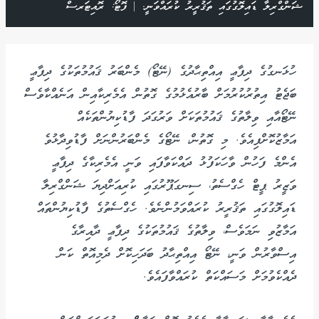
ޝަންގްރިލާ ޑައިލޮގުގައި ތަޤުރީރު ކުރައްވަނީ. | ފޮޓޯ: ރޮއިޓަރސް
ހުޅަނގުގެ ދިފާޢީ އިއްތިޙާދުގެ (ނޭޓޯ) މެންބަރު ޤައުމުތަކުގެ ދިފާޢީ
ބަޖެޓު އިތުރުކުރުމަށް ބާރުއެޅުމުގެ ގޮތުން އެމެރިކާއިން އަނެއްކާވެސް
ނޭޓޯއާއި ވިލާތުގެ ޤައުމުތަކަށް ވަރުގަދަ ފާޑުކިޔުންތަކެއް
އަމާޒުކޮށްފިއެވެ. މި ގޮތުން، ނޭޓޯގެ މެންބަރުންނަށް ފާޑުވިދާޅުވެ
އެންމެ ފަހުން ވާހަކަފުޅު ދައްކަވާފައި ވަނީ އެމެރިކާގެ ދިފާޢީ
ވަޒީރު ޕީޓް ހެގްސެތު، ސިނގަޕޫރުގައި ކުރިއަށްދިޔަ ޝަންގްރިލާ
ޑައިލޮގުގައި ތަޤުރީރު ކުރައްވަމުންނެވެ. ހެގްސެތުގެ ފާޑުކިޔުންތައް
އަމާޒުވި ނަމަވެސް، ވިލާތުގެ ޤައުމުތަކުގެ ދިފާޢީ ދާއިރާގެ
އިސްވާރުން ވަނީ، ނޭޓޯ އިއްތިޙާދު ބަދަހިކޮށް ދެމިއޮތް ކަން
ދެއްކެވުމަށް މަސައްކަތް ކުރައްވާފައެވެ.