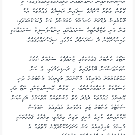
ރަޝިޔާ-ޔޫކްރެއިން ހަނގުރާމައަށް އަލިއަޅުއްވައިލައްވާފައެވެ. މި
ގޮތުން، އުތުރު ކޮރެޔާގެ ސިފައިން ރަޝިޔާގެ ފައުޖުތަކާ އެކު
ޔޫކްރެއިނާ ދެކޮޅަށް ހަނގުރާމަ ކުރަމުންދާ ކަން ފާހަގަކުރައްވައި،
އޭނާ ވަނީ އެޓްލާންޓިކް ސަރަޙައްދާއި އިންޑޯ-ޕެސިފިކް ސަރަޙައްދަކީ
ވަކިނުކުރެވޭނެ ދެ ސަރަޙައްދު ކަމުގައި ސިފަކުރައްވާފައެވެ.
ނޭޓޯގެ މެންބަރު ޤައުމުތަކާއި ޓްރަމްޕްގެ ސަރުކާރާ ދެމެދު
ނުތަނަވަސްކަން ބޮޑުވެފައިވާ މި ދަނޑިވަޅުގައި، އެ ކަން
ޙައްލުކުރުމަށް އެމެރިކާގެ ޤާނޫނުހަދާ މަޖިލީހުގެ މެންބަރުން ދަނީ
މަސައްކަތް ކުރައްވަމުންނެވެ. މި ގޮތުން، ވޮޝިންގޓަނާއި ނޭޓޯ އަދި
އޭޝިޔާގެ ޤައުމުތަކާ ދެމެދު ގާތް ގުޅުންތަކެއް އޮތްކަމުގެ ޔަގީންކަން
ސެނެޓުގެ މެންބަރު ޓެމީ ޑަކްވަރތު ދެއްވިއެވެ. ނަމަވެސް،
ޔޫކްރެއިންގެ ކުރީގެ ޚާރިޖީ ވަޒީރު ވިދާޅުވީ، ވިލާތުގެ ޤައުމުތަކަކީ
މުހިންމު ބައިވެރިއެއް ކަން ކަށަވަރުކޮށްދެވޭނެ ގޮތްތައް އެ