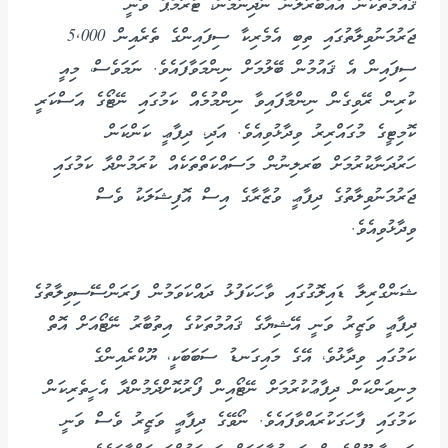
ޤައުމުތަކުން އެއްބާރުލުން ނުދިނުމުން، ޓްރަމްޕް ވަނީ
ޖަރުމަނުވިލާތުގައި ތިބި އެމެރިކާ ސިފައިންގެ ތެރެއިން 5,000
ސިފައިން އެ ޤައުމުން ބޭލުމަށް ނިންމަވާފައެވެ. ނަމަވެސް، މިއީ
ކުރިން ރޭވިގެން ނިންމާފައިވާ ނިންމުމެއް ކަމުގައި ނޭޓޯގެ އަސްކަރީ
ކޮމިޓީގެ މުގައްރިރު ވިދާޅުވިއެވެ. އަދި، ދިފާޢީ ކަންކަން
ހަރުދަނާކުރުމަށް ބަރލިނުން މަސައްކަތްތަކެއް ކުރަމުންދާ ކަމުގައި
ޖަރުމަނުވިލާތުގެ ދިފާޢީ ވުޒާރާގެ އިސް އޮފިޝަލަކު ވެސް
ވިދާޅުވިއެވެ.
ޝަންގްރިލާ ޑައިލޮގުގައި ވާހަކަފުޅު ދައްކަވަމުން ފަރަންސޭސިވިލާތުގެ
ދިފާޢީ ވަޒީރު ވަނީ އޭޝިޔާގެ ޤައުމުތަކުގެ އިތުބާރު ނޭޓޯއަށް އޮތް
ކަމުގައި ވިދާޅުވެ، އޭގެ މައިގަނޑު ސަބަބަކީ، ޔޫކްރެއިންގެ
މިނިވަންކަން ދިފާޢުކުރުމަށް ނޭޓޯއިން ފޯރުކޮށްދެމުންދާ އެހީތެރިކަން
ކަމުގައި ފާހަގަކުރައްވާފައެވެ. ނޯވޭގެ ދިފާޢީ ވަޒީރު ވެސް ވަނީ