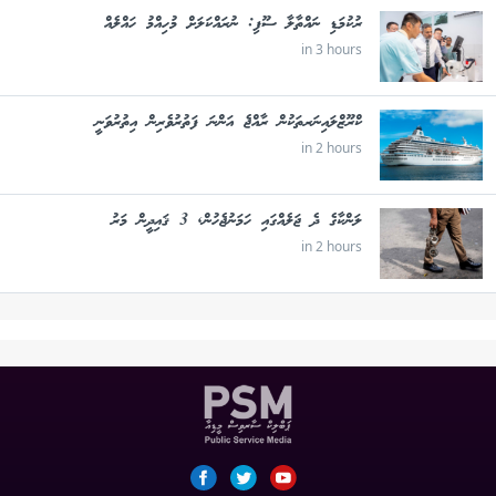
ރުކުމަޑި ނައްތާލާ ސޫފި: ނުރައްކަލަށް މުހިއްމު ހައްލެއް
in 3 hours
ކްރޫޒްލައިނަރތަކުން ރާއްޖެ އަންނަ ފަތުރުވެރިން އިތުރުވަނީ
in 2 hours
ލަންކާގެ ދެ ޖަލެއްގައި ހަމަނުޖެހުން, 3 ޤައިދީން މަރު
in 2 hours