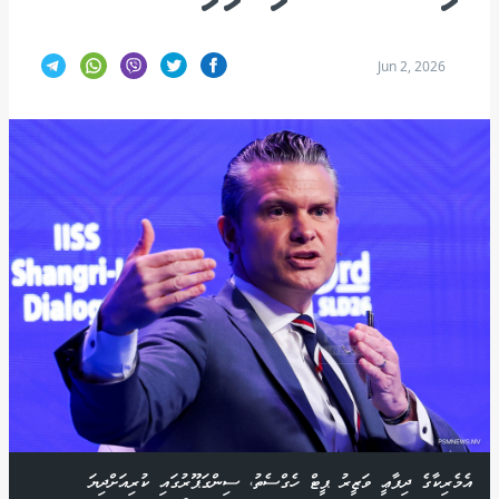
Jun 2, 2026
އެމެރިކާގެ ދިފާޢީ ވަޒީރު ޕީޓް ހެގްސެތު، ސިންގަޕޫރުގައި ކުރިއަށްދިޔަ