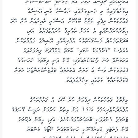
އެމެރިކާއާއި ޗައިނާއާ ދެމެދު އޮތް ޒަމާންްވީ ނުތަނަވަސްކަން
އިތުރުވެފައިވާ މި ދަނޑިވަޅުގައި، ހެގްސެތު ވަނީ އޭޝިޔާގެ
ޤައުމުތަކުން ދިފާޢީ ބަޖެޓު ބޮޑުކޮށް، އަސްކަރީ ދާއިރާއަށް ކުރާ ހޭދަ
އިތުރުކުރަމުންދާތީ އެ ކަމަށް ތަޢުރީފު ކުރައްވާފައެވެ. އަދި،
ބަދަލުވަމުންދާ މަޞްލަޙަތާއެކު އެމެރިކާއާއި އޭޝިޔާގެ ޤައުމުތަކުން
އެއްވެސް "ޑްރާމާއަކާ ނުލައި" ޙާލަތާ އެއްގޮތަށް ފިޔަވަޅުތައް
އަޅަމުންދާ ކަން ފާހަގަކުރައްވައި، އޭނާ ވަނީ ވިލާތުގެ ހުޅަނގުގެ
ޤައުމުތަކުން ވެސް އެ ގޮތަށް އަމަލުތައް ބައްޓަންކުރަންޖެހޭ ކަމަށް
ޤަބޫލުކުރައްވާ ކަމުގައި ވިދާޅުވެފައެވެ.
ވިލާތުގެ ޤައުމުތަކުން ދިފާޢަށް ކުރާ ހޭދަ، އެ ޤައުމުތަކުގެ
އުފެއްދުންތެރިކަމުގެ %3.5 އަށް އިތުރު ކުރުމަށް ރައީސް ޑޮނަލްޑް
ޓްރަމްޕް ގެންދަވަނީ ބާރުއަޅުއްވަމުންނެވެ. އަދި، އީރާނާ ދެކޮޅަށް
އޭނާ ފެށްޓެވި ޣައިރުޤާނޫނީ ހަނގުރާމައަށް ނޭޓޯގެ މެންބަރު