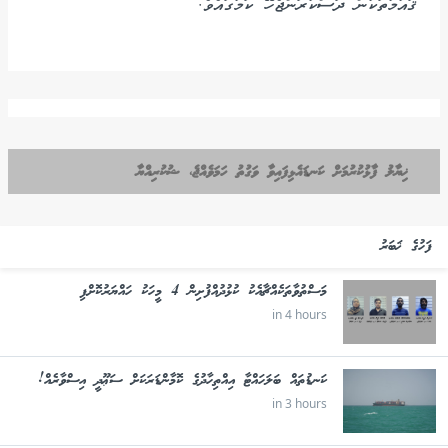
ޤައުމުތަކުން ދަސްކުރަންޖެހޭ ކަމުގައެވެ.
ޚިޔާލު ފާޅުކުރުމަށް ކަނޑައެޅިފައިވާ ވަގުތު ހަމަވެއްޖެ، ޝުކުރިއްޔާ
ފަހުގެ ޚަބަރު
މަސްތުވާތަކެއްޗާއެކު ކުޅުދުއްފުށިން 4 މީހަކު ހައްޔަރުކޮށްފި
in 4 hours
ކަނޑުތައް ބަލަހައްޓާ އިއްތިހާދުގެ ކޮމާންޑަރަކަށް ސަޢޫދީ އިސްވާރެއް!
in 3 hours