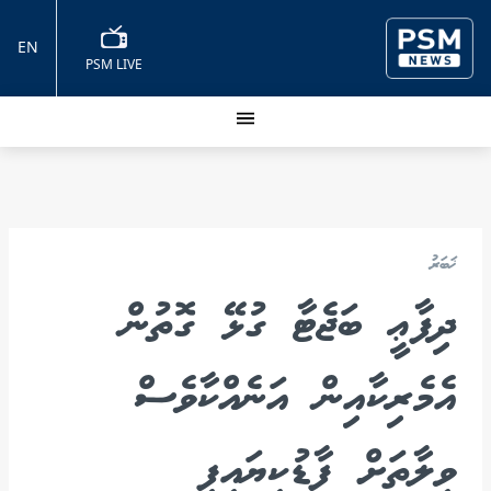
EN
PSM LIVE
ޚަބަރު
ދިފާޢީ ބަޖެޓާ ގުޅޭ ގޮތުން
އެމެރިކާއިން އަނެއްކާވެސް
ވިލާތަށް ފާޑުކިޔައިފި