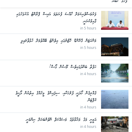
ފަހުގެ ޚަބަރު
ފަރުމަސްވެރިކަމަށް ޚާއްޞަ ފުރަތަމަ އައިސް ޕްލާންޓު އުކުޅަހުގައި
ޤާއިމުކުރަނީ
in 5 hours
މަންހަޓަން ގްރޭންޑް ހޮޓެލުގައި އިވެންޓު ބޭއްވުމަށް ހުޅުވާލައިފި
in 5 hours
ހަފުތާ ބަންދުގައިވެސް މޫސުން ގޯސް!
in 4 hours
ގެއްލިގެން ހޯދަނީ ފުލުހަކާއި، ސިފައިންގެ މީހެއްގެ އިތުރުން ދޯނީގެ
ކެޕްޓަން
in 4 hours
އަމީނީ މަގު މަރާމާތުގެ މަސައްކަތް ނޮވެންބަރަށް ނިންމަނީ
in 4 hours