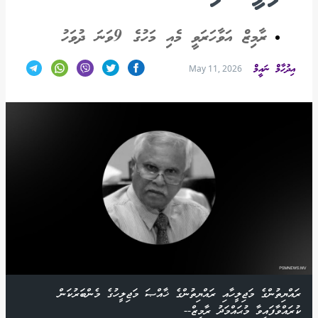
ރާމިޒް އަވާހަރަވީ މެއި މަހުގެ 9ވަނަ ދުވަހު
އިދުހާމް ނައީމް
May 11, 2026
ރައްޔިތުންގެ މަޖިލީހާއި ރައްޔިތުންގެ ޚާއްޞަ މަޖިލީހުގެ މެންބަރުކަން
ކުރައްވާފައިވާ މުޙައްމަދު ރާމިޒް--