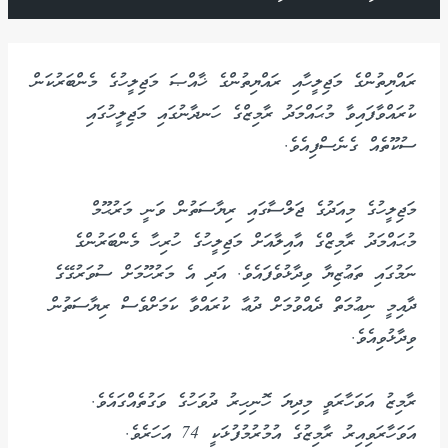
ރައްޔިތުންގެ މަޖިލީހާއި ރައްޔިތުންގެ ޚާއްޞަ މަޖިލީހުގެ މެންބަރުކަން
ކުރައްވާފައިވާ މުޙައްމަދު ރާމިޒްގެ ހަނދާނުގައި މަޖިލީހުގައި
ސުކޫތެއް ގެނެސްފިއެވެ.
މަޖިލީހުގެ މިއަދުގެ ޖަލްސާގައި ރިޔާސަތުން ވަނީ މަރުޙޫމް
މުޙައްމަދު ރާމިޒްގެ އާއިލާއަށް މަޖިލީހުގެ ހުރިހާ މެންބަރުންގެ
ނަމުގައި ތަޢުޒިޔާ ވިދާޅުވެފައެވެ. އަދި އެ މަރުހޫމަށް ސުވަރުގޭގެ
ދާއިމީ ނިޢުމަތް ދެއްވުމަށް ދުޢާ ކުރައްވާ ކަމަށްވެސް ރިޔާސަތުން
ވިދާޅުވިއެވެ.
ރާމިޒު އަވަހާރަވީ މިދިޔަ ހޮނިހިރު ދުވަހުގެ ވަގުތެއްގައެވެ.
އަވަހާރަވިއިރު ރާމިޒުގެ އުމުރުމުފުޅަކީ 74 އަހަރެވެ.