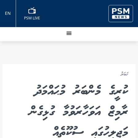
EN
PSM LIVE
ޚަބަރު
ކުރީގެ މެންބަރު މުޙައްމަދު
ރާމިޒް އަވަހާރަވުމާ ގުޅިގެން
މަޖިލީހުގައި ސުކޫތެއް