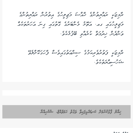
ރާމިޒަކީ ރައްޔިތުންގެ ޚާއްސަ މަޖިލީހުގެ އިތުރުން ރައްޔިތުންގެ
މަޖިލީހުގައި ގއ. އަތޮޅު މެންބަރުގެ ގޮތުގައި ގިނަ އަހަރުތަކެއް
ވަންދެން ޚިދުމަތް ކުރެއްވި ބޭފުޅެކެވެ.
ރާމިޒަކީ ފަތުރުވެރިކަމުގެ ސިނާޢަތުގައިވެސް ފާހަގަކޮށްލެވޭ
ޝަހުސިއްޔަތެކެވެ.
ޚިޔާލު ފާޅުކުރުމަށް ކަނޑައެޅިފައިވާ ވަގުތު ހަމަވެއްޖެ، ޝުކުރިއްޔާ