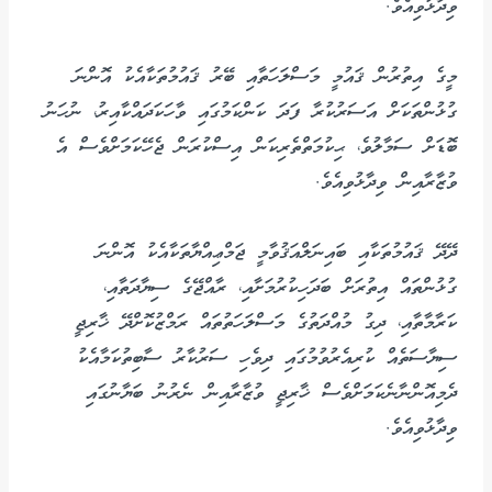
ވިދާޅުވިއެވެ.
މީގެ އިތުރުން ޤައުމީ މަސްލަހަތާއި ބޭރު ޤައުމުތަކާއެކު އޮންނަ
ގުޅުންތަކަށް އަސަރުކުރާ ފަދަ ކަންކަމުގައި ވާހަކަދައްކާއިރު، ނުހަނު
ބޮޑަށް ސަމާލުވެ، ޙިކުމަތްތެރިކަން އިސްކުރަން ޖެހޭކަމަށްވެސް އެ
ވުޒާރާއިން ވިދާޅުވިއެވެ.
ދޭދޭ ޤައުމުތަކާއި ބައިނަލްއަޤުވާމީ ޖަމްޢިއްޔާތަކާއެކު އޮންނަ
ގުޅުންތައް އިތުރަށް ބަދަހިކުރުމަށާއި، ރާއްޖޭގެ ސިޔާދަތާއި،
ކަރާމާތާއި، ދިގު މުއްދަތުގެ މަސްލަހަތުތައް ރަމްޒުކޮށްދޭ ޚާރިޖީ
ސިޔާސަތެއް ކުރިއެރުވުމުގައި ދިވެހި ސަރުކާރު ސާބިތުކަމާއެކު
ދެމިއޮންނާނެކަމަށްވެސް ޚާރިޖީ ވުޒާރާއިން ނެރުނު ބަޔާނުގައި
ވިދާޅުވިއެވެ.