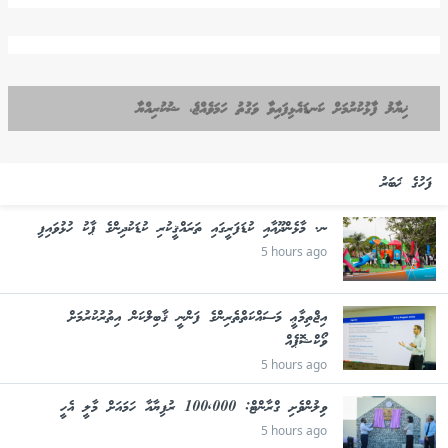
ޚިޔާލު ފާޅުކުރުމަށް ކަނޑައެޅިފައިވާ ވަގުތު ހަމަވެއްޖެ، ޝުކުރިއްޔާ
ފަހުގެ ޚަބަރު
ނ. މާޅެންދޫއާއި ކުޑަފަރީގައި ތަރައްޤީކުރި ކުޑަކުދިންގެ ޕާކު ހުޅުވައިފި
5 hours ago
އިޖްތިމާޢީ މަސައްކަތްތެރިންގެ ފަންނީ ޤާބިލްކަން އިތުރުކުރުމަށް
ވޯކްޝޮޕެއް
5 hours ago
ވިލުންވެށި ގްރާންޓް: 100,000 ރުފިޔާއާ ހަމައަށް މާލީ އެހީ
5 hours ago