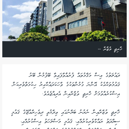
ޚާރިޖީ ވުޒާރާ --
ދައުލަތުގެ އިސް މަޤާމުތައް ފުރުއްވާފައިވާ ބޭފުޅުން ބޭރު
ޤައުމުތަކާއެކު އޮންނަ ގުޅުންތަކުގެ ވާހަކަދައްކާއިރު ޙިކުމަތްތެރިކަން
އިސްކުރެއްވުމަށް ޚާރިޖީ ވުޒާރާއިން އެދިއްޖެއެވެ.
ޚާރިޖީ ވުޒާރާއިން ނެރުނު ބަޔާނުގައި ވިދާޅުވީ ދިވެހިރާއްޖޭގެ ޤައުމީ
ސިޔާދަތު ރައްކާތެރިކުރުމާއި، ޤައުމީ މަސްލަހަތު އިސްކުރުމާއި،