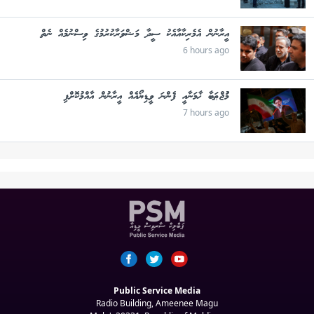
އީރާނުން އެމެރިކާއާއެކު ސީދާ މަޝްވަރާކުރުމުގެ ވިސްނުމެއް ނެތް
6 hours ago
މުުޖްޠަބާ ޚާމަނާއީ ފެންނަ ވީޑިޔޯއެއް އީރާނުން އާއްމުކޮށްފި
7 hours ago
Public Service Media
Radio Building, Ameenee Magu