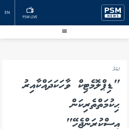
EN
PSM LIVE
ޚަބަރު
"ޑިޕްލޮމެޓިކް ވާހަކަދައްކާއިރު
ޙިކުމަތްތެރިކަން
އިސްކުރަންޖެހޭ"