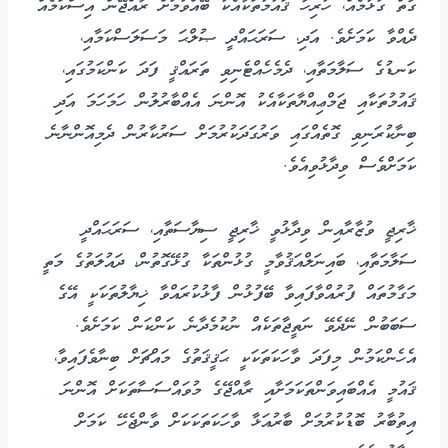
ގާތް ގުޅުމެއް، ހުރިހާ ޤައުމުތަކާއެކު ބޭއްވުމަށް ރާއްޖޭން އިސްކަމެއް
ދެއްވާ ކަމަށެވެ. އަދި، ސަރަޙައްދީ ޞުލްޙަ މަސަލަސްކަމާއި،
ކަނޑުގެ ސަލާމަތާއި، ދެމެހެއްޓެނިވި ތަރައްޤީ ފަދަ ކަންކަމުގައި،
ޤައުމުތަކާއި ޖަމްޢިއްޔާތަކާއެކު އޮންނަ އެއްބާރުލުން ހަމަހަމަ އަދި
ބިނާކުރަނިވި ގޮތެއްގައި ވަރުގަދަކުރުމަށް ސަރުކާރުން ދެމިއޮންނާނެ
ކަމަށްވެސް ވިދާޅުވިއެވެ.
ޚާރިޖީ ވުޒާރާއިން ވިދާޅުވީ ޚާރިޖީ ސިޔާސަތާއި، ސަރަޙައްދީ
ސަލާމަތާއި، ބައިނަލްއަޤުވާމީ ގުޅުންތަކާ ގުޅޭގޮތުން، ދައުލަތުގެ މަތީ
މަގާމުތައް ފުރުއްވާފައިވާ ބޭފުޅުން ފާޅުކުރައްވާ ޚިޔާލުތަކަކީ އޭގެ
ސަބަބުން ނޭދެވޭ ނަތީޖާތަކެއް ނުކުމެދާނެ ކަންކަން ކަމަށެވެ.
އެހެންކަމުން މިފަދަ ވާހަކަތަކަކީ ޙަޤީޤަތުގެ މައްޗަށް ބިނާވެފައިވާ،
ޤައުމީ އެއްބައިވަންތަކަމަށާއި ރާއްޖޭގެ މުވައްސަސާތަކަށް އޮންނަ
އިތުބާރު ބޮޑުކުރުމަށް ބާރުއަޅާ ވާހަކަތަކަކަށް ވާންޖެހޭ ކަމަށް