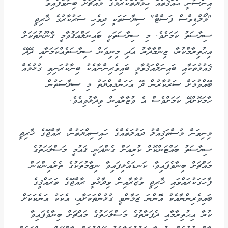
އިންސާނީ ޙައްޤުތައް ޙިމާޔަތްކުރުމުގެ މައްޗަށް ބިނާވެފައިވާ
"މޯލްޑިވްސް ފަސްޓް" ސިޔާސަތަކީ ދިވެހި ސަރުކާރުގެ ޚާރިޖީ
ސިޔާސަތު ކަމަށެވެ. މި ސިޔާސަތަކީ ބައިނަލްއަޤުވާމީ ޤާނޫނުތަކަށް
އިޙުތިރާމްކުރާ، ޒިންމާދާރު އަދި މިނިވަން ސިޔާސަތެއްކަމަށާއި ދޭދޭ
ޤައުމުތަކާއި ބައިނަލްއަޤުވާމީ ބައިވެރިންނާއެކު ބިނާކުރަނިވި ގުޅުމެއް
ބޭއްވުމަށް ސަރުކާރުން ދޭ އަހަންމިއްޔަތު މި ސިޔާސަތުން
ހާމަކޮށްދޭ ކަމަށްވެސް އެ ވުޒާރާއިން ވިދާޅުވިއެވެ.
މިނިވަން މުސްތަޤިއްލު ދައުލަތެއްގެ ހައިސިއްޔަތުން، ރާއްޖޭގެ ޚާރިޖީ
ސިޔާސަތު ބައްޓަންކޮށް ކުރިއަށް ގެންދަނީ ޤައުމީ މަސްލަހަތުގެ
މައްޗަށް ބިނާވެފައިވާ، ކަނޑައެޅިފައިވާ ނިޒާމުތަކުގެ ތެރެއިންކަން
ފާހަގަކުރައްވައި ޚާރިޖީ ވުޒާރާއިން ވިދާޅުވީ ރާއްޖޭގެ ތަރައްޤީގެ
ބައިވެރިންނާއެކު އޮންނަ ޒަމާންވީ ގުޅުންތަކަށާއި، އެކަކު އަނެކަކަށް
ކުރާ އިޙުތިރާމާއި ދެފަރާތުގެ މަސްލަހަތުގެ މައްޗަށް ބިނާވެފައިވާ