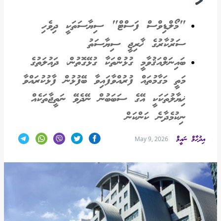
"މޯލްޑިވްސް ފަސްޓް" ސިޔާސަތަކީ ދިވެހި
ސަރުކާރުގެ ޚާރިޖީ ސިޔާސަތު
ބައިނަލްއަޤުވާމީ ގުޅުންތަކާ ގުޅޭގޮތުން، ދައުލަތުގެ
މަތީ މަގާމުތައް ފުރުއްވާފައިވާ ބޭފުޅުން ފާޅުކުރައްވާ
ޚިޔާލުތަކަކީ އޭގެ ސަބަބުން ނޭދެވޭ ނަތީޖާތަކެއް
ނިކުމެދާނެ ކަންކަން
އިދުހާމް ނައީމް
May 9, 2026