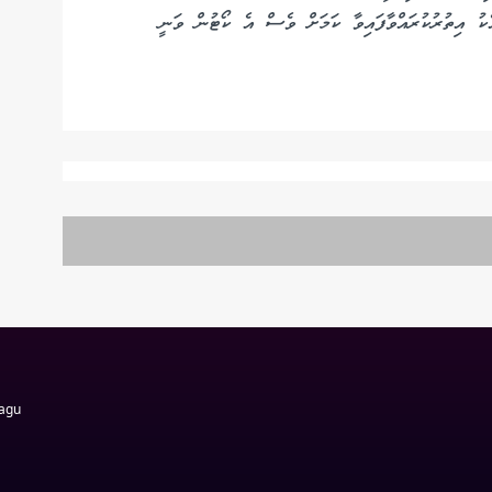
އެކު އިތުރުކުރައްވާފައިވާ ކަމަށް ވެސް އެ ކޯޓުން ވަނީ
Magu