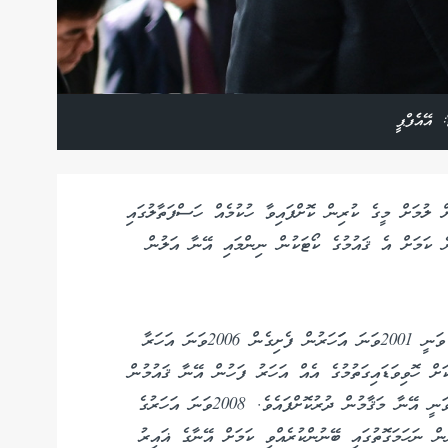
: އޭއެފްޕީ
ް ލުމަށް މީގެ ކުރިން ކޮށްފައިވާ ހުކުމެއް ހަސްފަތާލުގައި
ނެ ކަމަށް އެ ޤައުމުގެ ކޯޓަކުން ނިންމައި އޭނާ އަލުން
ތަކްސިން ތައިލެންޑުގެ ބޮޑުވަޒީރުގެ މަޤާމު ފުރުއްވާފައި ވަނީ 2001ވަނަ އަަހަރުން ފެށިގެން 2006ވަނަ އަހަރާ
ަ ދައުރަކަށް ހޮވިވަޑައިގަތުމުގެ އެއް އަހަރު ފަހުން އޭނާ ޤައުމުން
ބޭރުގައި ހުންނަވަނިކޮށް އެ ޤައުމުގެ އަސްކަރިއްޔާއިން ވަނީ އޭނާ މަޤާމުން ދުރުކޮށްފައެވެ. 2008ވަނަ އަހަރުގެ
ން ނަހަމަގޮތުގައި ބޭނުންކުރެއްވި ކަމަށް އޭނާގެ ޣައިރު