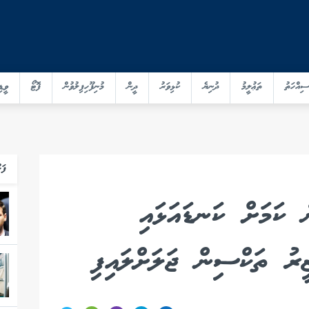
ސިއްހަތު
ތަޢުލީމު
ދުނިޔެ
ކުޅިވަރު
ދީން
މުނިފޫހިފިލުވުން
ފޮޓޯ
ވީޑި
ފަހ
ެ ކަމަށް ކަނޑައަޅައި
ޒީރު ތަކްސިން ޖަލަށްލައިފި