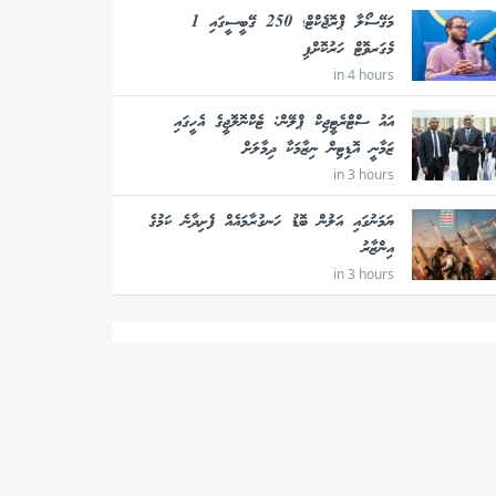
މަގޭސޯލާ ޕްރޮޖެކްޓް؛ 250 ގޭބީސީގައި 1
މެގަރވޮޓް ހަރުކޮށްފި
in 4 hours
އައު ސްޓްރެޓީޖިކް ޕްލޭން: ޓެކްނޮލޮޖީގެ އެހީގައި
ޒަމާނީ އޮޑިޓިން ނިޒާމަކާ ދިމާލަށް
in 3 hours
ޔަމަނުގައި އަލުން ބޮޑު ހަނގުރާމައެއް ފެށިދާނެ ކަމުގެ
އިންޒާރު
in 3 hours