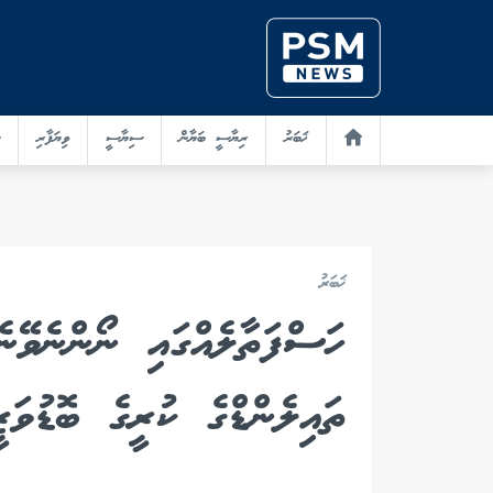
ޚަބަރު
ރިޔާސީ ބަޔާން
ސިޔާސީ
ވިޔަފާރި
ޚަބަރު
ހަސްފަތާލެއްގައި ނޯންނެވޭނ
ތައިލެންޑްގެ ކުރީގެ ބޮޑުވަ