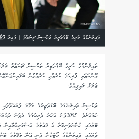
ތައިލެންޑުގެ ކުރީގެ ބޮޑުވަޒީރު ތަކްސިން ޗިނަވާތު | ފައިލް ފޮޓޯ
ތައިލެންޑުގެ ކުރީގެ ބޮޑުވަޒީރު ތަކްސިން ޗަނަވާތު ޖަލަށ
އޮންނަވައި ފުރިހަމަ ކުރެއްވި ކުރެއްވުން ބަލައިނުގަނެވޭ
ޖަލަށް ލައިފިއެވެ.
ހަމައަށެވެ. 2005ވަނަ އަހަރު ވެރިކަމުގެ ދެވަނ
ތެރޭގައި ތައިލެންޑުގެ ކޯޓަކުން ވަނީ އޭނާ މަޤާމުގެ ބޭނު