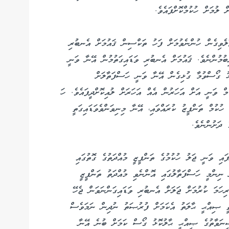
 ލުމަށް ހުކުމްކޮށްފައެވެ.
ވާލެވިގެން ހުންނެވުމަށް ފަހު ތަކްސިން ޤައުމަށް އެނބުރި
ުމުންނެވެ. ޤައުމަށް އެނބުރި ވަޑައިގަތުމުން އޭނާ ވަނީ
ޅު ގޯސްވުމާ ގުޅިގެން އޭނާ ވަނީ ހަސްފަތާލަށް
މް ވަނީ އަށް އަހަރުން އެއް އަހަރަށް ލުއިކޮށްދީފައެވެ. ހަ
ުކުމް ތަންފީޒު ކުރައްވައި، އޭނާ މިނިވަންވެވަޑައިގަތީ
ައި ވަނީ ޖަލު ހުކުމުގެ ތަންފީޒީ މުއްދަތުގެ ގޮތުގައި
ް ނިންމީ ހަސްފަތާލުގައި އޮންނެވި މުއްދަތު ތަންފީޒީ
ރިހަމަ ކުރުމަށް ޖަލަށް އެނބުރި ވަޑައިގަންނަވަން ޖެހޭ
ވާތީ ޞިއްޙީ ޙާލަތު އެކަމަށް ފުރުޞަތު ނުދިން ނަމަވެސް
ިނަވާތުގެ ޞިއްޙީ ޙާލުކޮޅު ގޯސް ކަމަށް ބުނެ އޭނާ