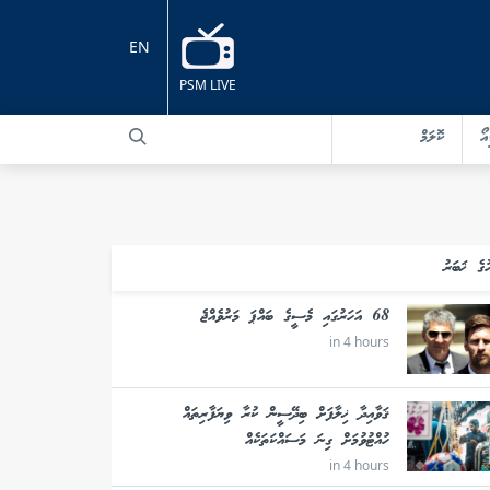
EN
PSM LIVE
އޯ
ކޮލަމް
ުގެ ޚަބަރު
68 އަހަރުގައި މެސީގެ ބައްޕަ މަރުވެއްޖެ
in 4 hours
ޤަވާއިދާ ޚިލާފަށް ބިދޭސީން ކުރާ ވިޔަފާރިތައް
ހުއްޓުވުމަށް ގިނަ މަސައްކަތަކެއް
in 4 hours