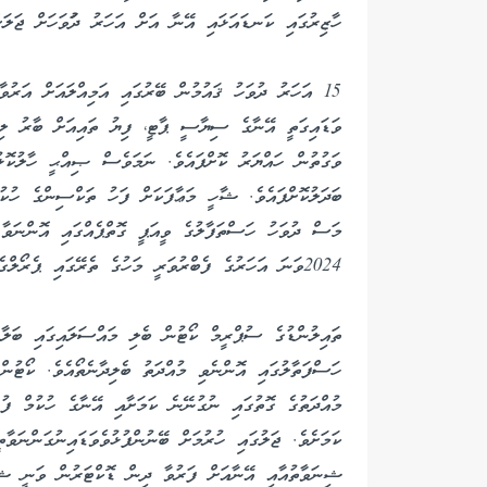
ހާޒިރުގައި ކަނޑައަޅައި އޭނާ އަށް އަހަރު ދުަވަހަށް ޖަލަށް
15 އަހަރު ދުވަހު ޤައުމުން ބޭރުގައި އަމިއްލައަށް އަރު
ވަޑައިގަތީ އޭނާގެ ސިޔާސީ ޕާޓީ، ފިޔު ތައިއަށް ބާރު ލިބ
ވަގުތުން ހައްޔަރު ކޮށްފައެވެ. ނަމަވެސް ޞިއްޙީ ހާލުކޮ
ބަދަލުކޮށްފައެވެ. ޝާހީ މަޢާފަކަށް ފަހު ތަކްސިންގެ ހުކު
މަސް ދުވަހު ހަސްތަފާލުގެ ވީއަޕީ ގޮތްޕެއްގައި އޮންނަވާ ހ
2024ވަނަ އަހަރުގެ ފެބްރުވަރީ މަހުގެ ތެރޭގައި ޕެރޯލްގެ ދަށުންނެވެ.
ތައިލުންޑުގެ ސުޕްރީމް ކޯޓުން ބެލި މައްސަލައިގައި ބަލާފ
ހަސްފަތާލުގައި އޮންނެވި މުއްދަތު ބެލިދާނެތޯއެވެ. ކޯޓުނ
މުއްދަތުގެ ގޮތުގައި ނުގުނޭނެ ކަމަށާއި އޭނާގެ ހުކުމް ފު
ކަމަށެވެ. ޖަލުގައި ހުރުމަށް ބޭނުންފުޅުވެވަޑައިނުގަންނަ
ޝިނަވާތުއާއި އޭނާއަށް ފަރުވާ ދިން ޑޮކްޓަރުން ވަނީ ޝ