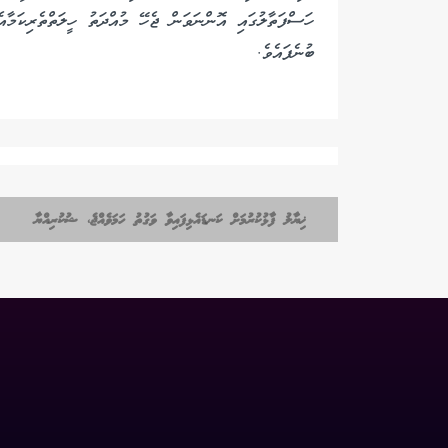
ހަސްފަތާލުގައި އޮންނަވަން ޖެހޭ މުއްދަތު ހީލަތްތެރިކަމާ
ބުނެފައެވެ.
ޚިޔާލު ފާޅުކުރުމަށް ކަނޑައެޅިފައިވާ ވަގުތު ހަމަވެއްޖެ، ޝުކުރިއްޔާ