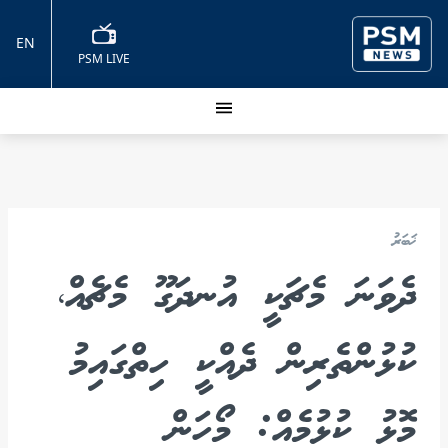
EN
PSM LIVE
ޚަބަރު
ދެވަނަ މެޗަކީ އުނދަގޫ މެޗެއް،
ކުޅުންތެރިން ދެއްކީ ހިތްގައިމު
މޮޅު ކުޅުމެއް: މޯހަން