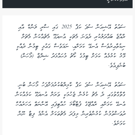
ސައުތު އޭޝިއަން ސުޕަ ކަޕް 2025 ގައި ސްރީ ލަންކާ އާއި
ރާއްޖެ ބައްދަލުކުރި ދެވަނަ މެޗަކީ އުނދަގޫ މެޗެއްކަން މެޗަށް
ނިކުތްއިރުވެސް އެނގޭ ކަމަށާއި، ނަމަވެސް ގައުމީ ޓީމުން ދެއްކީ
މޮޅު ކުޅުމެއް ކަމަށް ޓީމުގެ ކޯޗު މުޙައްމަދު ޝިޔާޒް (މޯހަން)
ބުނެފިއެވެ.
ސައުތު އޭޝިއަން ސުޕަ ކަޕް ކާމިޔާބުކުރުމަށްފަހު މޯހަން ބުނީ
ގާތްގާތުގައި ދެ މެޗު ކުޅެން ޖެހުމަކީ ވަރަށް އުނދަގޫ ކަމެއްކަން
އެނގޭ ކަމަށާއި ރާއްޖޭގެ ފުޓްބޯޅަ ހުއްޓިފައި އޮންނަތާ އަހަރެއްހާ
ދުވަސްވުމުން ކުޅުންތެރިން މިފަދަ މެޗުތަކަށް އެންމެ ފިޓް ނޫން
ކަމަށެވެ.