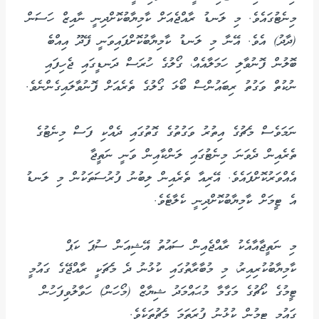
މިނެޓުގައެވެ. މި ލަނޑު ރާއްޖެއަށް ކާމިޔާބުކޮށްދިނީ ނާއިޒް ހަސަން
(ދާދު) އެވެ. އޭނާ މި ލަނޑު ކާމިޔާބުކޮށްފައިވަނީ ފޭދޫ އިއްބެ
ބޮލުން ފޮނުވާލި ހަމަލާއެއް، ގޯލުގެ ހުރަސް ދަނޑީގައި ޖެހިފައި
ނުކުތް ވަގުތު ރިބައުންސް ބޯޅަ ގޯލުގެ ތެރެއަށް ފޮނުވާލައިގެންނެވެ.
ނަމަވެސް މެޗުގެ އިތުރު ވަގުތުގެ ގޮތުގައި ދެއްކި ފަސް މިނެޓުގެ
ތެރެއިން ދެވަނަ މިނެޓުގައި ލަންކާއިން ވަނީ ނަތީޖާ
އެއްވަރުކޮށްފައެވެ. އޭރިއާ ތެރެއިން ލިބުނު ފުރުސަތަކުން މި ލަނޑު
އެ ޓީމަށް ކާމިޔާބުކޮށްދިނީ ކެލާޓެވެ.
މި ނަތީޖާއާއެކު ރާއްޖެއިން ސައުތު އޭޝިއަން ސުޕަ ކަޕް
ކާމިޔާބުކުރިއިރު، މި މުބާރާތުގައި ކުޅުނު ދެ މެޗަކީ ރާއްޖޭގެ ގައުމީ
ޓީމުގެ ކޯޗުގެ މަގާމާ މުޙައްމަދު ޝިޔާޒް (މޯހަން) ހަވާލުވިފަހުން
ގައުމީ ޓީމުން ކުޅުނު ފުރަތަމަ މެޗުތަކެވެ.