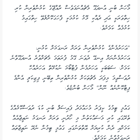
މޯހަން ބުނީ އުނދަގޫ މެޗެއްނަމަވެސް ރާއްޖޭގެ ކުޅުންތެރިން ކުރި
ހިތްވަރަކީ އަދި ދެއްކި މޮޅު ކުޅުމަކީ ފާހަގަކޮށްލެވޭ ހިތްގައިމު
ކުޅުމެއް ކަމަަށެވެ.
"އަހަރުމެންގެ ކުޅުންތެރިން ވަރަށް ރަނގަޅަށް ކުޅުނީ.
އަހަރުމެންނަށް އިނގޭ ދެވަނަ ގޭމު ފުރަތަމަ މެޗަށްވުރެ އުނދަގޫވާނެ
ކަމަށް. ސަބަބަކީ އަހަރުމެން ފުޓްބޯޅަ ނުކުޅޭތާ އަހަރެއްހާ
ދުވަސްވީމަ މިފަދަ މެޗުތަކަށް ކުޅުންތެރިން ތިބޭނީ ފިޒިކަލީ އެންމެ
ފިޓްކޮންނެއް ނޫން" މޯހަން ބުންޏެވެ.
ގައުމީ ޓީމުގެ ކީޕަރު މުހައްމަދު ފައިސަލް ބުނީ ކުޑަ ދުވަސްކޮޅެއްގެ
ތެރޭގައި ކުރި މަސައްކަތުން މި ހޯދުނީ ވަރަށް ރަނގަޅު ނަތީޖާއެއް
ކަމަށާއި ދެން ކުރިޔަށް އޮތްތަނުގައި ގައުމީ ޓީމުން ނެރޭ ނަތީޖާތައް
ރަނގަޅުވާނެ ކަމަށެވެ.