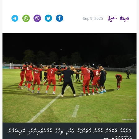
މަރިޔަމް ޝަނީޒާ
Sep 9, 2025
ލަންކާއާ ދެކޮޅަށް ކުޅުނު މެޗަށްފަހު ގައުމީ ޓީމުގެ ކުޅުންތެރިންނާއި އޮފިޝަލުން
އުފާފާޅުކުރަނީ ---