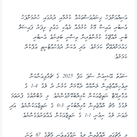
އަނިޔާއަށްފަހު ގިނަދުވަސްތަކެއް ކުޅުމާއި ދުރުގައި ހުރުމަށްފަހު
އެނބުރި އައިސް މޮޅު ކުޅުމެއް ދެއްކި ގައުމީ ކީޕަރު ފައިސަލް
ބުނީ ރާއްޖޭގެ ކުޅުންތެރިން ވިސްނީ ބަލިނުވެ އެނބުރި
ގައުމަށްދެވޭތޯ ކަމަށެވެ. އަދި އެކަން ދެމެހެއްޓުނީތީ އުފާކުރާ
ކަމަށެވެ.
‎ސައުތު އޭޝިއަން ސުޕަ ކަޕް 2025 ގެ ޗެމްޕިއަންކަން
ދިވެހިރާއްޖެއިން ލަންކާއާ ދެކޮޅަށް ކުޅުނު ދެ ލެގު 4-1 ގެ
އެގްރިގޭޓް ނަތީޖާއަކުން ކާމިޔާބުކޮށްގެންނެވެ. މި މުބާރާތުގެ ފުރަތަމަ
ލެގުގެ މެޗު ރާއްޖެއިން ކާމިޔާބުކުރީ 3-0 ގެ ނަތީޖާއަކުންނެވެ. އަދި
ދެވަނަ ލެގު ނިމުނީ 1-1 ގެ ނަތީޖާއަކުން އެއްވަރުވެގެންނެވެ.
މި މެޗުގައި ރާއްޖެއިން ލީޑު ނަގާފައިވަނީ މެޗުގެ 67 ވަނަ