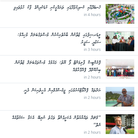
ހެނބަދޫއާއި ކެނދިކުޅުދޫގައި ތަރައްޤީކުރި ކުޑަކުދިންގެ ޕާކު ހުޅުވައިފި
in 4 hours
ލީޑަރޝިޕުގައި ޒުވާނުން ބާރުވެރިކުރުން މުސްތަޤުބަލަށް މުހިއްމު:
ސަޢުދީ ސަފީރު
in 3 hours
ޕްރެކްޓިސް ޕާލިމަންޓް ފޯ ޔޫތު: ޤައުމުގެ މުސްތަޤުބަލަށް ޒުވާނުން
ބިނާކޮށްދޭ ޕްރޮގްރާމެއް
in 2 hours
ރަށްތައް ޕްރޮމޯޓްކުރުމުގައި ޕީއެސްއެމްއިން އެހީތެރިކަން ދެނީ
in 2 hours
"މެޗަށް ތައްޔާރުވާން އެކަށީގެންވާ ވަގުތު ނުލިބޭ، އެކަމާ ޝަކުވާއެއް
ނެތް"
in 2 hours