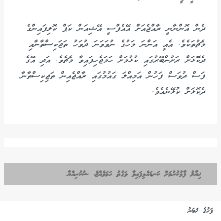
ދެން އޮންނާނީ ރާއްޖެއަށް އޭއެފްސީ އޭޝިއަން ކަޕް ކޮލިފައިންގެ
މެޗުތަކެވެ. އެއީ އަންނަ މަހުގެ ނުވަވަނަ ދުވަހު ތަޖަކިސްތާނާއި
ދެކޮޅަށް ރަށުންބޭރުގައި ކުޅުމަށް ހަމަޖެހިފައިވާ މެޗެވެ. އަދި އޭގެ
ފަސް ދުވަސް ފަހުން އަމިއްލަ ގައުމުގައި ރާއްޖެއިން ތަޖިކިސްތާނާ
ދެކޮޅަށް ކުޅޭނެއެވެ.
ޚިޔާލު ފާޅުކުރުމަށް ކަނޑައެޅިފައިވާ ވަގުތު ހަމަވެއްޖެ، ޝުކުރިއްޔާ
ފަހުގެ ޚަބަރު