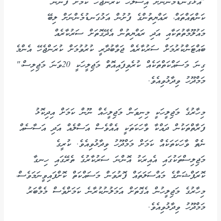
"އަޅުގަނޑުމެންނަށް އިސްލާހު ކުރަންޖެހޭ ކަމަށް ފެންނަ
ކަންތައްތައް، ރައްޔިތުންގެ ފުށުން އަޅުގަނޑުމެންނަށް ލިބޭ
މައުލޫމާތުތަކާއި އަދި ރައްޔިތުން އެދޭގޮތަށް ސަރުކާރެއް
ބައްޓަންކުރުމަށް ސަރުކާރެއް ޖަވާބުދާރީ ކުރުވުމަށް ކުރަންޖެހޭ އެންމެ
ގިނަ މަސައްކަތްތަކެއް ކުރެވިފައިއޮތް މަޖިލީހަކީ 20ވަނަ މަޖިލިސް،"
މަމްދޫހު ވިދާޅުވިއެވެ.
މިހާރުގެ މަޖިލީހަކީ މިނިވަން މަޖިލީހެއް ނޫން ކަމަށް އިދިކޮޅު
ފަރާތްތަކުން ދައްކާ ވާހަކަތަކީ އެއްވެސް އަސްލެއް އަދި އަސާސެއް
ނެތް ވާހަކަތަކެއް ކަމަށް މަމްދޫހު ވިދާޅުވިއެވެ. ކުރީގެ
މަޖިލިސްތަކުގައި އެއިރަކު އޮންނަ ސަރުކާރުގެ ތެރޭގައި ހިނގާ
ކޮރަަޕްޝަންގެ މައްސަލަތައް ފޮރުވަން މަސައްކަތް ކޮށްފައިވީނަމަވެސް،
މިހާރުގެ މަޖިލީހުން އެގޮތަށް އަމަލުނުކުރާނެ ކަމަށްވެސް މެމްބަރު
މަމްދޫހު ވިދާޅުވިއެވެ.