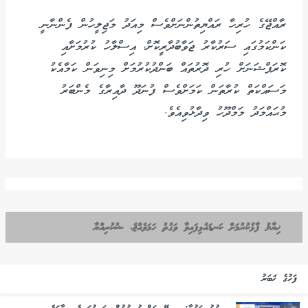
ރާއްޖޭގެ ހުރިހާ ރައްޔިތުންނަށްވެސް މިއަދު މަޖިލީހުން ފެންނާނީ
ކަންކަމުގައި ސަރުކާރު ޖަވާބުދާރީކޮށް، އިސްލާހު ކުރުމަށާއި
ކޮރަޕްޝަނަށް ހުރި ދޮރުތައް ބަންދުކުރުމަށް މިނިވަން ކަމާއެކު
މަސައްކަތް ކުރާތަން ކަމަށްވެސް ފުނަދޫ ދާއިރާގެ މެންބަރު
މުޙައްމަދު މަމްދޫހު ވިދާޅުވިއެވެ.
ޚިޔާލު ފާޅުކުރުމަށް ކަނޑައެޅިފައިވާ ވަގުތު ހަމަވެއްޖެ، ޝުކުރިއްޔާ
ފަހުގެ ޚަބަރު