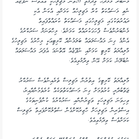
މެންބަރު މަމްދޫހު ވިދާޅުވީ 20ވަނަ މަޖިލީހަކީ އެއްވެސް ނުފޫޒެއް
ނެތި މަސައްކަތް ކުރާ މަޖިލީހެއް ކަމަށާއި އެކަން އެކި
ދައުރުތަކުގައި މަޖިލީހުގައި މަސައްކަތް ކުރައްވާފައިވާ
މެންބަރުންވެސް ފާހަގަކުރައްވާ ކަމަށެވެ. މިހާތަނަށް ސަރުކާރުގެ
އެންމެ ގިނަ މައްސަލަތައް ބަލަމުންދާ ކޮމިޓީއަކީ މިހާރުގެ މަޖިލީހުގެ
މާލިއްޔަތު ކޮމިޓީ ކަމަށާއި ނުފޫޒެއް އޮތްނަމަ އެފަދަ މައްސަލަތައް
ނުބެލޭނެ ކަމަށް އޭނާ ވިދާޅުވިއެވެ.
މާލިއްޔަތު ކޮމިޓީގެ އިތުރުން މަޖިލިސް ތެރެއިންވެސް ސަރުކާރު
ޖަވާބުދާރީ ކުރުވުމަށް ގިނަ މަސައްކަތްތަކެއް ކުރެވެމުންދާއިރު،
ވިހިވަނަ މަޖިލީހަކީ ވަޒީރުންނާއި ސަރުކާރުގެ ކުންފުނިތަކުގެ
އިސްވެރިން މަޖިލީހަށް ހާޒިރުކޮށްގެން ސުވާލުކޮށްފައިވާ މަޖިލިސް
ކަމަށްވެސް ވިދާޅުވިއެވެ.