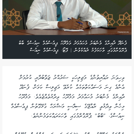
ފުނަދޫ ދާއިރާގެ މެންބަރު މުޙައްމަދު މަމްދޫހު ޕީއެސްއެމް ނިއުސްގެ ބާބު
ޕްރޮގްރާމުގައި ވާހަކަފުޅު ދެއްކެވުން | ފޮޓޯ: ޕީއެސްއެމް ނިއުސް
ވިހިވަނަ ރައްޔިތުންގެ މަޖިލީހަކީ ސަރުކާރު ޖަވާބުދާރީ ކުރުމަށް
އެންމެ ގިނަ މަސައްކަތްތަކެއް ކުރެވޭ މަޖިލިސް ކަމަށް، ފުނަދޫ
ދާއިރާގެ މެންބަރު މުޙައްމަދު މަމްދޫހު ވިދާޅުވެއްޖެއެވެ. މަމްދޫހު
މިހެން ވިދާޅުވީ ރާއްޖޭގެ ސިޔާސީ މަޝްރަހާ ގުޅޭގޮތުން ޕީއެސްއެމް
ނިއުސްގެ، "ބާބު" ޕްރޮގްރާމުގައި ވާހަކަދައްކަވަމުންނެވެ.