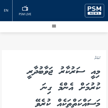
EN
PSM LIVE
ޚަބަރު
މިއީ ސަރުކާރު ޖަވާބުދާރީ
ކުރުމަށް އެންމެ ގިނަ
މަސައްކަތްތަކެއް ކުރެވޭ