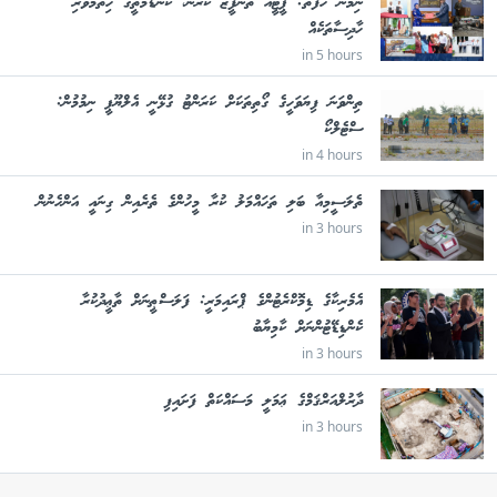
ނިމުނު ހަފުތާ: ޕީޓީއޭ ތަންފީޒު ކުރުން، ކަނޑުމަތީގެ ހިތާމަވެރި
ހާދިސާތަކެއް
in 5 hours
ތިންވަނަ ފިޔަވަހީގެ ގޯތިތަކަށް ކަރަންޓު ގުޅޭނީ އެލްޔޫޕީ ނިމުމުން:
ސްޓެލްކޯ
in 4 hours
ތެލަސީމިއާ ބަލި ތަހައްމަލު ކުރާ މީހުންގެ ތެރެއިން ގިނައީ އަންހެނުން
in 3 hours
އެމެރިކާގެ ޑިމޮކްރެޓުންގެ ޕްރައިމަރީ: ފަލަސްޠީނަށް ތާޢީދުކުރާ
ކެންޑިޑޭޓުންނަށް ކާމިޔާބު
in 3 hours
ދާރުލްއަރްޤަމްގެ ޢަމަލީ މަސައްކަތް ފަށައިފި
in 3 hours