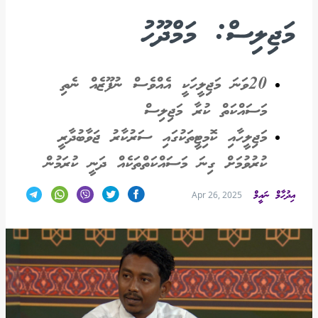
މަޖިލިސް: މަމްދޫހު
20ވަނަ މަޖިލީހަކީ އެއްވެސް ނުފޫޒެއް ނެތި
މަސައްކަތް ކުރާ މަޖިލިސް
މަޖިލީހާއި ކޮމިޓީތަކުގައި ސަރުކާރު ޖަވާބުދާރީ
ކުރުވުމަށް ގިނަ މަސައްކަތްތަކެއް ދަނީ ކުރަމުން
އިދުހާމް ނައީމް
Apr 26, 2025