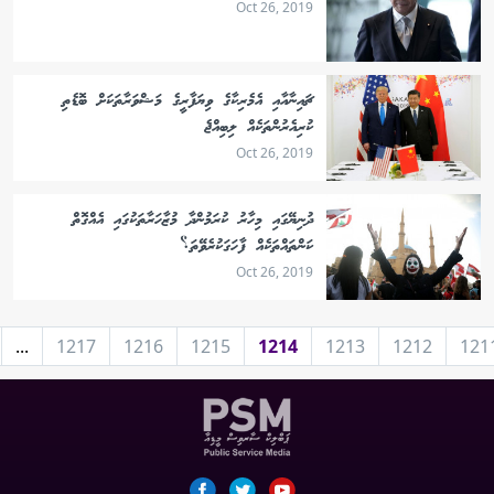
Oct 26, 2019
ޗައިނާއާއި އެމެރިކާގެ ވިޔަފާރީގެ މަޝްވަރާތަކަށް ބޮޑެތި
ކުރިއެރުންތަކެއް ލިބިއްޖެ
Oct 26, 2019
ދުނިޔޭގައި މިހާރު ކުރަމުންދާ މުޒާހަރާތަކުގައި އެއްގޮތް
ކަންތައްތަކެއް ފާހަގަކުރެވޭތަ؟
Oct 26, 2019
...
1217
1216
1215
1214
1213
1212
121