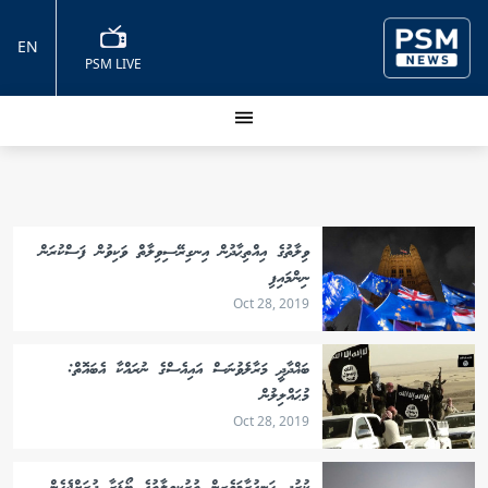
EN
PSM LIVE
ވިލާތުގެ އިއްތިޙާދުން އިނގިރޭސިވިލާތް ވަކިވުން ފަސްކުރަން
ނިންމައިފި
Oct 28, 2019
ބަޣްދާދީ މަރާލެވުނަސް އައިއެސްގެ ނުރައްކާ އެބައޮތް:
މުޙައްލިލުން
Oct 28, 2019