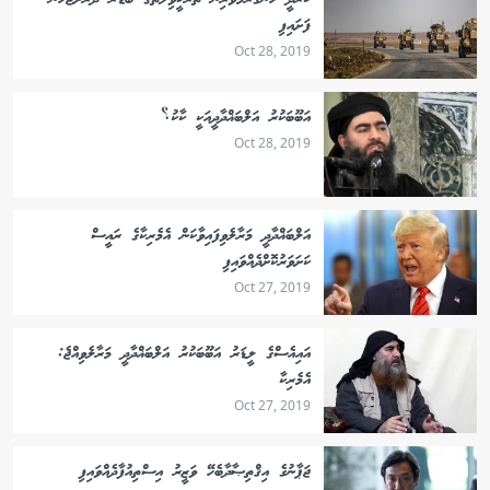
ކުރުދީ ހަނގުރާމަވެރިން ތުރުކީވިލާތުގެ ބޯޑަރާ ދުރަށްޖެހެން
ފަށައިފި
Oct 28, 2019
އަބޫބަކުރު އަލްބަޣްދާދީއަކީ ކާކު؟
Oct 28, 2019
އަލްބަޣްދާދީ މަރާލެވިފައިވާކަން އެމެރިކާގެ ރައީސް
ކަށަވަރުކޮށްދެއްވައިފި
Oct 27, 2019
އައިއެސްގެ ލީޑަރު އަބޫބަކުރު އަލްބަޣްދާދީ މަރާލެވިއްޖެ:
އެމެރިކާ
Oct 27, 2019
ޖަޕާނުގެ އިޤްތިޞާދާބެހޭ ވަޒީރު އިސްތިއުފާދެއްވައިފި