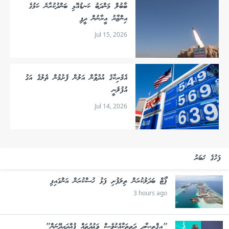
ބާބުލް މަންދަބު ކަނޑުއޮޅި ބަންދުކުރާނެ ކަމުގެ
އިންޒާރު އީރާނުން ދީފި
Jul 15, 2026
އެމެރިކާގެ އުދުވާން އަލުން ފެށުމުން ތެލުގެ އަގު
އުފުލެނީ
Jul 14, 2026
ފަހުގެ ޚަބަރު
ޕޯޓް ބަދަލުކުރަން ތިލަފުށި ފަޅު ހުސްކުރަން އަންގައިފި
3 hours ago
"އިޤްތިޞާދީ ދަތިތަކާއެކުވެސް ވަޢުދުތައް ފުއްދައިދޭނަން"