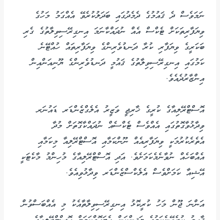
ނަމަވެސް ދެ ޤައުމުގެ ދެމެދުގައި ބަދަލުކުރެވޭ އެއްގަމު މަހުގެ
ވިޔަފާރިތަކަށް ޓެކްސް އެއް ނުދައްކާނަމަ އިނގިރޭސިވިލާތުގެ ގެރި
ބަކަރީގެ ވިޔަފާރި ކުރާ ދަނޑުވެރިންގެ ވިޔަފާރިތައް ހުއްޓޭނެ
ކަމުގައި އިނގިރޭސިވިލާތުގެ ޤައުމީ ދަނޑުވެރިންގެ ޔޫނިއަންއިން
އިންޒާރުދެއެވެ.
އޮސްޓްރޭލިއާގެ ކުރީގެ ޚާރިޖީ ވަޒީރު އެލެގްޒެންޑަރ ޑައުނަރ
ވިދާޅުވާގޮތުގައި އެއްވެސް ޓެކްސެއް ނުދައްކާގޮތަށް މުދާ
އެތެރެކުރުމަކީ ވިޔަފާރިއެއް ނޫންކަމާއި އޮސްޓްރޭލިއާ މިކަމާއި
އެއްބަހެއް ނުވާނެމެކަމަށެވެ. އަދި އޮސްޓްރޭލިއާގެ މުހިންމު މާކެޓަކީ
އޭޝިއާ ކަމަށްވެސް އެލެކްސްޒެންޑަރ ވިދާޅުވިއެވެ.
އަންނަ ޖޫން މަހު ކުރީކޮޅު އިނގިރޭސިވިލާތާއެކު މި އެއްބަސްވުން