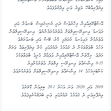
ޤާއިމު ކުރެވޭނެކަމުގެ ޔަޤީންކަން އެބައޮތްކަމަށް އޮސްޓްރޭލިއާގެ
ވިޔަފާރިއާބެހޭ ވަޒީރު ވަނީ ވިދާޅުވެފައެވެ.
އޮސްޓްރޭލިއާއިން މިހާރުވެސް ދަނީ މެޝިނަރީސް، ބަނގުރާ އަދި
ދަގަނޑު އިނގިރޭސިވިލާތަށް އެތެރެކުރަމުންނެވެ. އިނގިރޭސިވިލާތުން
އެތެރެކުރާ މައިގަނޑު މުދަލަކީ ކާރު، ބޭސް އަދި ބަނގުރަލެވެ.
މަހުގެ ބާވަތްތަކުން ދެ ޤައުމުގެ ދެމެދުގައި ކުރާ ވިޔަފާރިތައް ވަރަށް
މަދެވެ. މިގޮތުން އޮސްޓްރޭލިއާއިން އުފައްދާ ގެރީގެ ބާވަތްތަކުގެ
0.15 އިންސައްތަ އިނގިރޭސި ވިލާތަށް އެތެރެކުރާއިރު
ކަންބަޅިމަހުގެ 14 އިންސައްތަ އިނގިރޭސިވިލާތަށް އެތެރެކުރެއެވެ.
2019 އަދި 2020 ވަނަ އަހަރު 20.1 ބިލިއަން ޑޮލަރުގެ
ވިޔަފާރިވަނީ ދެ ޤައުމުގެ ދެމެދުގައި ވަނީ ބަދަލުކުރެވިފައެވެ.