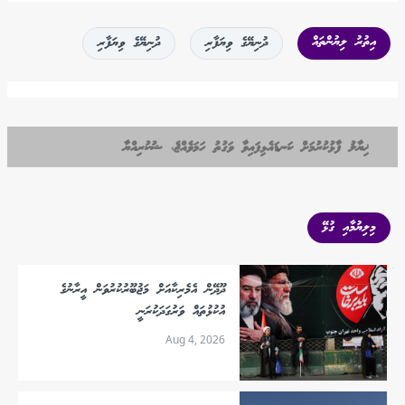
އިތުރު ލިޔުންތައް
ދުނިޔޭގެ ވިޔަފާރި
ދުނިޔޭގެ ވިޔަފާރި
ޚިޔާލު ފާޅުކުރުމަށް ކަނޑައެޅިފައިވާ ވަގުތު ހަމަވެއްޖެ، ޝުކުރިއްޔާ
މިލިޔުމާއި ގުޅޭ
ދޫދޭން އެމެރިކާއަށް މަޖުބޫރުކުރުވަން އީރާނުގެ
އުކުޅުތައް ވަރުގަދަކުރަނީ
Aug 4, 2026