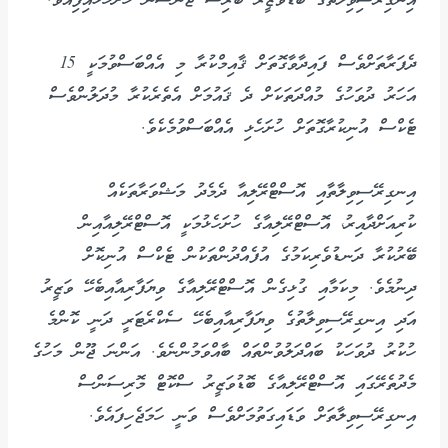
އިނގިރޭސިވިލާތުގެ ބޮޑުވަޒީރު ބޮރިސް ޖޯންސަން ހުށަހަޅައިފިއެވެ.
ދެފަރާތަށްވެސް ފައިދާވާގޮތަށް ޤާއިމްކުރާ މި އެއްބަސްވުމަކީ 15
އަހަރު ދުވަހުގެ މުއްދަތަކަށް ދެ ޤައުމަށް އެތެރެކުރާ މުދަލުންވެސް
ޓެކްސް އުނިކުރާގޮތަށް ހުށަހެޅި އެއްބަސްވުމެކެވެ.
އިނގިރޭސިވިލާތާއި އޮސްޓްރޭލިއާ ދެމެދު މަޝްވަރާތަކެއް
ކުރިއަށްދާއިރު، އޮސްޓްރޭލިއާގެ ހުށަހެޅުމަކީ އޮސްޓްރޭލިއާއިން
ބޭރުކުރާ ދަނޑުވެރިކަމުގެ އުފެއްދުންތަކުން ޓެކްސް އުނިކޮށް
ދިނުމެވެ. މިކަމާއި ގުޅިގެން އޮސްޓްރޭލިއާގެ ވިޔަފާރިއާއިބެހޭ ވަޒީރު
އަދި އިނގިރޭސިވިލާތުގެ ވިޔަފާރިއާއިބެހޭ ސެކްރެޓަރީ ދަނީ ކޮންމެ
ހުކުރު ދުވަހަކު ބައްދަލުވުންތައް ބާއްވަމުންނެވެ. އަންނަ ޖޫން މަހުގެ
މެދުތެރޭގައި އޮސްޓްރޭލިއާގެ ބޮޑުވަޒީރު ސްކޮޓް މޮރިސަންސް
އިނގިރޭސިވިލާތަށް ވަޑައިގަތުމަށްވެސް ވަނީ ހަމަޖެހިފައެވެ.