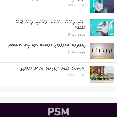
3 hours ago
"ޤައުމީ ވިސްނުން އިސްކުރާނަމަ، ފަނާކުރަނިވި ފިކުރަށް ޖާގައެއް
ނޯންނާނެ"
3 hours ago
ދިރުވާލައިގެން މަސްތުވާތަކެތި އެތެރެކުރަން އުޅުނު މީހަކު ހައްޔަރުކޮށްފި
3 hours ago
އިންޖިނޭރުންގެ އެވޯޑަށް ކުރިމަތިލުމުގެ ފުރުޞަތު ހުޅުވާލައިފި
4 hours ago