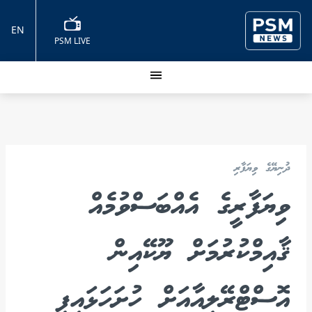
EN
PSM LIVE
ދުނިޔޭގެ ވިޔަފާރި
ވިޔަފާރީގެ އެއްބަސްވުމެއް
ޤާއިމްކުރުމަށް ޔޫކޭއިން
އޮސްޓްރޭލިއާއަށް ހުށަހަޅައިފި