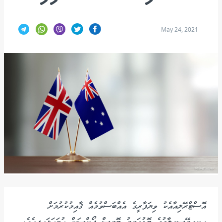
May 24, 2021
އޮސްޓްރޭލިއާއެކު ވިޔަފާރީގެ އެއްބަސްވުމެއް ޤާއިމުކުރުމަށް