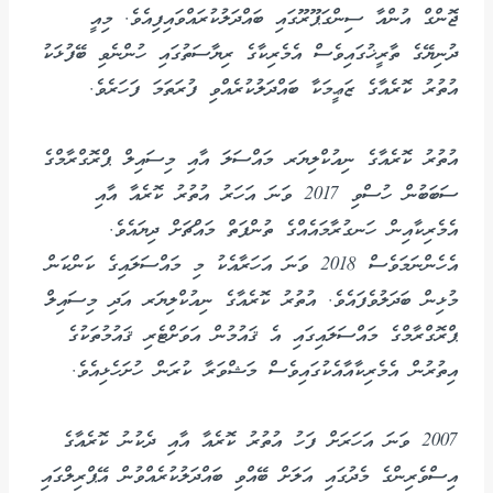
ޖޮންގް އުންއާ ސިންގަޕޫރޫގައި ބައްދަލުކުރައްވައިފިއެވެ. މިއީ
ދުނިޔޭގެ ތާރީޚުގައިވެސް އެމެރިކާގެ ރިޔާސަތުގައި ހުންނެވި ބޭފުޅަކު
އުތުރު ކޮރެއާގެ ޒަޢީމަކާ ބައްދަލުކުރެއްވި ފުރަތަމަ ފަހަރެވެ.
އުތުރު ކޮރެއާގެ ނިއުކްލިޔަރ މައްސަލަ އާއި މިސައިލް ޕްރޮގްރާމްގެ
ސަބަބުން ހުސްވި 2017 ވަނަ އަހަރު އުތުރު ކޮރެއާ އާއި
އެމެރިކާއިން ހަނގުރާމައެއްގެ ތުންފަތް މައްޗަށް ދިޔައެވެ.
އެހެންނަމަވެސް 2018 ވަނަ އަހަރާއެކު މި މައްސަލައިގެ ކަންކަން
މުޅިން ބަދަލުވެފައެވެ. އުތުރު ކޮރެއާގެ ނިއުކްލިޔަރ އަދި މިސައިލް
ޕްރޮގްރާމްގެ މައްސަލައިގައި އެ ޤައުމުން އަވަށްޓެރި ޤައުމުތަކުގެ
އިތުރުން އެމެރިކާއާއެކުގައިވެސް މަޝްވަރާ ކުރަން ހުށަހެޅިއެވެ.
2007 ވަނަ އަހަރަށް ފަހު އުތުރު ކޮރެއާ އާއި ދެކުނު ކޮރެއާގެ
އިސްވެރިންގެ މެދުގައި އަލަށް ބޭއްވި ބައްދަލުކުރެއްވުން އޭޕްރިލްގައި