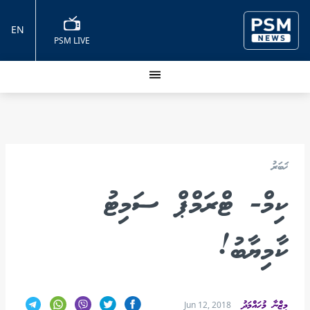
EN
PSM LIVE
ޚަބަރު
ކިމް- ޓްރަމްޕް ސަމިޓު
ކާމިޔާބު!
މިޒްނާ މުހައްމަދު
Jun 12, 2018