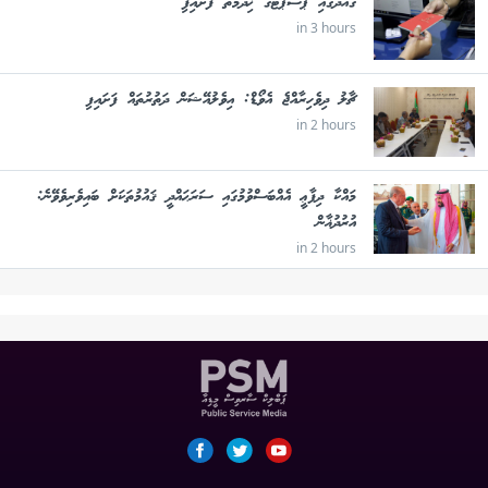
ގައްދޫގައި ޕާސްޕޯޓުގެ ޚިދުމަތް ފަށައިފި
in 3 hours
ޗާލު ދިވެހިރާއްޖެ އެވޯޑް: އިވެލުއޭޝަން ދަތުރުތައް ފަށައިފި
in 2 hours
މައްކާ ދިފާޢީ އެއްބަސްވުމުގައި ސަރަޙައްދީ ޤައުމުތަކަށް ބައިވެރިވެވޭނެ:
އުރުދުޣާން
in 2 hours