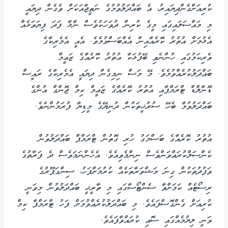
ކުރިއަށްގެންދިޔައިރު، އެ ބައްދަލުވުމުގެ ނަތީޖާއަކަށް ވެގެން ދިޔައީ
މި މައްސަލައިގައި މީގެ ކުރިން ދުވަހަކުވެސް ނާޅާ ފަދަ ފިޔަވަޅެއް
އެޅުމަށް އުތުރު ކޮރެއާއިން އެއްބަސްވުމެވެ. އެއީ އެމެރިކާގެ
ވެރިކަމުގައި ހުންނެވި ބޭފުޅަކާ އުތުރު ކޮރެއާގެ ޒަޢީމް
ބައްދަލުކުރެއްވުމެވެ. މޭ މަސް ނިމިގެން ދިޔައީ އެމެރިކާގެ ރައީސް
ޑޮނާލްޑް ޓްރަމްޕާއި އުތުރު ކޮރެއާގެ ޒަޢީމް ކިމް ޖޮންގް އުންގެ
ބައްދަލުވުމާ ބެހޭ ސުރުޚީތަކުން ދުނިޔޭގެ މީޑިޔާ ފުރަމުންނެވެ.
އުތުރު ކޮރެއާގެ ބަސްމަގު ހުރި ގޮތުން ޓްރަމްޕް ބައްދަލުވުން
ކެންސަލްކުރައްވަންވެސް ނިންމެވިއެވެ. އެހެންނަމަވެސް ދެ ފަރާތުގެ
ވަފުދުތަކުން ގިނަ މަޝްވަރާތަކެއް ކުރުމަށްފަހު، ސިންގަޕޫރުގެ
ރިސޯޓެއް ކަމަށްވާ ސެންޓޯސާގައި މި ތާރީޚީ ބައްދަލުވުން މިވަނީ
ކުރިއަށް ގެންގޮސްފައެވެ. މި ބައްދަލުކުރެއްވުމަށް ފަހު ޓްރަމްޕާ ކިމް
ވަނީ ލިޔުމެއްގައި ސޮއި ކުރައްވާފައެވެ.