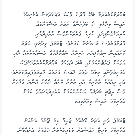
ބައްދަލުކުރެއްވުމާ ބެހޭ ގޮތުން ވާހަކަ ދައްކަވަމުން އެމެރިކާގެ
ރައީސް ވިދާޅުވީ، ދެ ބޭފުޅުންގެ ދެމެދު މަޝްވަރާތައް
ކުރިއަށްގެންދިޔައީ ހުރިހާ ފަރާތަކުންވެސް އުއްމީދުކުރި
ގޮތަށްވުރެވެސް ރަނގަޅަށް ކަމަށެވެ. ޓްރަމްޕް ވިދާޅުވީ، އުތުރު
ކޮރެއާއިން ނިއުކްލިޔަރ ހަތިޔާރު ނައްތާލުމުގެ މަސައްކަތްތައް ދާދި
އަވަހަށް ފައްޓާނެކަމަށާއި ބުދަ ދުވަހުގެ ބައްދަލުކުރެއްވުމަށްފަހު،
އެމަނިކުފާނާއި ކިމްއާ ދެމެދު ޚާއްޞަ ގުޅުމެއް ޤާއިމުވެފައިވާކަމަށެވެ.
އަދި މިއާއެކު އެމެރިކާ އާއި އުތުރު ކޮރެއާ ދެމެދު އޮންނަ ގުޅުމަށް
ވެސް އީޖާބީ ބަދަލެއް އަންނާނެކަމަށް އުއްމީދުކުރައްވާ ކަމަށް
އެމެރިކާގެ ރައީސް ވިދާޅުވިއެވެ.
ޓްރަމްޕް ވަނީ އުތުރު ކޮރެއާގެ ޒަޢީމް ކިމް ޖޮންގް އުންއަށް
އެމެރިކާގެ ވައިޓް ހައުސްއަށް ވަޑައިގަތުމަށް ދައުވަތު އަރުއްވާނެ