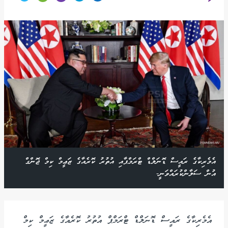
އެމެރިކާގެ ރައީސް ޑޮނަލްޑް ޓްރަމްޕާއި އުތުރު ކޮރެއާގެ ޒަޢީމް ކިމް ޖޮންގް
އުން ސަލާންކުރައްވަނީ-
އެމެރިކާގެ ރައީސް ޑޮނަލްޑް ޓްރަމްޕް އުތުރު ކޮރެއާގެ ޒަޢީމް ކިމް