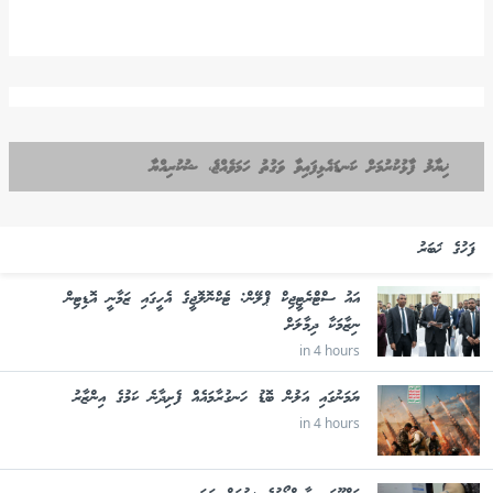
ޚިޔާލު ފާޅުކުރުމަށް ކަނޑައެޅިފައިވާ ވަގުތު ހަމަވެއްޖެ، ޝުކުރިއްޔާ
ފަހުގެ ޚަބަރު
އައު ސްޓްރެޓީޖިކް ޕްލޭން: ޓެކްނޮލޮޖީގެ އެހީގައި ޒަމާނީ އޮޑިޓިން
ނިޒާމަކާ ދިމާލަށް
in 4 hours
ޔަމަނުގައި އަލުން ބޮޑު ހަނގުރާމައެއް ފެށިދާނެ ކަމުގެ އިންޒާރު
in 4 hours