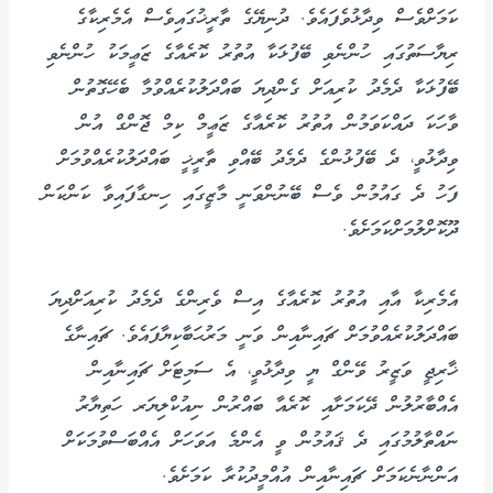
ކަމަށްވެސް ވިދާޅުވެފައެވެ. ދުނިޔޭގެ ތާރީޚުގައިވެސް އެމެރިކާގެ
ރިޔާސަތުގައި ހުންނެވި ބޭފުޅަކާ އުތުރު ކޮރެއާގެ ޒަޢީމަކު ހުންނެވި
ބޭފުޅަކާ ދެމެދު ކުރިއަށް ގެންދިޔަ ބައްދަލުކުރެއްވުމާ ބެހޭގޮތުން
ވާހަކަ ދައްކަވަމުން އުތުރު ކޮރެއާގެ ޒަޢީމް ކިމް ޖޮންގް އުން
ވިދާޅުވީ، ދެ ބޭފުޅުންގެ ދެމެދު ބޭއްވި ތާރީޚީ ބައްދަލުކުރެއްވުމަށް
ފަހު ދެ ގައުމުން ވެސް ބޭނުންވަނީ މާޒީގައި ހިނގާފައިވާ ކަންކަން
ދޫކޮށްލުމަށްކަމަށެވެ.
އެމެރިކާ އާއި އުތުރު ކޮރެއާގެ އިސް ވެރިންގެ ދެމެދު ކުރިއަށްދިޔަ
ބައްދަލުކުރެއްވުމަށް ޗައިނާއިން ވަނީ މަރުޙަބާކިޔާފައެވެ. ޗައިނާގެ
ޚާރިޖީ ވަޒީރު ވޭންގް ޔީ ވިދާޅުވީ، އެ ސަމިޓަށް ޗައިނާއިން
އެއްބާރުލުން ދޭކަމަށާއި ކޮރެއާ ބައްރުން ނިއުކްލިޔަރ ހަތިޔާރު
ނައްތާލުމުގައި ދެ ޤައުމުން ވީ އެންމެ އަވަހަށް އެއްބަސްވުމަކަށް
އަންނާނެކަމަށް ޗައިނާއިން އުއްމީދުކުރާ ކަމަށެވެ.