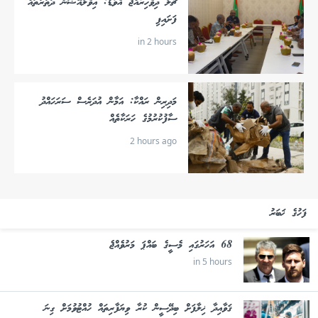
ޗާލު ދިވެހިރާއްޖެ އެވޯޑް: އިވެލުއޭޝަން ދަތުރުތައް
ފަށައިފި
in 2 hours
މަދިރިން ރައްކާ: އަމާން އުދަރެސް ސަރަހައްދު
ސާފުކުރުމުގެ ހަރަކާތެއް
2 hours ago
ފަހުގެ ޚަބަރު
68 އަހަރުގައި މެސީގެ ބައްޕަ މަރުވެއްޖެ
in 5 hours
ޤަވާއިދާ ޚިލާފަށް ބިދޭސީން ކުރާ ވިޔަފާރިތައް ހުއްޓުވުމަށް ގިނަ