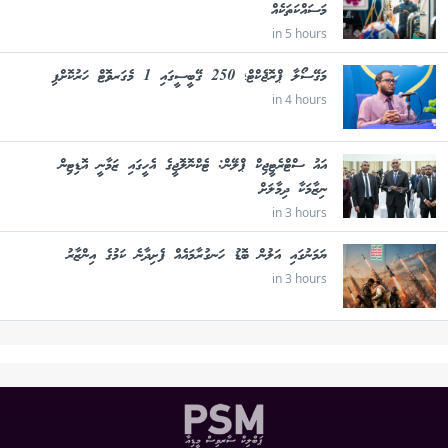
މަސައްކަތަކެއް
in 5 hours
މަގޭސޯލާ ޕްރޮޖެކްޓް؛ 250 ގޭބީސީގައި 1 މެގަރވޮޓް ހަރުކޮށްފި
in 4 hours
އައު ސްޓްރެޓީޖިކް ޕްލޭން: ޓެކްނޮލޮޖީގެ އެހީގައި ޒަމާނީ އޮޑިޓިން
ނިޒާމަކާ ދިމާލަށް
in 3 hours
ޔަމަނުގައި އަލުން ބޮޑު ހަނގުރާމައެއް ފެށިދާނެ ކަމުގެ އިންޒާރު
in 3 hours