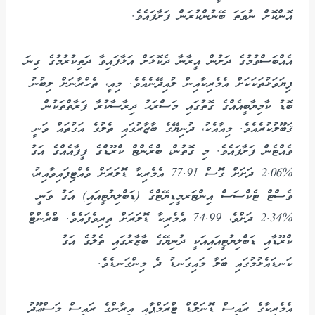
އޮންކޮށް ނުވަތަ ބޭނުންކުރަން ފަށާފައެވެ.
އެއްބަސްވުމުގެ ދަށުން އީރާނާ ދެކޮޅަށް އަޅާފައިވާ ދަތިކުރުމުގެ ގިނަ
ފިޔަވަޅުތަކަކަށް އެމެރިކާއިން ލުއިދޭނެއެވެ. މިއީ، ތެހްރާނަށް ލިބުނު
ބޮޑު ކާމިޔާބީއެއްގެ ގޮތުގައި މަސްރަޙު ދިރާސާކުރާ ފަރާތްތަކުން
ޤަބޫލުކުރެއެވެ. މިއާއެކު، ދުނިޔޭގެ ބާޒާރުގައި ތެލުގެ އަގުތައް ވަނީ
ވެއްޓެން ފަށާފައެވެ. މި ގޮތުން، ބްރެންޓް ކްރޫޑްގެ ފީފާއެއްގެ އަގު
%2.06 ދަށަށް ގޮސް 77.91 އެމެރިކާ ޑޮލަރަށް ވެއްޓިފައިވާއިރު،
ވެސްޓް ޓެކްސަސް އިންޓަރމީޑިޔޭޓްގެ (ޑަބްލިޔުޓީއައި) އަގު ވަނީ
%2.34 ދަށްވެ، 74.99 އެމެރިކާ ޑޮލަރަށް ތިރިވެފައެވެ. ބްރެންޓް
ކްރޫޑާއި ޑަބްލިޔުޓީއައިއަކީ ދުނިޔޭގެ ބާޒާރުގައި ތެލުގެ އަގު
ކަނޑައެޅުމުގައި ބަލާ މައިގަނޑު ދެ މިންގަނޑެވެ.
އެމެރިކާގެ ރައީސް ޑޮނަލްޑް ޓްރަމްޕާއި އީރާންގެ ރައީސް މަސްޢޫދު