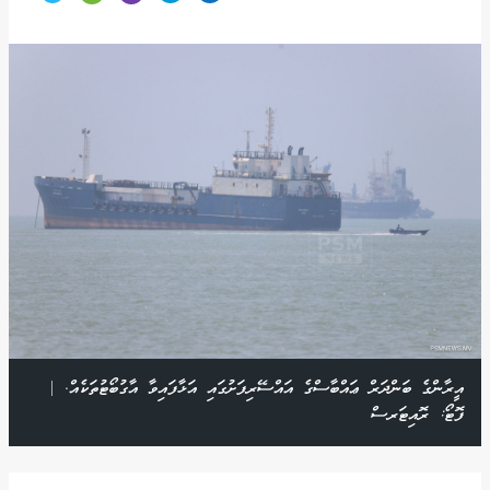
އީރާންގެ ބަންދަރް ޢައްބާސްގެ އައްސޭރިފަށުގައި އަޅާފައިވާ އާގުބޯޓުތަކެއް. |
ފޮޓޯ: ރޮއިޓަރސް