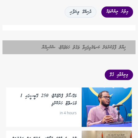
އިތުރު ލިޔުންތައް
ދުނިޔޭގެ ވިޔަފާރި
ޚިޔާލު ފާޅުކުރުމަށް ކަނޑައެޅިފައިވާ ވަގުތު ހަމަވެއްޖެ، ޝުކުރިއްޔާ
މިލިޔުމާއި ގުޅޭ
މަގޭސޯލާ ޕްރޮޖެކްޓް؛ 250 ގޭބީސީގައި 1
މެގަރވޮޓް ހަރުކޮށްފި
in 4 hours