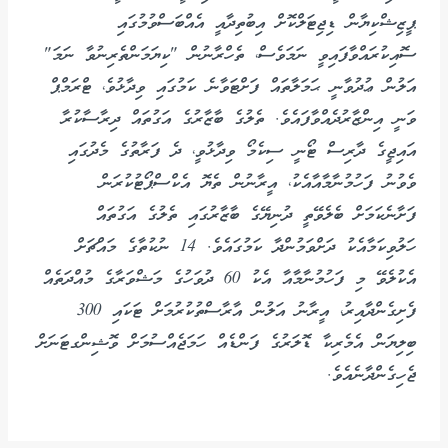
ޕީޒިޝްކިޔާން ޑިޖިޓަލްކޮށް އިބުތިދާއީ އެއްބަސްވުމުގައި
ސޮއިކުރައްވާފައިވީ ނަމަވެސް، ތެހްރާނުން "ކިޔަމަންތެރިނުވާ ނަމަ"
އަލުން ޢުދުވާނީ ޙަމަލާތައް ފަށްޓަވާނެ ކަމުގައި ވިދާޅުވެ، ޓްރަމްޕް
ވަނީ އިންޒާރުދެއްވާފައެވެ. ތެލުގެ ބާޒާރުގެ އަގުތައް ދިރާސާކުރާ
އައިޖީގެ ދާރިސް ޓޯނީ ސިކެމޯ ވިދާޅުވީ، ދެ ފަރާތުގެ މެދުގައި
ވެވުނު ފަހުމުނާމާއާއެކު، އީރާނުން ތެޔޮ އެކްސްޕޯޓުކުރަން
ފަށާނެކަމަށް ބެލެވޭތީ ދުނިޔޭގެ ބާޒާރުގައި ތެލުގެ އަގުތައް
ހަލުވިކަމާއެކު ދަށްވަމުންދާ ކަމުގައެވެ. 14 ނުކުތާގެ މައްޗަށް
އެކުލެވޭ މި ފަހުމުނާމާއާ އެކު 60 ދުވަހުގެ މަޝްވަރާގެ މުއްދަތެއް
ފެށިގެންދާއިރު، އީރާނު އަލުން އާރާސްތުކުރުމަށް ޓަކައި 300
ބިލިޔަން އެމެރިކާ ޑޮލަރުގެ ފަންޑެއް ހަމަޖެއްސުމަށް ވޮޝިންގޓަނަށް
ޖެހިގެންދާނެއެވެ.