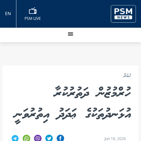
EN
PSM LIVE
ޚަބަރު
ހުރްމުޒުން ދަތުރުކުރާ
އުޅަނދުތަކުގެ ޢަދަދު އިތުރުވަނީ
Jun 18, 2026