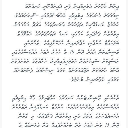
އީރާނާ ދެކޮޅަށް އެމެރިކާއިން ފެށި ޣައިރުޤާނޫނީ ހަނގުރާމަ
ނިމުމަކަށް ގެނައުމުގެ އިބުތިދާއީ އެއްބަސްވުމުގައި ސޮއިކުރުމާއެކު،
ހުރްމުޒް ކަނޑުއޮޅިން ދަތުރުކުރާ އުޅަނދުތަކުގެ އަދަދު މަޑުމަޑުން
އިތުރުވާން ފަށާފައިވާ ކަމުގައި، ކަނޑު ދަތުރުފަތުރުގެ މަޢުލޫމާތު
ބަލަހައްޓާ ކުންފުނި، ކެޕްލަރއިން ހާމަކޮށްފިއެވެ. ތެހްރާނާއި
ވޮޝިންގޓަނާ ދެމެދު ޖޫން 19 ވާ ހުކުރު ދުވަހު އެއްބަސްވުމުގައި
ރަސްމީކޮށް ސޮއިކުރުމަށް ހަމަޖެހިފައިވާއިރު، ހުރްމުޒްގެ ދަތުރުފަތުރު
ޢާންމު ޙާލަތަކަށް ރުޖޫޢަވަމުންދާ ކަމުގެ ނިޝާންތައް ފެންނަމުންދާ
ކަމުގައި ކެޕްލަރއިން ބުންޏެވެ.
ތެހްރާނާއި ވޮޝިންގޓަނުން ހަނގުރާމަ ހުއްޓައިލުމާ ގުޅޭ އިބުތިދާއީ
އެއްބަސްވުމެއް އިޢުލާނުކުރުމާއެކު، ހުރްމުޒް ކަނޑުއޮޅިން ދަތުރުކުރާ
އުޅަނދުފަހަރުގެ އަދަދު ވަނީ އިތުރުވާން ފަށާފައެވެ. މި ގޮތުން،
ޖޫން 15 ވަނަ ދުވަހު މުދާ ބަރުކޮށްފައިވާ އަށް އުޅަނދެއް އެ