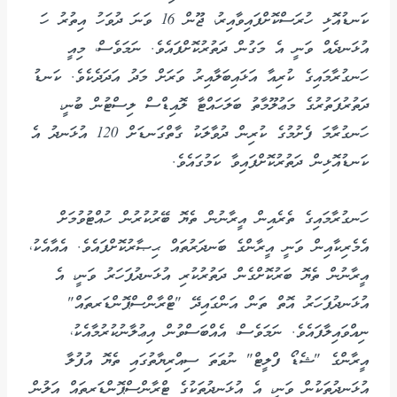
ކަނޑުއޮޅި ހުރަސްކޮށްފައިވާއިރު، ޖޫން 16 ވަނަ ދުވަހު އިތުރު ހަ
އުޅަނދެއް ވަނީ އެ މަގުން ދަތުރުކޮށްފައެވެ. ނަމަވެސް، މިއީ
ހަނގުރާމައިގެ ކުރިއާ އަޅައިބަލާއިރު ވަރަށް މަދު އަދަދެކެވެ. ކަނޑު
ދަތުރުފަތުރުގެ މަޢުލޫމާތު ބަލަހައްޓާ ލޮއިޑްސް ލިސްޓުން ބުނީ،
ހަނގުރާމަ ފެށުމުގެ ކުރިން ދުވާލަކު ގާތްގަނޑަށް 120 އުޅަނދު އެ
ކަނޑުއޮޅިން ދަތުރުކޮށްފައިވާ ކަމުގައެވެ.
ހަނގުރާމައިގެ ތެރެއިން އީރާނުން ތެޔޮ ބޭރުކުރުން ހުއްޓުވުމަށް
އެމެރިކާއިން ވަނީ އީރާންގެ ބަނދަރުތައް ޙިޞާރުކޮށްފައެވެ. އެއާއެކު،
އީރާނުން ތެޔޮ ބަރުކޮށްގެން ދަތުރުކުރި އުޅަނދުފަހަރު ވަނީ، އެ
އުޅަނދުފަހަރު އޮތް ތަން އަންގައިދޭ "ޓްރާންސްޕޮންޑަރތައް"
ނިއްވައިލާފައެވެ. ނަމަވެސް، އެއްބަސްވުން އިޢުލާނުކުރުމާއެކު،
އީރާންގެ "ޝެޑޯ ފްލީޓް" ނުވަތަ ސިއްރިޔާތުގައި ތެޔޮ އުފުލާ
އުޅަނދުތަކުން ވަނީ، އެ އުޅަނދުތަކުގެ ޓްރާންސްޕޮންޑަރތައް އަލުން