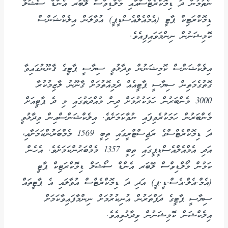
ނެތުމުން ދަ ޑިމޮކްރެޓްސްއާއި މޯލްޑިވްސް ލޭބަރ އެންޑް ސޯޝަލް
ޑިމޮކްރަޓިކް ޕާޓީ (އެމްއެލްއެސްޑީޕީ) އުވާލަން އިލެކްޝަންސް
ކޮމިޝަނުން ނިންމަވައިފިއެވެ.
އިލެކްޝަންސް ކޮމިޝަނުން ވިދާޅުވީ ސިޔާސީ ޕާޓީގެ ޤާނޫނުގައިވާ
ގޮތުގެމަތިން ސިޔާސީ ޕާޓީއެއް ދެމިއޮތުމަށް ޤާނޫނު ލާޒިމުކުރާ
3000 މެންބަރުން ހަމަކުރުމަށް ދިން މުއްދަތުގައި މި ދެ ޕާޓީއަށް
މެންބަރުން ހަމަކުރެވިފައި ނުވާކަމަށެވެ. އިލެކްޝަންސްއިން ވިދާޅުވީ
ދަ ޑިމޮކްރެޓްސްގެ ރަޖިސްޓްރީގައި ތިބީ 1569 މެމްބަރުންކަމަށާއި،
އަދި އެމްއެލްއެސްޑީޕީގައި ތިބީ 1357 މެމްބަރުންކަމަށެވެ. އެހެން
ކަމުން މޯލްޑިވްސް ލޭބަރ އެންޑް ސޯޝަލް ޑިމޮކްރަޓިކް ޕާޓީ
(އެމް.އެލް.އެސް.ޑީ.ޕީ) އަދި ދަ ޑިމޮކްރެޓްސް އުވާލައި އެ ޕާޓީތައް
ސިޔާސީ ޕާޓީގެ ދަފްތަރުން އުނިކުރުމަށް ނިންމާފައިވާކަމަށް
އިލެކްޝަން ކޮމިޝަނުން ވިދާޅުވިއެވެ.