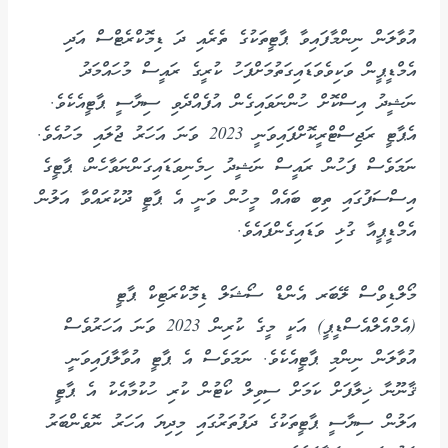
އުވާލަން ނިންމާފައިވާ ޕާޓީތަކުގެ ތެރެއި ދަ ޑިމޮކްރެޓްސް އަދި
އެމްޑީޕީން ވަކިވެވަޑައިގަތުމަށްފަހު ކުރީގެ ރައީސް މުހައްމަދު
ނަޝީދު އިސްކޮށް ހުންނަވައިގެން އުފެއްދެވި ސިޔާސީ ޕާޓީއެކެވެ.
އެޕާޓީ ރަޖިސްޓްރީކޮށްފައިވަނީ 2023 ވަނަ އަހަރު ޖުލައި މަހުއެވެ.
ނަމަވެސް ފަހުން ރައީސް ނަޝީދު ހިމެނިވަޑައިގަންނަވާހެން، ޕާޓީގެ
އިސްސަފުގައި ތިބި ބައެއް މީހުން ވަނީ އެ ޕާޓީ ދޫކުރައްވާ އަލުން
އެމްޑީޕީއާ ގުޅި ވަޑައިގެންފައެވެ.
މޯލްޑިވްސް ލޭބަރ އެންޑް ސޯޝަލް ޑިމޮކްރަޓިކް ޕާޓީ
(އެމްއެލްއެސްޑީޕީ) އަކީ މީގެ ކުރިން 2023 ވަނަ އަހަރުވެސް
އުވާލަން ނިންމި ޕާޓީއެކެވެ. ނަމަވެސް އެ ޕާޓީ އުވާލާފައިވަނީ
ޤާނޫނާ ޚިލާފަށް ކަމަށް ސިވިލް ކޯޓުން ކުރި ހުކުމާއެކު އެ ޕާޓީ
އަލުން ސިޔާސީ ޕާޓީތަކުގެ ދަފުތަރުގައި މިދިޔަ އަހަރު ނޮވެންބަރު