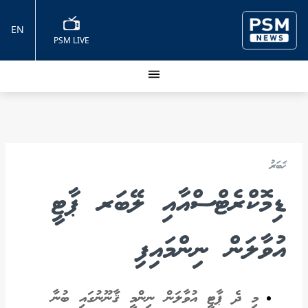
EN
PSM LIVE
ޚަބަރު
ޑިމޮކްރެޓްސްއާއި ލޭބަރ ޕާޓީ
އުވާލަން ނިންމައިފި
މި ދެ ޕާޓީ އުވާލަން ނިންމީ ޤާނޫނުގައި ބުނާ