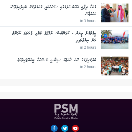
މައްކާ ދިފާޢީ އެއްބަސްވުމުގައި ސަރަޙައްދީ ޤައުމުތަކަށް ބައިވެރިވެވޭނެ:
އުރުދުޣާން
in 3 hours
ބީއެމްއެލް ވީރަން - ކޯޕަރޭޓްސް: ރާއްޖޭގެ ބޭއްވި ފުރަތަމަ ކޯޕަރޭޓް
ރަން ނިންމާލައިފި
in 2 hours
ބަދަލުހިފުމުގެ ރޫޙު ރާއްޖޭގެ ސިޔާސީ މަޝްރަހާ ބީރައްޓެހިވެއްޖެ
in 2 hours