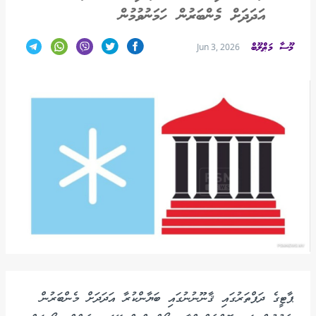
އަދަދަށް މެންބަރުން ހަމަނުވުމުން
މޫސާ މަޠްލޫބް
Jun 3, 2026
ޕާޓީގެ ދަފްތަރުގައި ޤާނޫނުނުގައި ބަޔާންކުރާ އަދަދަށް މެންބަރުން