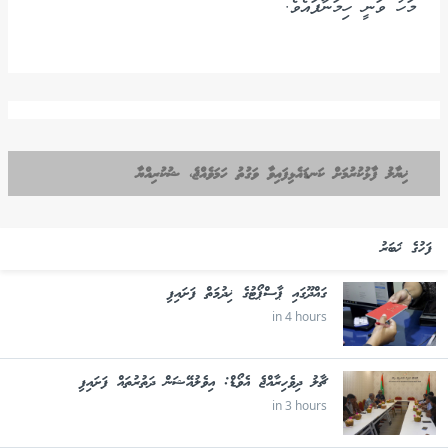
މަހު ވަނީ ހިމަނާފައެވެ.
ޚިޔާލު ފާޅުކުރުމަށް ކަނޑައެޅިފައިވާ ވަގުތު ހަމަވެއްޖެ، ޝުކުރިއްޔާ
ފަހުގެ ޚަބަރު
ގައްދޫގައި ޕާސްޕޯޓުގެ ޚިދުމަތް ފަށައިފި
in 4 hours
ޗާލު ދިވެހިރާއްޖެ އެވޯޑް: އިވެލުއޭޝަން ދަތުރުތައް ފަށައިފި
in 3 hours