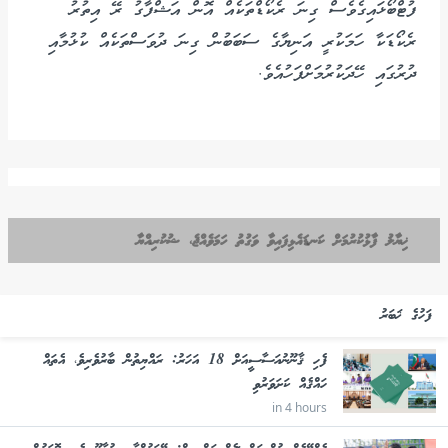
ފުޓްބޯޅައިގެވެސް ގިނަ ރެކޯޑްތަކެއް އޮން އަޝްފާގު ރޭ އިތުރު
ރެކޯޑަކާ ހަމަކުރީ އަނިޔާގެ ސަބަބުން ގިނަ ދުވަސްތަކެއް ކުޅުމާއި
ދުރުގައި ހޭދަކުރުމަށްފަހުއެވެ.
ޚިޔާލު ފާޅުކުރުމަށް ކަނޑައެޅިފައިވާ ވަގުތު ހަމަވެއްޖެ، ޝުކުރިއްޔާ
ފަހުގެ ޚަބަރު
ފެހި ޤާނޫނުއަސާސީއަށް 18 އަހަރު: ރައްޔިތުން ބާރުވެރިވެ، އެތައް
ހައްޤެއް ކަށަވަރުވި
in 4 hours