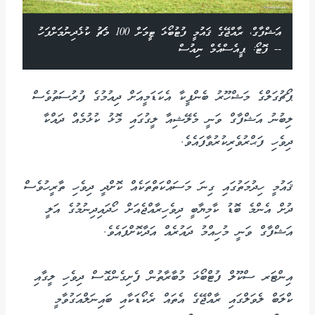
އަޝްފާގް، ރާއްޖޭގެ ޤައުމީ ފުޓުބޯޅަ ޓީމަށް 100 މެޗު ކުޅެދިނުމަށްފަހު
-- ފޮޓޯ: ޕީއެސްއެމް ނިއުސް
ޕޯޗުގަލްގެ މަޝްހޫރު ބެންފީކާ އެކަޑަމީއަށް ދިއުމުގެ ފުރުސަތުވެސް
ލިބުނު އަޝްފާގް ވަނީ މެލޭޝިއާ ލީގުގައި މޮޅު ކުޅުމެއް ދައްކާ
ދިވެހި ފަޙްރުވެރިކުރުވާފައެވެ.
ޤައުމީ ހިދުމަތުގައި ގިނަ މަސައްކަތްތަކެއް ކޮށްދީ ދިވެހި ތާރީހުވެސް
ދުށް އެންމެ ބޮޑު ކާމިޔާބީ ދިވެހިރާއްޖެއަށް ހޯދައިދިނުމުގެ އަލީ
އަޝްފާގް ވަނީ މުހިއްމު ދައުރެއް އަދާކޮށްފައެވެ.
އިންޓަރ ސްކޫލް ފުޓްބޯޅަ މުބާރާތުން ފެށިގެންގޮސް ދިވެހި ލީގާއި
ކްލަބް ލެވަލްގައި ރާއްޖޭގެ އެތައް ރެކޯޑަކާއި ބައިނަލްއަގުވާމީ