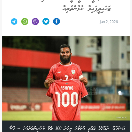
ޖަހައިދީފައިވާ ކުޅުންތެރިއާ
Jun 2, 2026
އަޝްފާގް، ރާއްޖޭގެ ޤައުމީ ފުޓުބޯޅަ ޓީމަށް 100 މެޗު ކުޅެދިނުމަށްފަހު -- ފޮޓޯ: