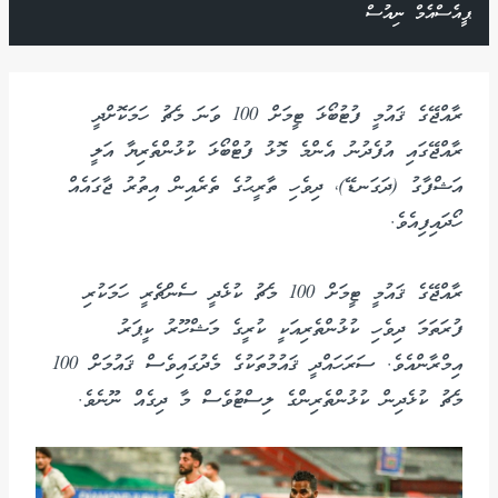
ޕީއެސްއެމް ނިއުސް
ރާއްޖޭގެ ޤައުމީ ފުޓުބޯޅަ ޓީމަށް 100 ވަނަ މެޗު ހަމަކޮށްދީ
ރާއްޖޭގައި އުފެދުނު އެންމެ މޮޅު ފުޓްބޯޅަ ކުޅުންތެރިޔާ އަލީ
އަޝްފާގު (ދަގަނޑޭ)، ދިވެހި ތާރީޙުގެ ތެރެއިން އިތުރު ޖާގައެއް
ހޯދައިފިއެވެ.
ރާއްޖޭގެ ޤައުމީ ޓީމަށް 100 މެޗު ކުޅެދީ ސެންޗެރީ ހަމަކުރި
ފުރަތަމަ ދިވެހި ކުޅުންތެރިއަކީ ކުރީގެ މަޝްހޫރު ކީޕަރު
އިމްރާންއެވެ. ސަރަހައްދީ ޤައުމުތަކުގެ މެދުގައިވެސް ޤައުމަށް 100
މެޗު ކުޅެދިން ކުޅުންތެރިންގެ ލިސްޓުވެސް މާ ދިގެއް ނޫނެވެ.