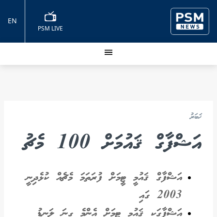
EN
PSM LIVE
ޚަބަރު
އަޝްފާގް ޤައުމަށް 100 މެޗު
އަޝްފާގް ޤައުމީ ޓީމަށް ފުރަތަމަ މެޗެއް ކުޅެދިނީ
2003 ގައި
އަޝްފާގަކީ ޤައުމީ ޓީމަށް އެންމެ ގިނަ ލަނޑު