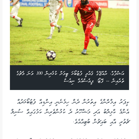
އަޝްފާގް، ރާއްޖޭގެ ޤައުމީ ފުޓުބޯޅަ ޓީމަށް ކުޅެދިން 100 ވަނަ މެޗުގެ
ތެރެއިން -- ފޮޓޯ: ޕީއެސްއެމް ނިއުސް
ކީޕަރު އިމްރާންގެ އިތުރުން ދެން ހިމެނެނީ އިންޑިއާ ފުޓުބޯޅަދުއް
އެންމެ ކާމިޔާބު އަދި މަޝްހޫރު ދެ ކުޅުންތެރިން ކަމުގައިވާ ސުނިލް
ޗެތުރީ އާއި ބައިޗުން ބުޓިއާއެވެ.