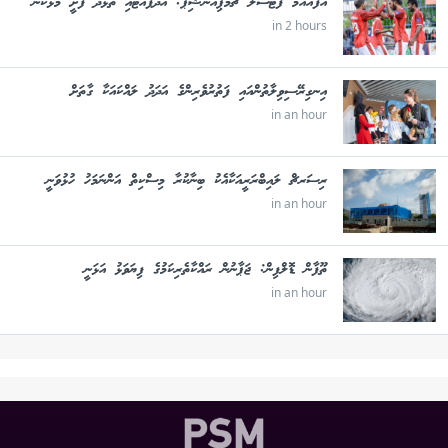
އެފްއޭއެމް ފުޓްސަލް ޗެމްޕިއަންޝިޕް: އޭދަފުއްޓާއި ތުޅާދޫ ފެށީ މޮޅަކުން
in 2 hours
އިނގިރޭސިވިލާތުންއައި ފަތުރުވެރިންގެ އަދަދު ލައްކައަކާ ގާތަށް
in an hour
ރިސަރޗް ލައިބްރަރީއަކާއެކު ބިނާކުރާ މިސްކިތް އަންނަމަހު ހުޅުވަނީ
in an hour
ތޫފާން ޑޮލްފިން: ޖަޕާނުން ރައްކާތެރިކަމުގެ ފިޔަވަޅު އަޅަނީ
in an hour