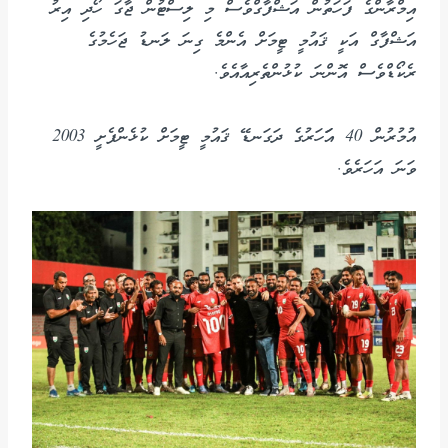
އިމްރާންގެ ފަހަތުން އަޝްފާގްވެސް މި ލިސްޓުން ޖާގަ ހޯދި އިރު
އަޝްފާގް އަކީ ޤައުމީ ޓީމަށް އެންމެ ގިނަ ލަނޑު ޖަހެމުގެ
ރެކޯޑްވެސް އޮންނަ ކުޅުންތެރިއާއެވެ.
އުމުރުން 40 އަަހަރުގެ ދަގަނޑޭ ޤައުމީ ޓީމަށް ކުޅެންފެށީ 2003
ވަނަ އަހަރެވެ.