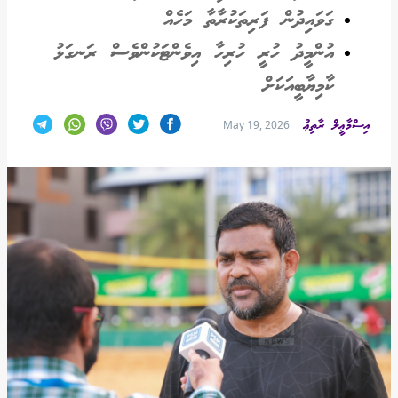
ގަވައިދުން ފަރިތަކުރާތާ މަހެއް
އުންމީދު ހުރީ ހުރިހާ އިވެންޓަކުންވެސް ރަނގަޅު
ކާމިޔާބީއަކަށް
އިސްމާޢީލް ރާތިޢު
May 19, 2026