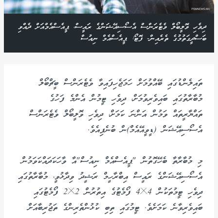
ދިވެހި ވޮލީބޯލް ވެޓެރަންސް އެސޯސިއޭޝަންގެ ރައީސް، ޕީއެސްއެމްއަށް ދެއްވި
ބަސްދީގަތުމުގެ ތެރެއިން- ފޮޓޯ: ޕީއެސްއެމް ނިއުސް
ތައިލެންޑުގައި ބޭއްވުމަށް ހަމަޖެހިފައިވާ ވެޓެރަންސް ބީޗްބޯލް
މުބާރާތުގައި ބައިވެރިވުމަށް، ދިވެހި ޓީމުން އެންމެ ފަހުގެ
ތައްޔާރީތައް ވަމުން އަންނަ ކަމަށް، ދިވެހި ވޮލީބޯލް ވެޓެރަންސް
އެސޯސިއޭޝަން (ޑީވީއޭއެމް)ން ބުނެފިއެވެ.
މި މުބާރާތާ ބެހޭގޮތުން "ޕީއެސްއެމް ނިއުސް"އާ ވާހަކަދައްކަވަމުން
އެސޯސިއޭޝަންގެ ރައީސް އިބްރާހީމް ރަޝީދު ވިދާޅުވީ، މުބާރާތުގައި
ދިވެހި ޓީމުތަކުން 4×4 ފޯމެޓުގެ އިތުރުން 2×2 ފޯމެޓުގައި
ބައިވެރިވާނެ ކަމަށެވެ. ޓީމުގައި ތިބި ކުޅުންތެރިންގެ ތަޖުރިބާއަށް