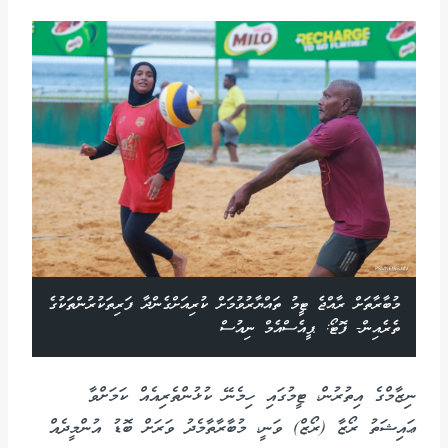
މުބާރާތަށް ރާއްޖެ ޓީމު ތައްޔާރުވުމަށް ކުރިއަށްގެންދާ ފަރިތަކުރުންތަކުގެ
ތެރެއިން- ފޮޓޯ: ޕީއެސްއެމް ނިއުސް
ނިޒާމްގެ އިތުރުން، ޓީމުގައި ހިމެނޭ ކުޅުންތެރިއެއް ކަމަށްވާ
ޢައިޝަތު ރޯޒާ (ރޯޒް) ވަނީ، މުބާރާތާމެދު ވަރަށް ބޮޑު އުންމީދެއް