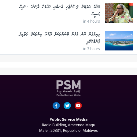
މަރުގެ އަދަބަށް ފަސްނުޖެހި އެނބުރި ޤައުމަށް ދާނަން: ޝައިޚް
ޙަސީނާ
in 4 hours
ދިރިއުޅުން ނޫން އެހެން ބޭނުންތަކަށް ދޫކުރާ ބިންތަކުގެ ޤަވާޢިދު
ޢާންމުކޮށްފި
in 3 hours
Public Service Media
Radio Building, Ameenee Magu
Male', 20331, Republic of Maldives