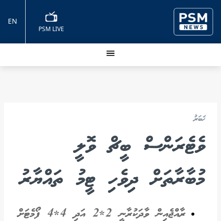
EN
PSM LIVE
ޚަބަރު
ވެޓެރަންސް ބީޗް ވޮލީ
މުބާރާތަށް ދިވެހި ޓީމު ތައްޔާރު
ރާއްޖެއިން ވާދަކުރާނީ 2*2 އަދި 4*4 ފޯމެޓަށް