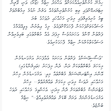
ހިމެނޭ ކުޅުންތެރިއެއްކަމަށްވާ އަޙްމަދު ނިޒާމް (ޒޯރޯ) ވަނީ، ވޮލީން
ރިޓަޔަރކޮށްފައި ތިބި ކުޅުންތެރިންތަކެއް އަލުން ނުކުމެ މިމުބާރާތަށް
ޓީމު ކުރިމަތިލާފައި މިވަނީ މަހެއްހައި ދުވަހުގެ ބުރަ
މަސައްކަތަށްފަހުކަން ފާހަގަކޮށްފައެވެ. މީގެ އިތުރުން، ޑީވީއޭއެމްގެ
ފަރާތުން ކޮންމެ އަހަރަކުވެސް މިފަދަ އެއް މުބާރާތުގައި ބައިވެރިވާން
މަސައްކަތްކުރާކަން ނިޒާމް ފާހަގަކުރިއެވެ.
"އެސޯސިއޭޝަންގެ ފަރާތުން އަހަރަކު އެއްފަހަރު އަޅުގަނޑުމެން
މިކަހަލަ މުބާރާތްތަކަށް ދަން. ދެން މިފަހަރު (ތައިލެންޑުގައި)
އޮންނަ އިންޓަރނޭޝަނަލް މުބާރާތެއް މިއީ. އަޅުގަނޑުމެން މިހާރު
މަހެއްހައި ދުވަސް މިވަނީ މިކަމަށް ތައްޔާރުވާތާ... މިހާރު
ވެޓެރަންސް މުބާރާތަކަށް ދާން މިދަނީ. އެހެންވީމަ މަހެއްހައި ދުވަހު
އަޅުގަނޑުމެންނަށް ވަރަށް ބޮޑަށް ތައްޔާރުވެވިއްޖެ.." ނިޒާމް
ބުންޏެވެ.