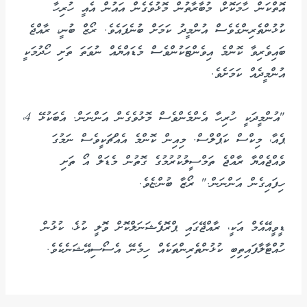
އޮތްކަން ހާމަކޮށް، މުބާރާތުން މޮޅުވެގެން އައުން އެއީ ހުރިހާ
ކުޅުންތެރިންގެވެސް އުންމީދު ކަމަށް ބުނެފައެވެ. ރޯޒް ބުނީ، ރާއްޖެ
ބައިވެރިވާ ކޮންމެ އިވެންޓަކުންވެސް މެޑައްޔެއް ނުވަތަ ތަށި ހޯދުމަކީ
އުންމީދެއް ކަމަށެވެ.
"އުންމީދަކީ ހުރިހާ އެންމެންވެސް މޮޅުވެގެން އަންނަން. އެބަކުޅޭ 4،
ޕެއާ، މިކްސް ކަޕްލްސް. މިއިން ކޮންމެ އެއްޗަކީވެސް ނަމުގަ
ވެއްޖެއްޔާ ރާއްޖެ ތަމްސީލުކުރުމުގެ ގޮތުން މެޑަލް އޯ ތަށި
ހިފައިގެން އަންނަން." ރޯޒާ ބުންޏެވެ.
ޑީވީއޭއެމް އަކީ، ރާއްޖޭގައި ޕްރޮފެޝަނަލްކޮށް ވޮލީ ކުޅެ، ކުޅުން
ހުއްޓާލާފައިތިބި ކުޅުންތެރިންތަކެއް ހިމެނޭ އެސޯސިއޭޝަނެކެވެ.