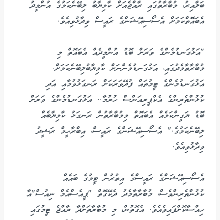
ބަލާއިރު، މުބާރާތުގައި ރާއްޖެއަށް ކާމިޔާބު ލިބޭނެކަމުގެ އުންމީދު
އެބައޮތްކަމަށް އެސޯސިއޭޝަންގެ ރައީސް ވިދާޅުވިއެވެ.
"އަޅުގަނޑުމެންގެ ވަރަށް ބޮޑު އުންމީދެއް އެބައޮތް މި
މުބާރާތާމެދުގައި، އަޅުގަނޑުމެންނަށް ކާމިޔާބުލިބޭނެކަމަށް.
އަޅުގަނޑުމެންގެ ޓީމުތައް ފުދޭވަރަކަށް ރަނގަޅުވުމާއި އަދި
ކުޅުންތެރިންގެ އެކްޕީރިއަންސް ހުރުމާ.. އަޅުގަނޑުމެންގެ ވަރަށް
ބޮޑު ޔަގީންކަމެއް އެބައޮތް މިމުބާރާތުން ރަނގަޅު ކާމިޔާބެއް
ލިބޭނެކަމުގެ." އެސޯސިއޭޝަންގެ ރައީސް، އިބްރާހީމް ރަޝީދު
ވިދާޅުވިއެވެ.
އެސޯސިއޭޝަންގެ ރައީސްގެ އިތުރުން ޓީމުގެ ބައެއް
ކުޅުންތެރިންވެސް، މުބާރާތާމެދު ދެކޭގޮތް "ޕީއެސްއެމް ނިއުސް"އާ
ހިއްސާކޮށްފައިވެއެވެ. އެގޮތުން، މި މުބާރާތަށްދާ ރާއްޖެ ޓީމުގައި