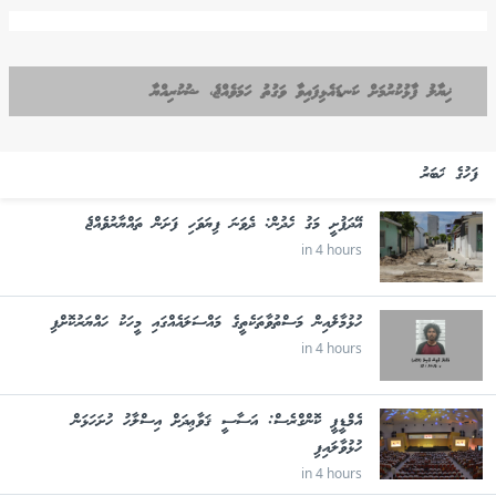
ޚިޔާލު ފާޅުކުރުމަށް ކަނޑައެޅިފައިވާ ވަގުތު ހަމަވެއްޖެ، ޝުކުރިއްޔާ
ފަހުގެ ޚަބަރު
އޭދަފުށީ މަގު ހެދުން: ދެވަނަ ފިޔަވަހި ފަށަން ތައްޔާރުވެއްޖެ
in 4 hours
ހުޅުމާލެއިން މަސްތުވާތަކެތީގެ މައްސަލައެއްގައި މީހަކު ހައްޔަރުކޮށްފި
in 4 hours
އެމްޑީޕީ ކޮންގްރެސް: އަސާސީ ޤަވާޢިދަށް އިސްލާހު ހުށަހަޅަން
ހުޅުވާލައިފި
in 4 hours