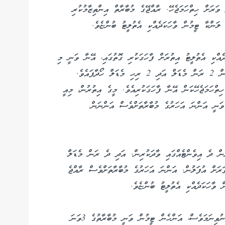
 ވަރަށް ހިތްހަމަޖެހޭ. ރާއްޖޭގެ މުބާރާތް އިންތިޒާމުކުރި
ލަންކާ ޓީމުން ވާހަކަދެއްކި އެތުލީޓު ބުންޏެވެ.
އްކި އެތުލީޓު އިތުރަށް ފާހަގަކުރި ގޮތުގައި، އޭނާ ވަނީ މި
މުބާރާތުގެ 2 އިވެންޓެއްގައި ބައިވެރިވެ، އެ އިވެންޓުތަކުން 2 ރަން މެޑަލް އަދި 2 ރިހި މެޑަލް ހޯދާފައެވެ.
ހިތްހަމަޖެހޭކަން އޭނާ ފާހަގަކުރިއެވެ. މީގެ އިތުރުން، މިއީ
ވަނީ އަންނަ އަހަރުގެ މުބާރާތަށްވެސް އަންނަން
ެން ދެ އިވެންޓެއްގައި ވާދަކުރިން. އަދި ދެ ރަން މެޑަލް
ރަށް އުފަލުން. އަންނަ އަހަރުގެ މުބާރާތަށްވެސް ރާއްޖެ
ވާހަކަދެއްކި އެތުލީޓު ބުންޏެވެ.
ލަންކާ ފިރިހެން ޓީމަށް މުބާރާތުގައި ވަނައެއް ލިބިފައި ނުވިނަމަވެސް، އަންހެން ޓީމުން ވަނީ މުބާރާތުގެ 3ވަނަ