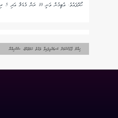
ހޯދާފައެވެ. އެޓީމުން ވަނީ 10 ރަން މެޑަލް އަދި 5 ރިހި މެޑައްޔާއެކު، ޖުމްލަ 15 މެޑަލް ހޯދާފައެވެ.
ޚިޔާލު ފާޅުކުރުމަށް ކަނޑައެޅިފައިވާ ވަގުތު ހަމަވެއްޖެ، ޝުކުރިއްޔާ