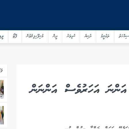
ސިއްހަތު
ތަޢުލީމު
ދުނިޔެ
ކުޅިވަރު
ދީން
މުނިފޫހިފިލުވުން
ފޮޓޯ
ވީޑި
ފަހ
 އަންނަ އަހަރުވެސް އަންނަން