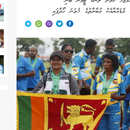
ަމަޖެހޭ ކަމަށް ލަންކާ ޓީމުން ބުނި