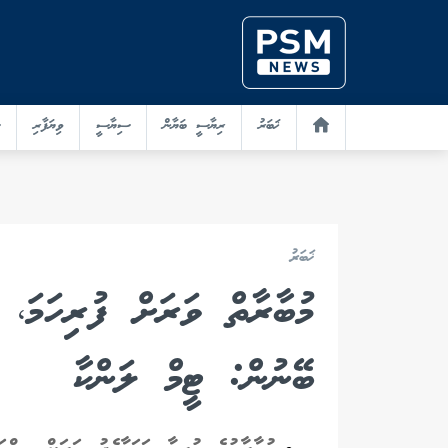
ޚަބަރު
ރިޔާސީ ބަޔާން
ސިޔާސީ
ވިޔަފާރި
ޚަބަރު
މުބާރާތް ވަރަށް ފުރިހަމަ،
ބޭނުން: ޓީމް ލަންކާ