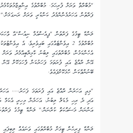
"މުބާރާތް ވަރަށް ފުރިހަމަ. މުބާރާތުގެ އިންތިޒާމުތަކާމެދު
ފަރާތުން އަހަރުމެންނާމެދު ކަންކުރީ ވަރަށް ރަނގަޅަށް." 
ލަންކާ ޓީމުގެ ފަރާތުން "ޕީއެސްއެމް ނިއުސް"އާ ވާހަކަދެ
އެހެންކަމުން، މުބާރާތުގައި ލިބުނު ކާމިޔާބީއާމެދު ވަރަށް 
އޭނާ ރާއްޖެ އައި ފުރަތަމަ ފަހަރުކަން ފާހަގަކޮށް އޭނާ 
ބޭނުންވާކަން ހާމަކޮށްފައެވެ.
"މިއީ އަހަރެން ރާއްޖެ އައި ފުރަތަމަ ފަހަރު..... އަހަރ
އަދި ދެ ރިހި މެޑަލް ލިބުނު. އަހަރެން މިހިރީ އެކަމާ ވަ
އަންނަން މަސައްކަތް ކުރާނަން." ލަންކާ ޓީމުގެ ފަރާތުން 