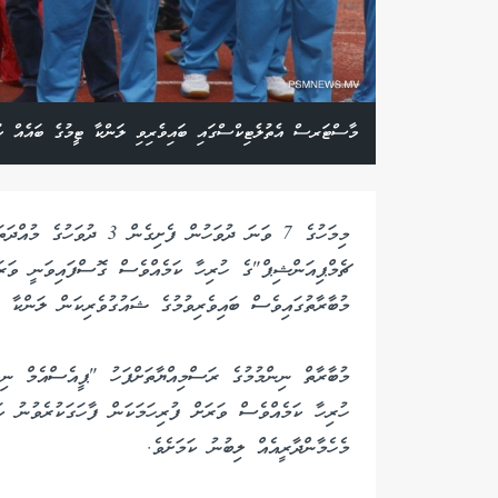
މާސްޓަރސް އެތުލެޓިކްސްގައި ބައިވެރިވި ލަންކާ ޓީމުގެ ބައެއް ކ
މިމަހުގެ 7 ވަނަ ދުވަހުން ފ
ޗެމްޕިއަންޝިޕް"ގެ ހުރިހާ ކަމެއްވެސް ގޮސްފައިވަނީ ވަރަ
މުބާރާތުގައިވެސް ބައިވެރިވުމުގެ ޝައުގުވެރިކަން ލަންކާ ޓީ
މުބާރާތް ނިންމުމުގެ ރަސްމިއްޔާތަށްފަހު "ޕީއެސްއެމް ނި
ހުރިހާ ކަމެއްވެސް ވަރަށް ފުރިހަމަކަން ފާހަގަކުރެވުނު ކަ
މެހެމާންދާރީއެއް ލިބުނު ކަމަށެވެ.