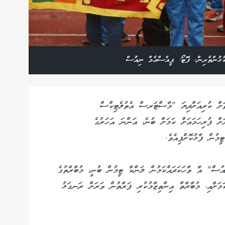
ުޅުންތެރިން- ފޮޓޯ: ޕީއެސްއެމް ނިއުސް
ެށިގެން 3 ދުވަހުގެ މުއްދަތަށް ކުރިއަށްދިޔަ "މާސްޓަރސް އެތުލެޓިކްސް
ށް ފުރިހަމައަށް ކަމަށް ބުނެ، އަންނަ އަހަރުގެ
މުން ފާޅުކޮށްފިއެވެ.
އުސް" އާ ވާހަކަދައްކަމުން ލަންކާ ޓީމުން ބުނީ، މުބާރާތުގެ
މަށާއި، މުބާރާތް އިންތިޒާމުކުރި ފަރާތުން ވަރަށް ރަނގަޅު