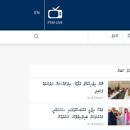
EN
PSM LIVE
އޯ
ކޮލަމް
ުގެ ޚަބަރު
ޗާލު ދިވެހިރާއްޖެ އެވޯޑް: އިވެލުއޭޝަން ދަތުރުތައް
ފަށައިފި
in 4 hours
މައްކާ ދިފާޢީ އެއްބަސްވުމުގައި ސަރަޙައްދީ
ޤައުމުތަކަށް ބައިވެރިވެވޭނެ: އުރުދުޣާން
in 4 hours