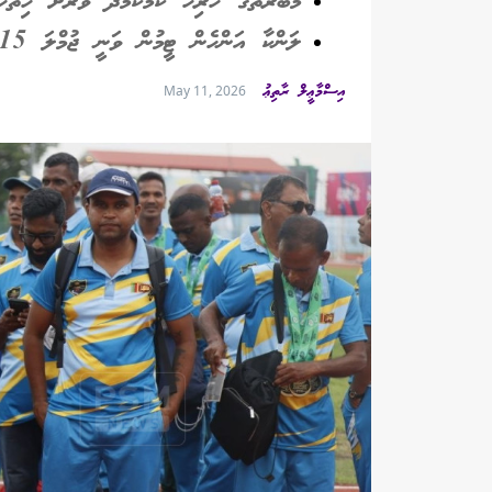
މުބާރާތުގެ ހުރިހާ ކަމަކާމެދު ވަރަށް ހިތްހ
ލަންކާ އަންހެން ޓީމުން ވަނީ ޖުމްލަ 15 މެޑައްޔާއެކު މުބާރާތުގެ 3ވަނަ ހޯދާފައި
އިސްމާޢީލް ރާތިޢު
May 11, 2026