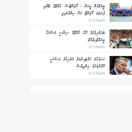
ބީއެމްއެލް ވީރަން - ކޯޕަރޭޓްސް: ރާއްޖޭގެ ބޭއްވި
ފުރަތަމަ ކޯޕަރޭޓް ރަން ނިންމާލައިފި
in 3 hours
ބަދަލުހިފުމުގެ ރޫޙު ރާއްޖޭގެ ސިޔާސީ މަޝްރަހާ
ބީރައްޓެހިވެއްޖެ
in 3 hours
ހަނގުރާމަ ހުއްޓައިލުމަށް އެމެރިކާގެ އަސްކަރީ
ކޮމާންޑަރުގެ އިލްތިމާސް
in 2 hours