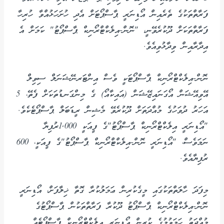
ފަރާތްތަކުގެ ތެރެއިން އޯޑިނަރީ ޕާސްޕޯޓަށް އެދި ހުށަހަޅުއްވާ ހުރިހާ
ފަރާތްތަކަށް ދޫކުރެވޭނީ، "ނޮން-އިލެކްޓްރޯނިކް ޕާސްޕޯޓު" ކަމަށް އެ
އިދާރާއިން ވިދާޅުވިއެވެ.
ނޮން-އިލެކްޓްރޯނިކް ޕާސްޕޯޓަކީ ވެސް އިންޓަރނޭޝަނަލް ސިވިލް
އޭވިއޭޝަން އޯގަނައިޒޭޝަން (އައިކާއޯ) ގެ މިންގަނޑުތަކަށް ފެތޭ، 5
އަހަރު ދުވަހުގެ މުއްދަތަށް ދޫކުރެވޭ މެޝިން ރީޑަބަލް ޕާސްޕޯޓެކެވެ.
"އޯޑިނަރީ އިލެކްޓްރޯނިކް ޕާސްޕޯޓު"ގެ ފީއަކީ 1,000ރުފިޔާ
ނަމަވެސް، "އޯޑިނަރީ ނޮން-އިލެކްޓްރޯނިކް ޕާސްޕޯޓު"ގެ ފީއަކީ، 600
ރުފިޔާއެވެ.
މިފަދަ ހާލަތްތަކުގައި މީގެކުރިން ޢަމަލުކުރާ ގޮތާ ޚިލާފަށް، އޯޑިނަރީ
ނޮން-އިލެކްޓްރޯނިކް ޕާސްޕޯޓު ދޫކުރާ ފަރާތްތަކުން ޕާސްޕޯޓުގެ
މުއްދަތު ހަމަވުމުގެ ކުރިން އޯޑިނަރީ އިލެކްޓްރޯނިކް ޕާސްޕޯޓެއް