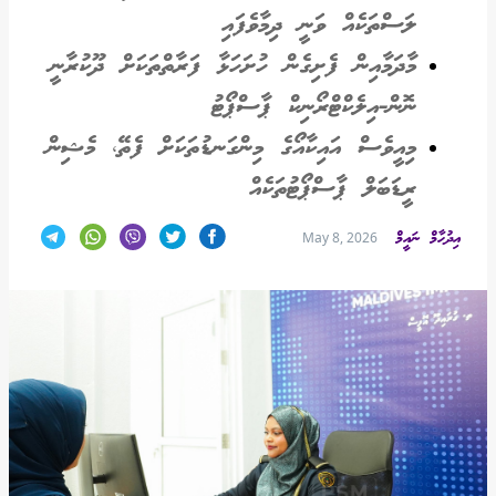
ލަސްތަކެއް ވަނީ ދިމާވެފައި
މާދަމާއިން ފެށިގެން ހުށަހަޅާ ފަރާތްތަކަށް ދޫކުރާނީ
ނޮން-އިލެކްޓްރޯނިކް ޕާސްޕޯޓު
މިއީވެސް އައިކާއޯގެ މިންގަނޑުތަކަށް ފެތޭ، މެޝިން
ރީޑަބަލް ޕާސްޕޯޓުތަކެއް
އިދުހާމް ނައީމް
May 8, 2026