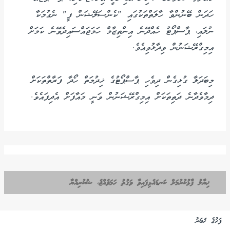
ހަދަން ބޭނުންވާ ހާލަތްތަކުގައި "ކެންސަލޭޝަން ފީ" ނެގުމަކާ
ނުލައި، ޕާސްޕޯޓު ހެއްދޭނެ އިންތިޒާމް ހަމަޖައްސައިދެވޭނެ ކަމަށް
އިމިގްރޭޝަނުން ވިދާޅުވިއެވެ.
މިބަދަލާ ގުޅިގެން ދިވެހި ޕާސްޕޯޓުގެ ޚިދުމަތް ހޯދާ ފަރާތްތަކަށް
ދިމާވެދާނެ ދަތިތަކަށް އިމިގްރޭޝަނުން ވަނީ މައާފަށް އެދިފައެވެ.
ޚިޔާލު ފާޅުކުރުމަށް ކަނޑައެޅިފައިވާ ވަގުތު ހަމަވެއްޖެ، ޝުކުރިއްޔާ
ފަހުގެ ޚަބަރު