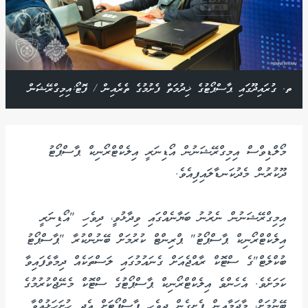
ތ. ގުރައިދޫގައި ޕާސްޕޯޓުގެ ޚިދުމަތް ފެށުމުގެ ތެރެއިން / ފޮޓޯ:އިމިގްރޭޝަން
މޯލްޑިވްސް އިމިގްރޭޝަނުން އޯޑިނަރީ އިލެކްޓްރޯނިކް ޕާސްޕޯޓު
ދޫކުރުން މެދުކަނޑާލައިފިއެވެ.
އިމިގްރޭޝަނުން ނެރުނު ބަޔާނެއްގައި ވިދާޅުވީ، ދިވެހި "އޯޑިނަރީ
އިލެކްޓްރޯނިކް ޕާސްޕޯޓު" ޕްރިންޓް ކުރުމަށް ބޭނުންކުރާ "ޕާސްޕޯޓު
ބުކްލެޓް"ގެ ސްޓޮކް ރާއްޖެއަށް ގެނައުމުގައި ލަސްތަކެއް ދިމާވެފައިވާ
ކަމަށެވެ. އެހެންވެ އިލެކްޓްރޯނިކް ޕާސްޕޯޓުގެ ސްޓޮކް މެނޭޖްކުރުމުގެ
ބޭނުމަށް، މާދަމާއިން ފެށިގެން ދިވެހި ޕާސްޕޯޓަށް އެދި ހުށަހަޅުއްވާ