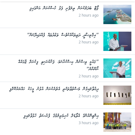
ޕޯޓް ބަދަލުކުރަން ތިލަފުށި ފަޅު ހުސްކުރަން އަންގައިފި
2 hours ago
"އިޤްތިޞާދީ ދަތިތަކާއެކުވެސް ވަޢުދުތައް ފުއްދައިދޭނަން"
2 hours ago
"ޤައުމީ ވިސްނުން އިސްކުރާނަމަ، ފަނާކުރަނިވި ފިކުރަށް ޖާގައެއް
ނޯންނާނެ"
2 hours ago
ދިރުވާލައިގެން މަސްތުވާތަކެތި އެތެރެކުރަން އުޅުނު މީހަކު ހައްޔަރުކޮށްފި
2 hours ago
އިންޖިނޭރުންގެ އެވޯޑަށް ކުރިމަތިލުމުގެ ފުރުޞަތު ހުޅުވާލައިފި
3 hours ago