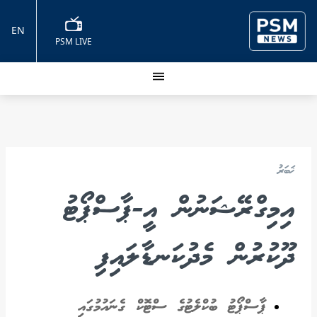
EN
PSM LIVE
ޚަބަރު
އިމިގްރޭޝަނުން އީ-ޕާސްޕޯޓު
ދޫކުރުން މެދުކަނޑާލައިފި
ޕާސްޕޯޓު ބުކްލެޓުގެ ސްޓޮކް ގެނައުމުގައި