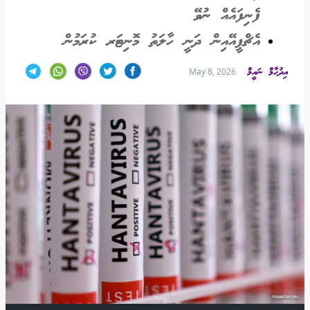
ފެނިފައެއް ނުވޭ
އެޗްޕީއޭއިން ދަނީ ހާލަތު މޮނިޓަރ ކުރަމުން
އިދުހާމް ނައީމް
May 8, 2026