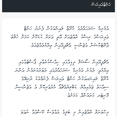
ހަންޓާވައިރަސް/
އެމެރިކާ ސަރަހައްދުގެ ކްރޫޒް ލައިނާއަކުން ފެނުނު ހަންޓާ
ވައިރަސްގެ ރިސްކު ރާއްޖެއަށް އޮތީ ވަރަށް ކުޑަކޮށް ކަމަށް ހެލްތު
ޕްރޮޓެކްޝަން އެޖެންސީ، އެޗްޕީއޭއިން ވިދާޅުވެއްޖެއެވެ.
އެޗްޕީއޭއިން ސޯޝަލް މީޑިއާގައި ހިއްސާކުރެއްވި ޕޯސްޓެއްގައި
ވިދާޅުވީ، ދެކުނު އެމެރިކާ ސަރަހައްދުގައި ދަތުރުކުރަމުން އަންނަ
ކްރޫޒް ލައިނަރއަކުން ހަންޓާ ވައިރަސް ފެނުމާއެކު ދުނިޔޭގެ
ސިއްޙަތު ޖަމުޢިއްޔާ، ޑަބްލިޔުއެޗްއޯ މެދުވެރިކޮށް އެ އެޖެންސީން
މޮނިޓަރ ކުރަމުންދާ ކަމަށެވެ.
މިހާތަނަށް ރާއްޖެއިން މި ބަލީގެ އެއްވެސް ކޭސްއެއް ނުވަތަ