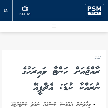
EN
PSM LIVE
ޚަބަރު
ރާއްޖެއަށް ހަންޓާ ވައިރަހުގެ
ނުރައްކާ ކުޑަ: އެޗްޕީއޭ
މިހާތަނަށް އެއްވެސް ކޭސްއެއް ނުވަތަ ކޮންޓެކްޓެއް