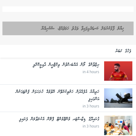
ޚިޔާލު ފާޅުކުރުމަށް ކަނޑައެޅިފައިވާ ވަގުތު ހަމަވެއްޖެ، ޝުކުރިއްޔާ
ފަހުގެ ޚަބަރު
ރިޒްވާންގެ ލޯން އެއްބަސްވުން ވިކްޓްރީން ދާއިމީކޮށްފި
in 4 hours
ހަތިޔާރު އުފެއްދުން ހަލުވިކުރެވޭނެ ރޭވުމެއް ހުށަހަޅަން ޕެންޓަގަނުން
އަންގައިފި
in 3 hours
ގުރައިދޫގެ ޑިޒާސްޓަރ މެނޭޖްމެންޓް ޕްލޭން އެކުލަވާލަން ފަށައިފި
in 3 hours