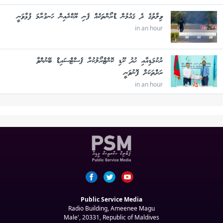
ވިލާތުގެ ދެ ޤައުމުން ޑްރޯންތަކެއް ފެނި ޔޫކްރެއިން ހަނގުރާމަ ފުޅާވަނީ
in an hour
ރުކުމަޑިއާއި ހުދު ކޫޑި ކޮންޓްރޯލުކުރާ ޕެސްޓްސައިޑް ބޭނުންވާ
ރަށްތަކަށް ފޮނުވަނީ
in an hour
Public Service Media
Radio Building, Ameenee Magu
Male', 20331, Republic of Maldives