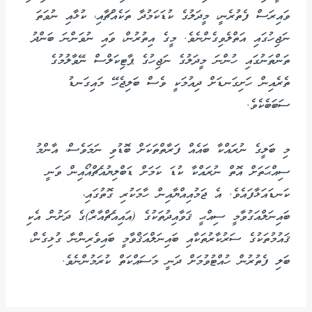
ވައިރަސް ފެތުރެނީ، މީދަލުގެ ކުޑަކަމުދާ ތަކެއްޗާއި، ކުޅާއި ނުވަތަ
ނަޖިހުގައި އަތްލެވިގެންނެވެ. މީގެ އިތުރުން، ވައި ނުވަންނަ ބަންދު
ތަންތަނުގައި ހުންނަ މީދަލުގެ ނަޖިހުގެ ޕާޓިކަލްސް ނޭވާލުމުގެ
ތެރެއިން ހަށިގަނޑަށް ދިއުމަކީ ވެސް ބަލިޖެހޭ މައިގަނޑު
ސަބަބެކެވެ.
މި ބަލީގެ ނުރައްކާ ބައެއް ފަރާތްތަކަށް ބޮޑުވި ނަމަވެސް، އާންމު
ސިއްޙަތަށް އޮތް ނުރައްކާ ކުޑަ ކަމަށް ޑަބްލިޔުއެޗްއޯއިން ވަނީ
ކަނޑައަޅާފައެވެ. އެ ޖަމުއިއްޔާއިން ހާމަކުރި ގޮތުގައި،
ބައިނަލްއަގުވާމީ ސިއްޙީ ޤަވާއިދުތަކުގެ (އައިއެޗްއާރް)ގެ ދަށުން އެކި
ޤައުމުތަކުގެ ސަރުކާރުތަކާއި ބައިނަލްއަޤްވާމީ ބައިވެރިންނާ ގުޅިގެން،
ބަލި ފެތުރުން ހުއްޓުވުމަށް ދަނީ މަސައްކަތް ކުރަމުންނެވެ.