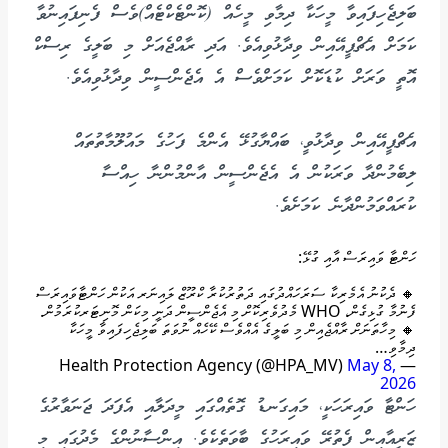
ބަލިޖެހިފައިވާ މީހަކާ ދިމާވި މީހެއް (ކޮންޓެކްޓެއް)ވެސް ފެނިފައިނުވާ
ކަމަށް އެޗްޕީއޭއިން ވިދާޅުވިއެވެ. އަދި ރާއްޖެއަށް މި ބަލީގެ ރިސްކް
އޮތީ ވަރަށް ކުޑަކޮށް ކަމަށްވެސް އެ އެޖެންސީން ވިދާޅުވިއެވެ.
އެޗްޕީއޭއިން ވިދާޅުވީ، ބައްޔާގުޅޭ އެންމެ ފަހުގެ މައުލޫމާތުތައް
ލިބެމުންދާ ވަރަކުން އެ އެޖެންސީން އާންމުންނާ ހިއްސާ
ކުރައްވަމުންދާނެ ކަމަށެވެ.
ހަންޓާ ވައިރަސް އާއި ގުޅޭ:
🔸 ދެކުނު އެމެރިކާ ސަރަހައްދުގައި ދަތުރުކުރާ ކްރޫޒް ލައިނަރ އަކުން ހަންޓާވައިރަސް
ފެނުމާ ގުޅިގެން، WHO މެދުވެރިކޮށް މި އެޖެންސީން ދަނީ މިކަން މޮނިޓަރކުރަމުން.
🔸 މިހާތަނަށް ރާއްޖެއިން މި ބަލީގެ އެއްވެސް ކޭހެއް ނުވަތަ ބަލިޖެހިފައިވާ މީހަކާ
ދިމާވި…
May 8,
— Health Protection Agency (@HPA_MV)
2026
ހަންޓާ ވައިރަހަކީ، މައިގަނޑު ގޮތެއްގައި މީދަލާއި އެފަދަ ޖަނަވާރުގެ
ޒަރީއާއިން ފެތުރޭ ވައިރަހުގެ ބާވަތެކެވެ. އިންސާނުންގެ މެދުގައި މި