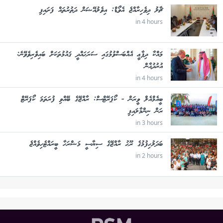
ޗާލު ދިވެހިރާއްޖެ އެވޯޑް: އިވެލުއޭޝަން ދަތުރުތައް ފަށައިފި
in 4 hours
މައްކާ ދިފާޢީ އެއްބަސްވުމުގައި ސަރަޙައްދީ ޤައުމުތަކަށް ބައިވެރިވެވޭނެ:
އުރުދުޣާން
in 4 hours
ބީއެމްއެލް ވީރަން - ކޯޕަރޭޓްސް: ރާއްޖޭގެ ބޭއްވި ފުރަތަމަ ކޯޕަރޭޓް
ރަން ނިންމާލައިފި
in 3 hours
ބަދަލުހިފުމުގެ ރޫޙު ރާއްޖޭގެ ސިޔާސީ މަޝްރަހާ ބީރައްޓެހިވެއްޖެ
in 2 hours