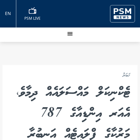
EN
PSM LIVE
ޚަބަރު
ޓެކްނިކަލް މައްސަލައެއް ދިމާވެ،
އެއަރ އިންޑިއާގެ 787
މަރުކާގެ ފްލައިޓެއް އަނބުރާ