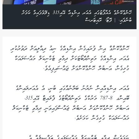
ހޮންގްކޮންގް އެއާޕޯޓުގައި އެއަރ އިންޑިއާ އޭއި315 ޑިލޭވެފައިވާ ކަމަށް
ބުނެފައި. | ފޮޓޯ: ރޮއިޓަރސް
ހޮންގްކޮންގް އިން ފުރައިގެން އިންޑިއާގެ ނިއު ދިއްލީއަށް ދަތުރުކުރި
އެއަރ އިންޑިއާގެ މަތިންދާބޯޓަކަށް ދިމާވި ޓެކްނިކަލް މައްސަލައަކާ
ގުޅިގެން، އަނބުރާ ހޮންގްކޮންގަށް ޖައްސައިފިއެވެ.
އެއަރ އިންޑިއާއިން ނެރުނު ބަޔާނެއްގައި ބުނީ، އެ އެއަރލައިންގެ
ބޮއިންގ 8-787 މަރުކާގެ މަތިންދާބޯޓުގެ ފްލައިޓް އޭއި315،
އަނބުރާ ހޮންގްކޮންގަށް އަނބުރާ ޖައްސާފައިވަނީ ދިމާވި ޓެކްނިކަލް
މައްސަލައަކާ ގުޅިގެން ކަމަށެވެ.
ނަމަވެސް، ދިމާވި ޓެކްނިކަލް މައްސަލައިގެ ތަފްޞީލެއް އެ