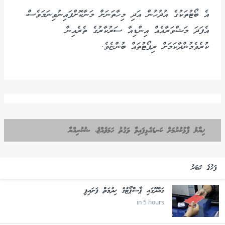
އެ ބޯޓުތަކުގެ އުދުހުން އަދި މިހާތަނަށް މަނާކޮށްފައިނުވިނަމަވެސް،
އެފަދަ މަޝްވަރާއެއް އިންޑިއާ ސަރުކާރުގެ ތެރެއިން
ކުރެވެމުންދާކަމަށް ރިޕޯޓުތައް ބުންޏެވެ.
ޚިޔާލު ފާޅުކުރުމަށް ކަނޑައެޅިފައިވާ ވަގުތު ހަމަވެއްޖެ، ޝުކުރިއްޔާ
ފަހުގެ ޚަބަރު
ގައްދޫގައި ޕާސްޕޯޓުގެ ޚިދުމަތް ފަށައިފި
in 5 hours