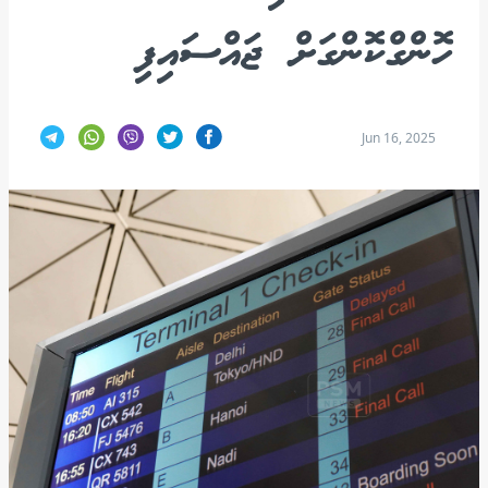
ހޮންގްކޮންގަށް ޖައްސައިފި
Jun 16, 2025