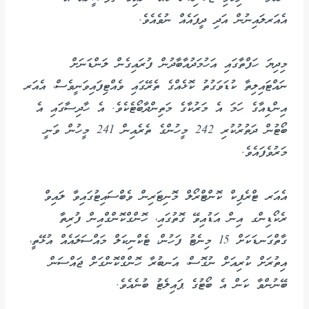
އެއަރލައިނުން އަދި ދީފައެއް ނުވެއެވެ.
މިދިޔަ ހަފްތާގައި އަހުމަދުއާބާދުން ފުރައިގެން ލަންޑަނަށް
ނައްޓައިލިތާ ކުޑަވަގުތު ކޮޅެއްގެ ތެރޭގައި ވެއްޓިފައިވަނީވެސް، އެއަރ
އިންޑިއާގެ ހަމަ އެ މަރުކާގެ މަތިންދާބޯޓެކެވެ. އެ ހާދިސާގައި އެ
ބޯޓުން ދަތުރުކުރި 242 މީހުންގެ ތެރެއިން 241 މީހުން ވަނީ
މަރުވެފައެވެ.
އެއަރ ޓްރެފިކް ކޮންޓްރޯލް މޮނިޓަރިން ވެބްސައިޓުގައިވާ ލައިވް
ރެކޯޑިންގ އިން އަޑުއިވޭ ގޮތުގައި، ހޮންގްކޮންގްއިން ފުރިތާ
ގާތްގަނޑަކަށް 15 މިނެޓު ފަހުން، ޓެކްނިކަލް މައްސަލައެއް އުޅޭތީ،
އިތުރަށް ކުރިއަށް ނުގޮސް، އަނބުރާ ހޮންގްކޮންގަށް ޖައްސަން
ބޭނުންވާ ކަން އެ ބޯޓުގެ ޕައިލެޓު ބުނެއެވެ.