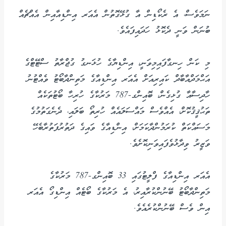
ނަމަވެސް، އެ ރެކޯޑިން އާ ގުޅޭގޮތުން އެއަރ އިންޑިއާއިން އެއްޗެއް
ބުނަން ވަނީ ދެކޮޅު ހަދައިފައެވެ.
މި ކަން ހިނގާފައިމިވަނީ، އިންޑިޔާގެ ހުޅަނގު ގުޖްރާތު ސްޓޭޓްގެ
އަޙްމަދްއާބާދް ކައިރިއަށް އެއަރ އިންޑިއާގެ މަތިންދާބޯޓު ވެއްޓުނު
ހާދިސާއާ ގުޅިގެން، ބޮއިންގ-787 މަރުކާގެ ހުރިހާ ބޯޓުތަކެއް
ތަޙުޤީޤުކޮށް، އެއްވެސް މައްސަލައެއް ހުރިތޯ ބަލައި، ދެނެގަތުމުގެ
މަސައްކަތް ކުރަމުންދާކަމަށް، އިންޑިއާގެ ވައިގެ ދަތުރުފަތުރާބެހޭ
ވަޒީރު ވިދާޅުވެފައިވަނިކޮށެވެ.
އެއަރ އިންޑިއާގެ ފްލީޓުގައި 33 ބޮއިންގ-787 މަރުކާގެ
މަތިންދާބޯޓު ބޭނުންކުރާއިރު، އެ މަރުކާގެ ބޯޓެއް އިންޑިގޯ އެއަރ
އިން ވެސް ބޭނުންކުރެއެވެ.