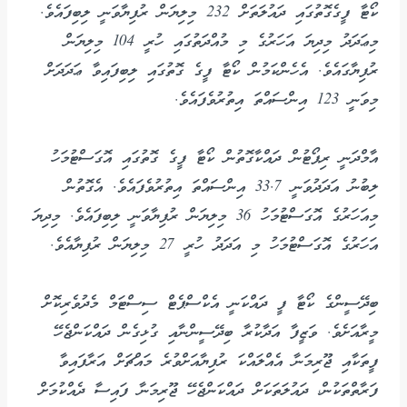
ކޯޓާ ފީގެގޮތުގައި ދައުލަތަށް 232 މިލިޔަން ރުފިޔާވަނީ ލިބިފައެވެ.
މިޢަދަދު މިދިޔަ އަހަރުގެ މި މުއްދަތުގައި ހުރީ 104 މިލިޔަން
ރުފިޔާގައެވެ. އެހެންކަމުން ކޯޓާ ފީގެ ގޮތުގައި ލިބިފައިވާ ޢަދަދަށް
މިވަނީ 123 އިންސައްތަ އިތުރުވެފައެވެ.
އާމްދަނީ ރިޕޯޓުން ދައްކާގޮތުން ކޯޓާ ފީގެ ގޮތުގައި އޮގަސްޓުމަހު
ލިބުނު އަދަދުވަނީ 33.7 އިންސައްތަ އިތުރުވެފައެވެ. އެގޮތުން
މިއަހަރުގެ އޮގަސްޓުމަހު 36 މިލިޔަން ރުފިޔާވަނީ ލިބިފައެވެ. މިދިޔަ
އަހަރުގެ އޮގަސްޓުމަހު މި އަދަދު ހުރީ 27 މިލިޔަން ރުފިޔާއެވެ.
ބިދޭސީންގެ ކޯޓާ ފީ ދައްކަނީ އެކްސްޕެޓް ސިސްޓަމް މެދުވެރިކޮށް
މީރާއަށެވެ. ވަޒީފާ އަދާކުރާ ބިދޭސީންނާއި ގުޅިގެން ދައްކަންޖެހޭ
ފީތަކާއި ޖޫރިމަނާ އެއްލައްކަ ރުފިޔާއަށްވުރެ މައްޗަށް އަރާފައިވާ
ފަރާތްތަކުން، ދައުލަތަކަށް ދައްކަންޖެހޭ ޖޫރިމަނާ ފައިސާ ދެއްކުމަށް