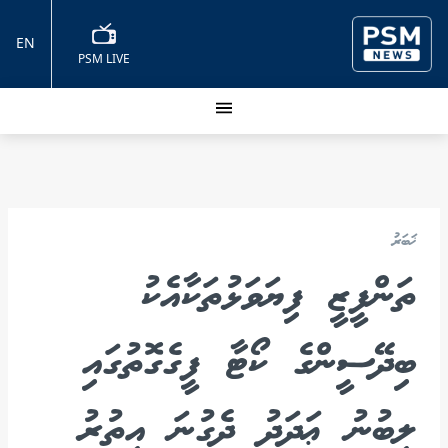
EN
PSM LIVE
ޚަބަރު
ތަންފީޒީ ފިޔަވަޅުތަކާއެކު
ބިދޭސީންގެ ކޯޓާ ފީގެގޮތުގައި
ލިބުނު ޢަދަދު ދެގުނަ އިތުރު