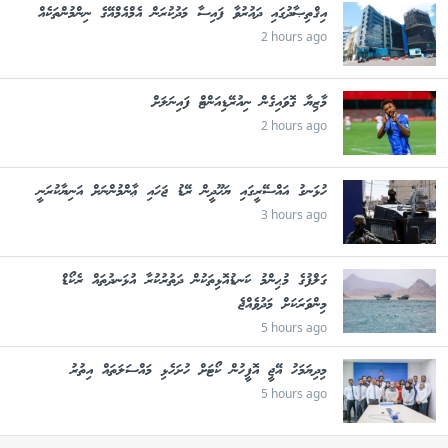
އިޤްތިޞާދުގައި ދައުރުވާ ފައިސާ މަދުކުރަން އެމްއެމްއޭގެ ނިންމުންތަކެއް
2 hours ago
މާޒިޔާ ގޮވައިގެން ނިއުރޭޑިއަންޓް ފައިނަލަށް
2 hours ago
ހުޅަނގު އައްސޭރީގައި ޔަހޫދީން ރޭޑު ޖަހައި ޢާންމުންނަށް އަނިޔާކުރަނީ
3 hours ago
ގަލްފުގެ މުޙިންމު ކަނޑުއޮޅިތަކުން ދަތުރުކުރާ އުޅަނދުތައް ރެކޯޑް
މިންވަރަކަށް މަދުވެއްޖެ
5 hours ago
މިދިޔަމަހު އޭޖީ އޮފީހުން ކޯޓަށް ހުށަހެޅި މައްސަލަތައް އިތުރު
5 hours ago