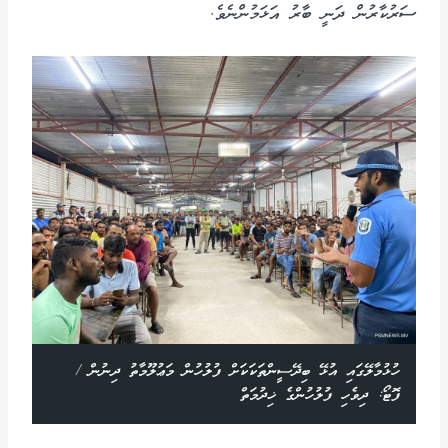
ސަރުކާރުން ދަނީ ބާރު އަޅަމުންނެވެ.
ހުޅުމާލޭގައި އުޅޭ ބިދޭސީންތަކަކަށް ފުލުހުން މަޢުލޫމާތު ދިނުން /
ފޮޓޯ: ދިވެހި ފުލުހުންގެ ޚިދުމަތް