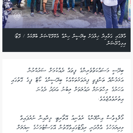
މާލޭގައި ގަވާއިދާ ޚިލާފަށް ބިދޭސީން ހިންގާ އެކޮމޮޑޭޝަން ބްލޮކެއް / ފޮޓޯ:
އިމިގްރޭޝަން
ބިދޭސީ މަސައްކަތްތެރިންގެ ފީތައް ދެއްކުމަށް ސަރުކާރުން
އަޅަމުންދާ ތަންފީޒީ ފިޔަވަޅުތަކާއެކު ބިދޭސީންގެ ކޯޓާ ފީގެ ގޮތުގައި
އަހަރުގެ މިހާތަނަށް ދައުލަތަށް ލިބުނު ޢަދަދު ދެގުނަ
އިތުރުވެއްޖެއެވެ.
މޯލްޑިވްސް އިންލޭންޑު ރެވެނިއު އޮތޯރިޓީ، މީރާއިން ނެރެފައިވާ
މިދިޔަމަހުގެ އާމްދަނީ ރިޕޯޓުގައިވާގޮތުން އޮގަސްޓުމަހުގެ ނިޔަލަށް