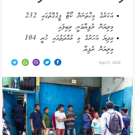
އަހަރުގެ މިހާތަނަށް ކޯޓާ ފީގެގޮތުގައި 232
މިލިޔަން ރުފިޔާވަނީ ލިބިފައި
މިދިޔަ އަހަރުގެ މި މުއްދަތުގައި ހުރީ 104
މިލިޔަން ރުފިޔާ
Sep 21, 2024