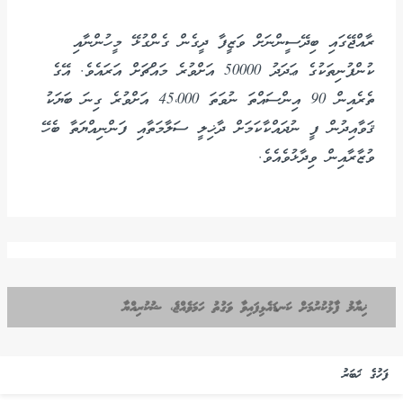
ރާއްޖޭގައި ބިދޭސީންނަށް ވަޒީފާ ދީގެން ގެންގުޅޭ މީހުންނާއި
ކުންފުނިތަކުގެ ޢަދަދު 50000 އަށްވުރެ މައްޗަށް އަރައެވެ. އޭގެ
ތެރެއިން 90 އިންސައްތަ ނުވަތަ 45،000 އަށްވުރެ ގިނަ ބަޔަކު
ޤަވާއިދުން ފީ ނުދައްކާކަމަށް ދާޚިލީ ސަލާމަތާއި ފަންނިއްޔަތާ ބެހޭ
ވުޒާރާއިން ވިދާޅުވެއެވެ.
ޚިޔާލު ފާޅުކުރުމަށް ކަނޑައެޅިފައިވާ ވަގުތު ހަމަވެއްޖެ، ޝުކުރިއްޔާ
ފަހުގެ ޚަބަރު