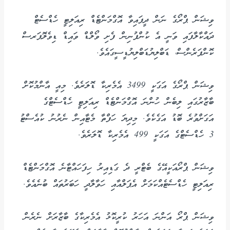
ވިޝަން ޕްރޯގެ ނަން ދީފައިވާ އޮގްމަންޓެޑް ރިއަލިޓީ ހެޑްސެޓް
ދައްކާލާފައި ވަނީ އެ ކުންފުނިން ފެށި ވޯލްޑް ވައިޑް ޑިވެލޮޕަރސް
ކޮންފަރެންސް، ޑަބްލިޔުޑަބްލިޔުޑީސީގައެވެ.
ވިޝަން ޕްރޯގެ އަގަކީ 3499 އެމެރިކާ ޑޮލަރެވެ. މިއީ އާންމުކޮށް
ބާޒާރުގައި ލިބެން ހުންނަ އޮގްމަންޓެޑް ރިއަލިޓީ ހެޑްސެޓްގެ
އަގަށްވުރެ ބޮޑު އަގެކެވެ. މިދިޔަ ހަފްތާ މެޓާއިން ނެރުނު ކުއެސްޓު
3 ހެޑްސެޓްގެ އަގަކީ 499 އެމެރިކާ ޑޮލަރެވެ.
ވިޝަން ޕްރޯއަކީއޭގެ ބެޓްރީ ދެ ގަޑިއިރު ހިފަހައްޓާނެ އޮގްމަންޓެޑް
ރިއަލިޓީ ހެޑްސެޓެއްކަމަށް އެޕަލްއާއި ހަވާލާދީ ހަބަރުތައް ބުނެއެވެ.
ވިޝަން ޕްރޯ އަންނަ އަހަރު ކުރީކޮޅު އެމެރިކާގެ ބާޒާރަށް ނެރެން