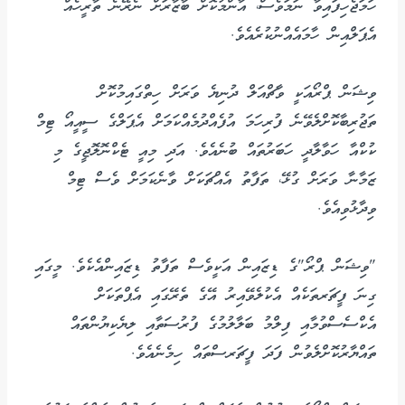
ހަމަޖެހިފައިވާ ނަމަވެސް، އާންމުކޮށް ބާޒާރަށް ނެރޭނެ ތާރީހެއް
އެޕަލްއިން ހާމައެއްނުކުރެއެވެ.
ވިޝަން ޕްރޯއަކީ ވާޗްއަލް ދުނިޔެ ވަރަށް ހިތްގައިމުކޮށް
ތަޖުރިބާކޮށްލެވޭނެ ފުރިހަމަ އުފެއްދުމެއްކަމަށް އެޕަލްގެ ސީއީއޯ ޓިމް
ކުކްއާ ހަވާލާދީ ހަބަރުތައް ބުނެއެވެ. އަދި މިއީ ޓެކްނޮލޮޖީގެ މި
ޒަމާނާ ވަރަށް ގުޅޭ، ތަފާތު އެއްޗަކަށް ވާނެކަމަށް ވެސް ޓިމް
ވިދާޅުވިއެވެ.
"ވިޝަން ޕްރޯ"ގެ ޑިޒައިން އަކީވެސް ތަފާތު ޑިޒައިންއެކެވެ. މީގައި
ގިނަ ފީޗަރތަކެއް އެކުލެވޭއިރު އޭގެ ތެރޭގައި އެޕްތަކަށް
އެކްސެސްވުމާއި ފިލްމު ބަލާލުމުގެ ފުރުސަތާއި ލިޔެކިޔުންތައް
ތައްޔާރުކޮށްލެވުން ފަދަ ފީޗަރސްތައް ހިމެނެއެވެ.