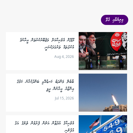
މިލިޔުމާއި ގުޅޭ
ދޫދޭން އެމެރިކާއަށް މަޖުބޫރުކުރުވަން އީރާނުގެ
އުކުޅުތައް ވަރުގަދަކުރަނީ
Aug 4, 2026
ބާބުލް މަންދަބު ކަނޑުއޮޅި ބަންދުކުރާނެ ކަމުގެ
އިންޒާރު އީރާނުން ދީފި
Jul 15, 2026
އެމެރިކާގެ އުދުވާން އަލުން ފެށުމުން ތެލުގެ އަގު
އުފުލެނީ