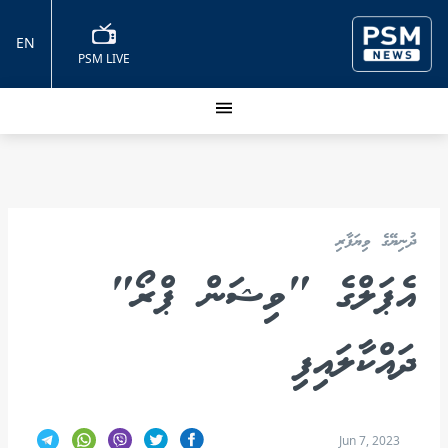
EN
PSM LIVE
ދުނިޔޭގެ ވިޔަފާރި
އެޕަލްގެ "ވިޝަން ޕްރޯ"
ދައްކާލައިފި
Jun 7, 2023