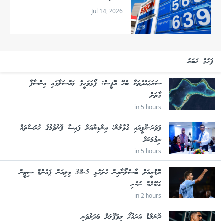
Jul 14, 2026
ފަހުގެ ޚަބަރު
ސަރަޙައްދުތަކާ ބެހޭ އޮފީސް: ފޯޅަވަހީގެ މައްސަލާގައި އިންސާފާ
ގާތަށް
in 5 hours
ފަވަރަ-ޔޫޕީއައި ގުޅާލުން: އިންޑިޔާއަށް ފައިސާ ފޮނުވުމުގެ ހުރަަސްތައް
ނިމުމަކަށް
in 5 hours
ރޮޑްރީއަށް ބާސެލޯނާއިން ހުށަހެޅި 38.5 މިލިއަން ޕައުންޑް ސިޓީން
ގަބޫލެއް ނުކުރި
in 2 hours
ރޮނަލްޑް އަރައުޚޯ ލިވަޕޫލަށް ބަދަލުވަނީ