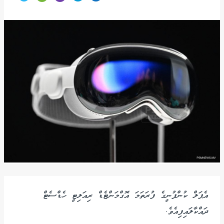
އެޕަލް ކުންފުނީގެ ފުރަތަމަ އޮގްމަންޓެޑް ރިއަލިޓީ ހެޑްސެޓް
ދައްކާލައިފިއެވެ.