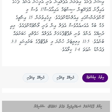
ވިޝަން ޕްރޯގެ އިތުރުން އެޕަލްއިން ވަނީ އެމީހުން އެންމެ ފަހުގެ
އައިފޯނު އޮޕަރޭޓިން ސިސްޓަމް އައިއޯއެސް17 ވެސް މި
ކޮންފަރެންސްގައި އިއުލާނުކޮށްފައެވެ. މީގެއިތުރުން 15 އިންޗީގެ
މެކް ބުކް އެއަރއެއްވެސް އެޕަލް އިން ވަނީ ލޯންޗުކޮށްފައެވެ. މިއީ
ދުނިޔޭގެ އެންމެ ތުނި ލެޕްޓޮޕްކަމަށް އެޕަލްއާ ހަވާލާދީ ހަބަރުތައް
ބުނެއެވެ. 11.5 މިލިލީޓަރު ހުންނަ މި ލެޕްޓޮޕްގެ ބަރުމިނަކީ 3.3
ޕައުންޑު ނުވަތަ 1.4 ކިލޯއެވެ.
އިތުރު ލިޔުންތައް
ދުނިޔޭގެ ވިޔަފާރި
ދުނިޔޭގެ ވިޔަފާރި
ޚިޔާލު ފާޅުކުރުމަށް ކަނޑައެޅިފައިވާ ވަގުތު ހަމަވެއްޖެ، ޝުކުރިއްޔާ